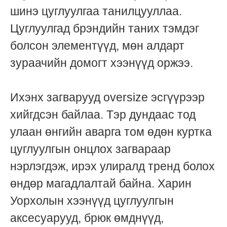
шинэ цуглуулгаа танилцууллаа.
Цуглуулгад брэндийн таних тэмдэг
болсон элементүүд, мөн алдарт
зураачийн домогт хээнүүд оржээ.
Ихэнх загварууд oversize эсгүүрээр
хийгдсэн байлаа. Тэр дундаас тод
улаан өнгийн аварга том өдөн куртка
цуглуулгын онцлох загвараар
нэрлэгдэж, ирэх улиралд тренд болох
өндөр магадлалтай байна. Харин
Уорхолын хээнүүд цуглуулгын
аксесуарууд, брюк өмднүүд,