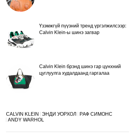
Үзэмжгүй пүүзний тренд үргэлжилсээр:
Calvin Klein-ы шинэ загвар
Calvin Klein брэнд шинэ гар цүнхний
цуглуулга худалдаанд гаргалаа
CALVIN KLEIN
ЭНДИ УОРХОЛ
РАФ СИМОНС
ANDY WARHOL