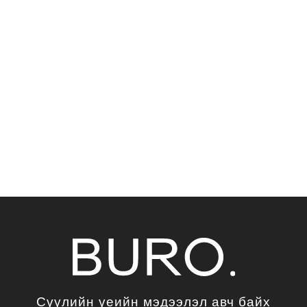
Сүүлийн үеийн мэдээлэл авч байх