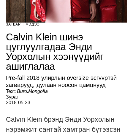
ЗАГВАР
|
МЭДЭЭ
Calvin Klein шинэ
цуглуулгадаа Энди
Уорхолын хээнүүдийг
ашиглалаа
Pre-fall 2018 улирлын oversize эсгүүртэй
загварууд, дулаан ноосон цамцнууд
Text:
Buro.Mongolia
Зураг:
2018-05-23
Calvin Klein брэнд Энди Уорхолын
нэрэмжит сантай хамтран бүтээсэн