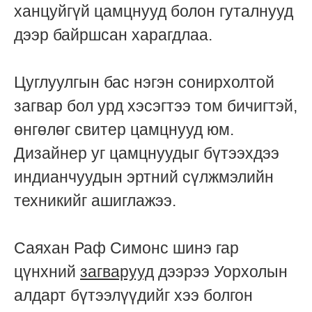
ханцуйгүй цамцнууд болон гуталнууд
дээр байршсан харагдлаа.
Цуглуулгын бас нэгэн сонирхолтой
загвар бол урд хэсэгтээ том бичигтэй,
өнгөлөг свитер цамцнууд юм.
Дизайнер уг цамцнуудыг бүтээхдээ
индианчуудын эртний сүлжмэлийн
техникийг ашиглажээ.
Саяхан Раф Симонс шинэ гар
цүнхний
загварууд
дээрээ Уорхолын
алдарт бүтээлүүдийг хээ болгон