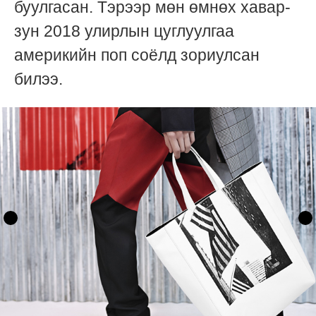
буулгасан. Тэрээр мөн өмнөх хавар-
зун 2018 улирлын цуглуулгаа
америкийн поп соёлд зориулсан
билээ.