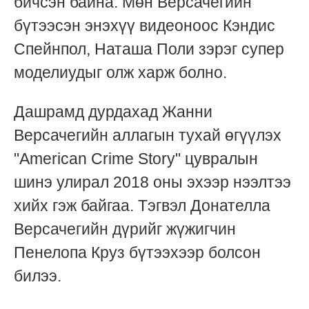
бичсэн байна. Мөн Версачегийн
бүтээсэн энэхүү видеоноос Кэндис
Спейнпол, Наташа Поли зэрэг супер
моделиудыг олж харж болно.
Дашрамд дурдахад Жанни
Версачегийн аллагын тухай өгүүлэх
"American Crime Story" цувралын
шинэ улирал 2018 оны эхээр нээлтээ
хийх гэж байгаа. Тэгвэл Донателла
Версачегийн дүрийг жүжигчин
Пенелопа Круз бүтээхээр болсон
билээ.