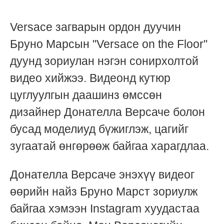
Versace загварын ордон дуучин
Бруно Марсын "Versace on the Floor"
дуунд зориулан нэгэн сонирхолтой
видео хийжээ. Видеонд кутюр
цуглуулгын даашинз өмссөн
дизайнер Донателла Версаче болон
бусад моделиуд бүжиглэж, цагийг
зугаатай өнгөрөөж байгаа харагдлаа.
Донателла Версаче энэхүү видеог
өөрийн найз Бруно Марст зориулж
байгаа хэмээн Instagram хуудастаа