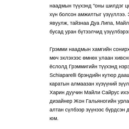
наадмын түүхэнд "оны шилдэг ц
хүн болсон амжилтыг үзүүллээ.
явуулж, тайзнаа Дуа Липа, Май
бусад уран бүтээлчид үзүүлбэрэ
Грэмми наадмын хамгийн сонирх
мөч эхлэхээс өмнөх улаан хивсн
ёслолд Грэммигийн түүхэнд нэр
Schiaparelli брэндийн кутюр д
каратын алмаазан хүзүүний зүүл
Харин дуучин Майли Сайрус ихэ
дизайнер Жон Гальяногийн урлас
алтан сүлбээр зүүнээс бүрдсэн 
юм.