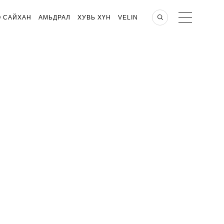
О САЙХАН
АМЬДРАЛ
ХУВЬ ХҮН
VELIN