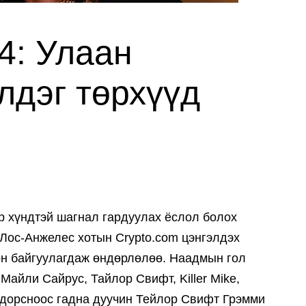
4: Улаан
лдэг төрхүүд
р хүндтэй шагнал гардуулах ёслол болох
 Лос-Анжелес хотын Crypto.com цэнгэлдэх
он байгуулагдаж өндөрлөлөө. Наадмын гол
айли Сайрус, Тайлор Свифт, Killer Mike,
одорсноос гадна дуучин Тейлор Свифт Грэмми