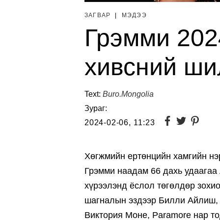
ЗАГВАР
|
МЭДЭЭ
Грэмми 202
хивсний ши
Text:
Buro.Mongolia
Зураг:
2024-02-06, 11:23
Хөгжмийн ертөнцийн хамгийн нэ
Грэмми наадам 66 дахь удаагаа
хүрээлэнд ёслол төгөлдөр зохи
шагналын эздээр Билли Айлиш, М
Виктория Моне, Paramore нар т