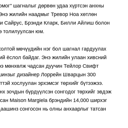
омог" шагналыг дөрвөн удаа хүртсэн анхны
 Энэ жилийн наадмыг Тревор Ноа хөтлөн
ли Сайрус, Брэнди Кларк, Билли Айлиш болон
э толилуулсан юм.
олтой мөчүүдийн нэг бол шагнал гардуулах
ий ёслол байдаг. Энэ жилийн улаан хивсний
ээ мөнхөлж чадсан дуучин Тейлор Свифт
аашинзыг дизайнер Лоррейн Шварцын 300
ттэй хослуулан эрхэмсэг төрхийг бүтээжээ.
нх зочдын бүрдүүлсэн сонгодог төрхийг эвдэж
ан Maison Margiela брэндийн 14,000 ширхэг
даашинз сонгосон нь олны анхаарлыг татсан