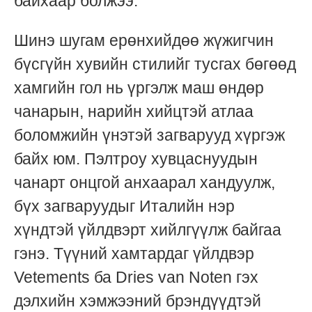
байхаар болжээ.
Шинэ шугам ерөнхийдөө жүжигчин
бүсгүйн хувийн стилийг тусгах бөгөөд
хамгийн гол нь үргэлж маш өндөр
чанарын, нарийн хийцтэй атлаа
боломжийн үнэтэй загварууд хүргэж
байх юм. Пэлтроу хувцаснуудын
чанарт онцгой анхаарал хандуулж,
бүх загваруудыг Италийн нэр
хүндтэй үйлдвэрт хийлгүүлж байгаа
гэнэ. Түүний хамтардаг үйлдвэр
Vetements ба Dries van Noten гэх
дэлхийн хэмжээний брэндүүдтэй