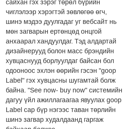
сайхан гэх зэрэг төрөл бүрийн
чиглэлээр хэрэгтэй зөвлөгөө өгч,
шинэ мэдээ дуулгадаг уг вебсайт нь
мөн загварын ертөнцөд онцгой
анхаарал хандуулдаг. Тэд алдартай
дизайнерууд болон масс брэндийн
хувцаснууд борлуулдаг байсан бол
одооноос эхлэн өөрийн гэсэн "goop
Label" гэх хувцасны шугамтай болж
байна. "See now- buy now" системийн
дагуу үйл ажиллагаагаа явуулах goop
Label сар бүр нэгээс таван төрлийн
шинэ загвар худалдаанд гаргаж