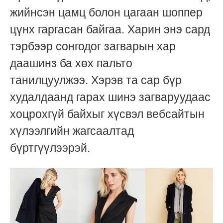
жийнсэн цамц болон цагаан шоппер
цүнх гаргасан байгаа. Харин энэ сард
тэрбээр сонгодог загварын хар
даашинз ба хөх пальто
танилцуулжээ. Хэрэв та сар бүр
худалдаанд гарах шинэ загваруудаас
хоцрохгүй байхыг хүсвэл вебсайтын
хүлээлгийн жагсаалтад
бүртгүүлээрэй.