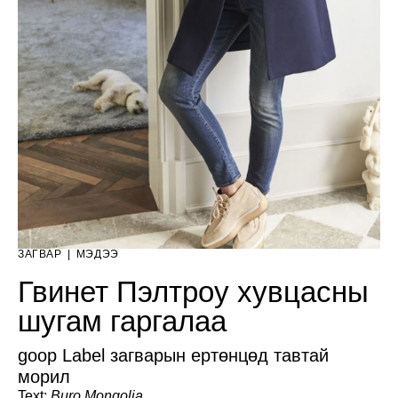
ЗАГВАР
|
МЭДЭЭ
Гвинет Пэлтроу хувцасны
шугам гаргалаа
goop Label загварын ертөнцөд тавтай
морил
Text:
Buro.Mongolia