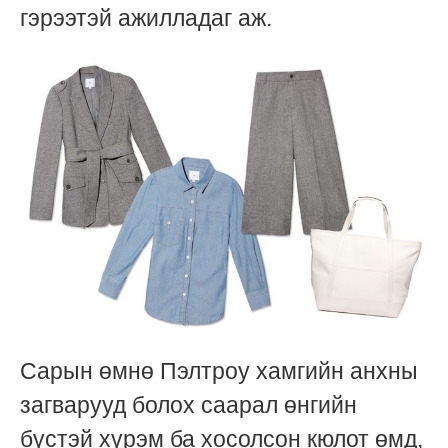
гэрээтэй ажилладаг аж.
Сарын өмнө Пэлтроу хамгийн анхны
загварууд болох саарал өнгийн
бүстэй хүрэм ба хосолсон кюлот өмд,