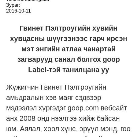
Зураг:
2016-10-11
Гвинет Пэлтроугийн хувийн
хувцасны шүүгээнээс гарч ирсэн
мэт энгийн атлаа чанартай
загварууд санал болгох goop
Label-тэй танилцана уу
Жүжигчин Гвинет Пэлтроугийн
амьдралын хэв маяг сэдвээр
мэдээлэл хүргэдэг goop.com вебсайт
анх 2008 онд нээлтээ хийж байсан
юм. Аялал, хоол хүнс, эрүүл мэнд, гоо