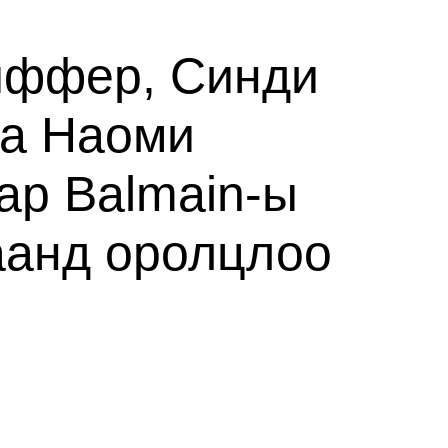
иффер, Синди
ба Наоми
ар Balmain-ы
аанд оролцлоо