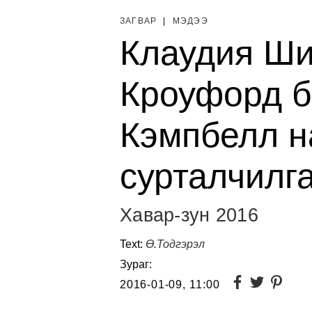
ЗАГВАР
|
МЭДЭЭ
Клаудия Ш
Кроуфорд 
Кэмпбелл н
сурталчилг
Хавар-зун 2016
Text:
Ө.Тодгэрэл
Зураг:
2016-01-09, 11:00