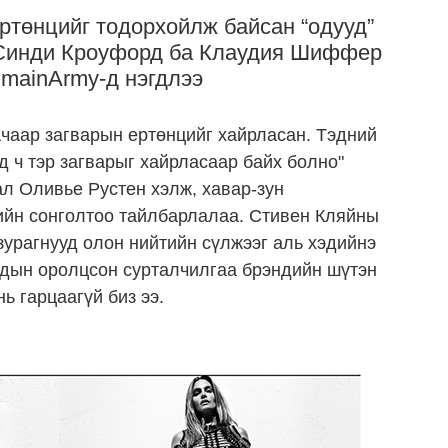
ртөнцийг тодорхойлж байсан “одууд”
Синди Кроуфорд ба Клаудия Шиффер
lmainArmy-д нэгдлээ
 ачаар загварын ертөнцийг хайрласан. Тэдний
д ч тэр загварыг хайрласаар байх болно"
ал Оливье Рустен хэлж, хавар-зун
ийн сонголтоо тайлбарлалаа. Стивен Кляйны
урагнууд олон нийтийн сүлжээг аль хэдийнэ
удын оролцсон сурталчилгаа брэндийн шүтэн
ь гарцаагүй биз ээ.