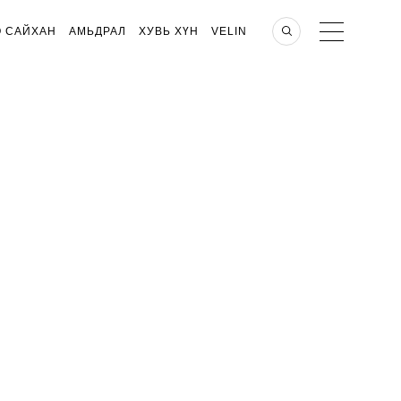
О САЙХАН
АМЬДРАЛ
ХУВЬ ХҮН
VELIN