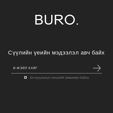
Сүүлийн үеийн мэдээлэл авч байх
Би нууцлалын нөхцлийг зөвшөөрч байна