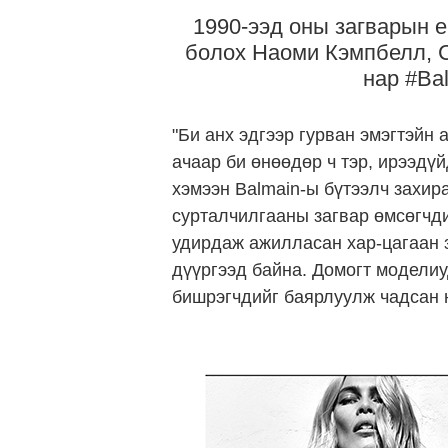
1990-ээд оны загварын е
болох Наоми Кэмпбелл, 
нар #Ba
"Би анх эдгээр гурван эмэгтэйн
ачаар би өнөөдөр ч тэр, ирээдүй
хэмээн Balmain-ы бүтээлч захир
сурталчилгааны загвар өмсөгчд
удирдаж ажилласан хар-цагаан з
дүүргээд байна. Домогт модели
бишрэгчдийг баярлуулж чадсан н