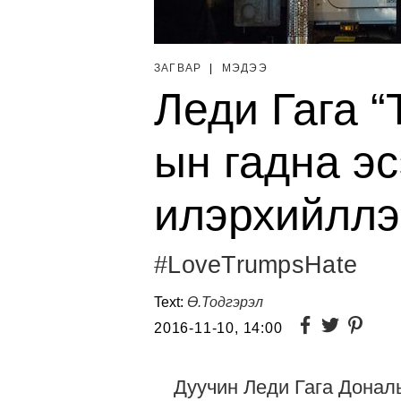
ЗАГВАР
|
МЭДЭЭ
Леди Гага “
ын гадна э
илэрхийллэ
#LoveTrumpsHate
Text:
Ө.Тодгэрэл
2016-11-10, 14:00
Дуучин Леди Гага Донал