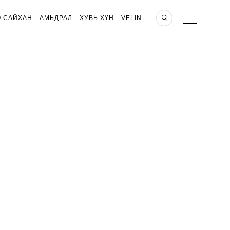
О САЙХАН
АМЬДРАЛ
ХУВЬ ХҮН
VELIN