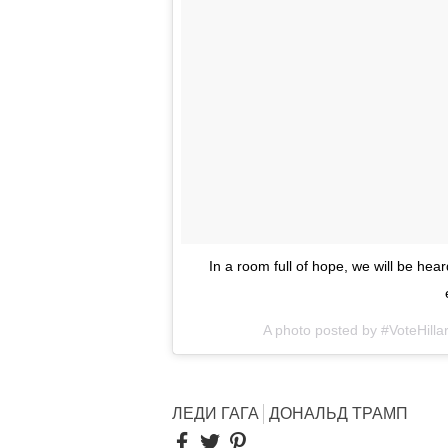
In a room full of hope, we will be he
A photo posted by #VoteHill
ЛЕДИ ГАГА
ДОНАЛЬД ТРАМП