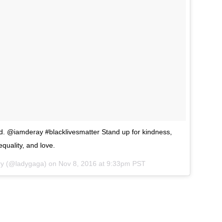
ard. @iamderay #blacklivesmatter Stand up for kindness,
equality, and love.
ary (@ladygaga) on
Nov 8, 2016 at 9:33pm PST