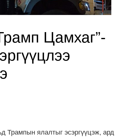
Трамп Цамхаг”-
сэргүүцлээ
э
ьд Трампын ялалтыг эсэргүүцэж, ард