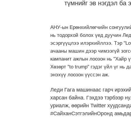
түмнийг эв нэгдэл ба 
АНУ-ын Ерөнхийлөгчийн сонгуулий
нь тодорхой болох үед дуучин Лед
эсэргүүцлээ илэрхийллээ. Тэр "Lo
ачааны машин дээр чимээгүй зогсс
кампанит ажлын лоозон нь "Хайр ү
Хөзөрт "to trump" гэдэг үйл үг нь 
энэхүү лоозон үүссэн аж.
Леди Гага машинаас гарч ирэхи
харсан байна. Гэхдээ тэрбээр н
уриалж, өөрийн Twitter хуудса
#СайханСэтгэлийнОронд амьдар