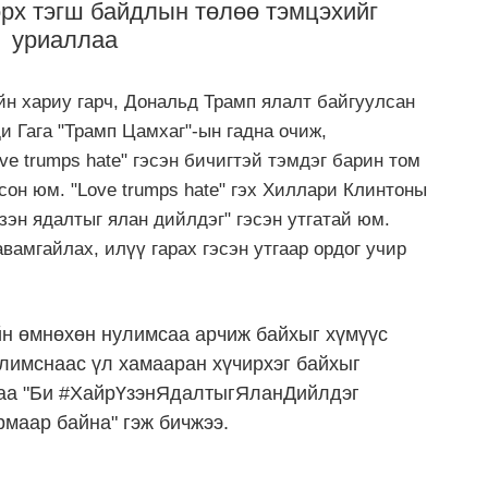
эрх тэгш байдлын төлөө тэмцэхийг
уриаллаа
н хариу гарч, Дональд Трамп ялалт байгуулсан
и Гага "Трамп Цамхаг"-ын гадна очиж,
ve trumps hate" гэсэн бичигтэй тэмдэг барин том
он юм. "Love trumps hate" гэх Хиллари Клинтоны
зэн ядалтыг ялан дийлдэг" гэсэн утгатай юм.
давамгайлах, илүү гарах гэсэн утгаар ордог учир
йн өмнөхөн нулимсаа арчиж байхыг хүмүүс
улимснаас үл хамааран хүчирхэг байхыг
ндаа "Би #ХайрҮзэнЯдалтыгЯланДийлдэг
маар байна" гэж бичжээ.