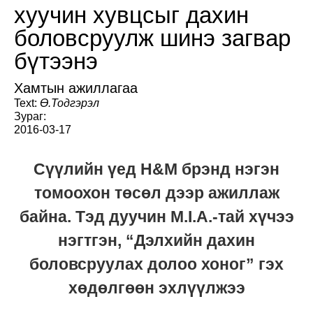
хуучин хувцсыг дахин
боловсруулж шинэ загвар
бүтээнэ
Хамтын ажиллагаа
Text:
Ө.Тодгэрэл
Зураг:
2016-03-17
Сүүлийн үед H&M брэнд нэгэн
томоохон төсөл дээр ажиллаж
байна. Тэд дуучин M.I.A.-тай хүчээ
нэгтгэн, “Дэлхийн дахин
боловсруулах долоо хоног” гэх
хөдөлгөөн эхлүүлжээ