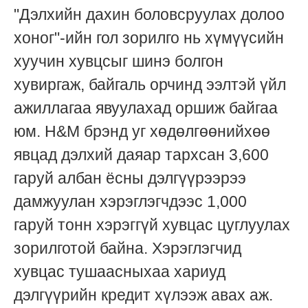
"Дэлхийн дахин боловсруулах долоо
хоног"-ийн гол зорилго нь хүмүүсийн
хуучин хувцсыг шинэ болгон
хувиргаж, байгаль орчинд ээлтэй үйл
ажиллагаа явуулахад оршиж байгаа
юм. H&M брэнд уг хөдөлгөөнийхөө
явцад дэлхий даяар тархсан 3,600
гаруй албан ёсны дэлгүүрээрээ
дамжуулан хэрэглэгчдээс 1,000
гаруй
тонн
хэрэггүй хувцас цуглуулах
зорилготой байна. Хэрэглэгчид
хувцас тушаасныхаа хариуд
дэлгүүрийн кредит хүлээж авах аж.