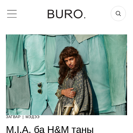
ЗАГВАР
|
МЭДЭЭ
M.I.A. ба H&M таны