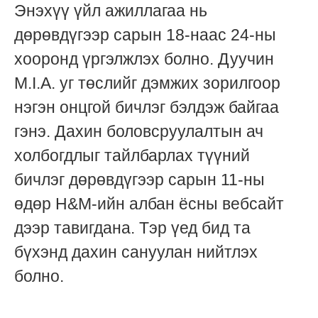
Энэхүү үйл ажиллагаа нь
дөрөвдүгээр сарын 18-наас 24-ны
хооронд үргэлжлэх болно. Дуучин
M.I.A. уг төслийг дэмжих зорилгоор
нэгэн онцгой бичлэг бэлдэж байгаа
гэнэ. Дахин боловсруулалтын ач
холбогдлыг тайлбарлах түүний
бичлэг дөрөвдүгээр сарын 11-ны
өдөр H&M-ийн албан ёсны вебсайт
дээр тавигдана. Тэр үед бид та
бүхэнд дахин сануулан нийтлэх
болно.