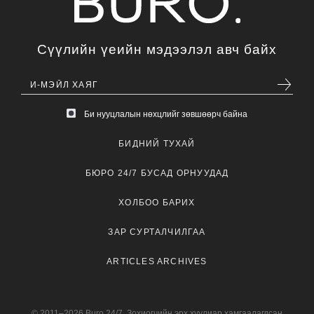
Сүүлийн үеийн мэдээлэл авч байх
Би нууцлалын нөхцлийг зөвшөөрч байна
БИДНИЙ ТУХАЙ
БЮРО 24/7 БУСАД ОРНУУДАД
ХОЛБОО БАРИХ
ЗАР СУРТАЛЧИЛГАА
ARTICLES ARCHIVES
© 2011–2026 Buro 24/7. Зохиогчийн эрх хуулиар хамгаалагдсан