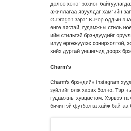
долоо хоног зохион байгуулагда
ажиллагаа явуулдаг хамгийн заг
G-Dragon зэрэг K-Pop оддын ача
өнгө аястай, гудамжны стиль но
ийм стильтэй брэндүүдийг оруу
илүү өргөжүүлэх сонирхолтой, 
хийх дуртай уншигчид доорх брэ
Charm's
Charm's брэндийн Instagram хуу
зүйлийг олж харах болно. Тэр н
гудамжны хувцас юм. Хэрвээ та 
бичигтэй футболка хайж байгаа 