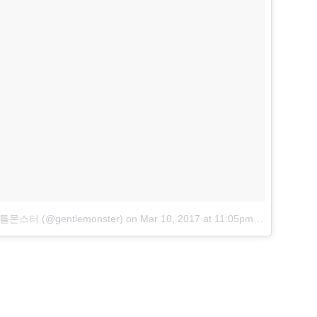
 젠틀몬스터 (@gentlemonster)
on
Mar 10, 2017 at 11:05pm PST