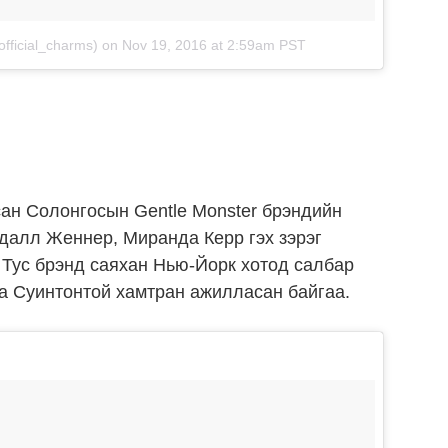
fficial_charms)
on
Nov 19, 2016 at 2:59am PST
сан Солонгосын Gentle Monster брэндийн
алл Женнер, Миранда Керр гэх зэрэг
 Тус брэнд саяхан Нью-Йорк хотод салбар
да Суинтонтой хамтран ажилласан байгаа.