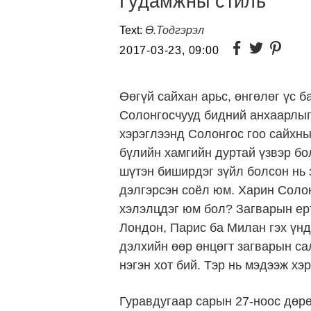
Гудамжны стиль
Text:
Ө.Тодгэрэл
2017-03-23, 09:00
Өөгүй сайхан арьс, өнгөлөг үс 
Солонгосчууд бидний анхаарлыг 
хэрэглээнд Солонгос гоо сайхны
бүлийн хамгийн дуртай үзвэр бо
шүтэн биширдэг зүйл болсон нь 
дэлгэрсэн соёл юм. Харин Соло
хэлэлцдэг юм бол? Загварын ер
Лондон, Парис ба Милан гэх үнд
дэлхийн өөр өнцөгт загварын са
нэгэн хот бий. Тэр нь мэдээж хэ
Гуравдугаар сарын 27-ноос дөр