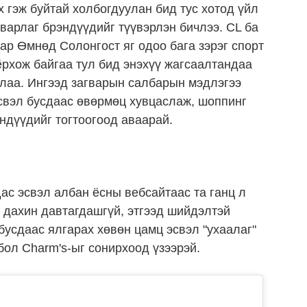
х гэж буйтай холбогдуулан бид тус хотод үйл
варлаг брэндүүдийг түүвэрлэн бичлээ. CL ба
ар Өмнөд Солонгост яг одоо бага зэрэг спорт
ёрхож байгаа тул бид энэхүү жагсаалтандаа
ллаа. Ингээд загварын салбарын мэдлэгээ
эсвэл бусдаас өвөрмөц хувцаслаж, шоппинг
ндүүдийг тогтоогоод аваарай.
дас эсвэл албан ёсны вебсайтаас та ганц л
ь дахин давтагдашгүй, этгээд шийдэлтэй
бусдаас ялгарах хөвөн цамц эсвэл "ухаалаг"
бол Charm's-ыг сонирхоод үзээрэй.