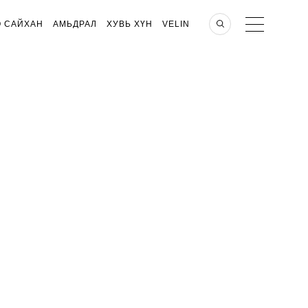
О САЙХАН
АМЬДРАЛ
ХУВЬ ХҮН
VELIN