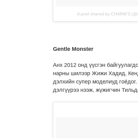
A post shared by CHARM'S (@o
Gentle Monster
Анх 2012 онд үүсгэн байгуулагд
нарны шилээр Жижи Хадид, Кенд
дэлхийн супер моделиуд гоёдог.
дэлгүүрээ нээж, жүжигчин Тиль