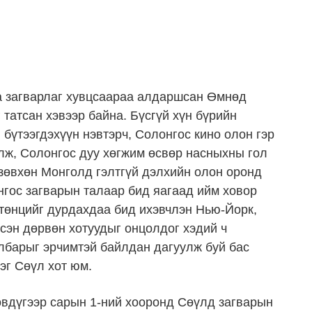
ба загварлаг хувцсаараа алдаршсан Өмнөд
татсан хэвээр байна. Бүсгүй
хүн
бүрийн
 бүтээгдэхүүн нэвтэрч,
Солонгос кино
олон гэр
лж, Солонгос дуу хөгжим өсвөр насныхны гол
зөвхөн Монголд гэлтгүй дэлхийн олон оронд
нгос загварын талаар бид яагаад ийм ховор
төнцийг дурдахдаа бид ихэвчлэн Нью-Йорк,
сэн дөрвөн хотуудыг онцолдог хэдий ч
лбарыг эрчимтэй байлдан дагуулж буй бас
рэг Сөүл хот юм.
өвдүгээр сарын 1-ний хооронд Сөүлд загварын