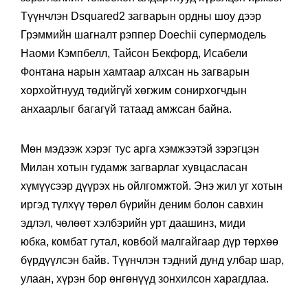
Түүнчлэн Dsquared2 загварын ордны шоу дээр
Грэммийн шагналт рэппер Doechii супермодель
Наоми Кэмпбелл, Тайсон Бекфорд, Исабели
Фонтана нарын хамтаар алхсан нь загварын
хорхойтнууд төдийгүй хөгжим сонирхогчдын
анхаарлыг багагүй татаад амжсан байна.
Мөн мэдээж хэрэг тус арга хэмжээтэй зэрэгцэн
Милан хотын гудамж загварлаг хувцасласан
хүмүүсээр дүүрэх нь ойлгомжтой. Энэ жил уг хотын
иргэд түлхүү төрөл бүрийн деним болон савхин
эдлэл, чөлөөт хэлбэрийн урт даашинз, миди
юбка, комбат гутал, ковбой малгайгаар дүр төрхөө
бүрдүүлсэн байв. Түүнчлэн тэдний дунд улбар шар,
улаан, хүрэн бор өнгөнүүд зонхилсон харагдлаа.