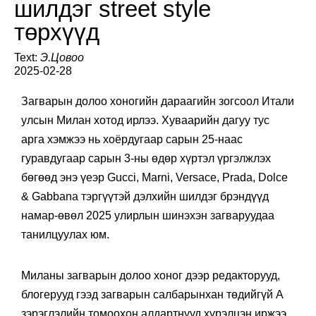
шилдэг street style
төрхүүд
Text:
Э.Цовоо
2025-02-28
Загварын долоо хоногийн дараагийн зогсоол Итали
улсын Милан хотод ирлээ. Хуваарийн дагуу тус
арга хэмжээ нь хоёрдугаар сарын 25-наас
гуравдугаар сарын 3-ны өдөр хүртэл үргэлжлэх
бөгөөд энэ үеэр Gucci, Marni, Versace, Prada, Dolce
& Gabbana тэргүүтэй дэлхийн шилдэг брэндүүд
намар-өвөл 2025 улирлын шинэхэн загваруудаа
танилцуулах юм.
Миланы загварын долоо хоног дээр редакторууд,
блогерууд гээд загварын салбарынхан төдийгүй А
зэрэглэлийн томоохон алдартнууд хүрэлцэн иржээ.