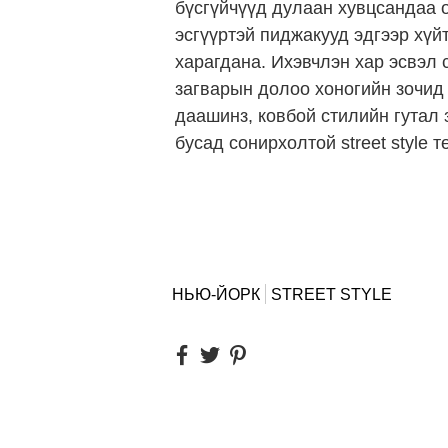
бүсгүйчүүд дулаан хувцсандаа о
эсгүүртэй пиджакууд эдгээр хүй
харагдана. Ихэвчлэн хар эсвэл 
загварын долоо хоногийн зочид 
даашинз, ковбой стилийн гутал 
бусад сонирхолтой street style
НЬЮ-ЙОРК
STREET STYLE