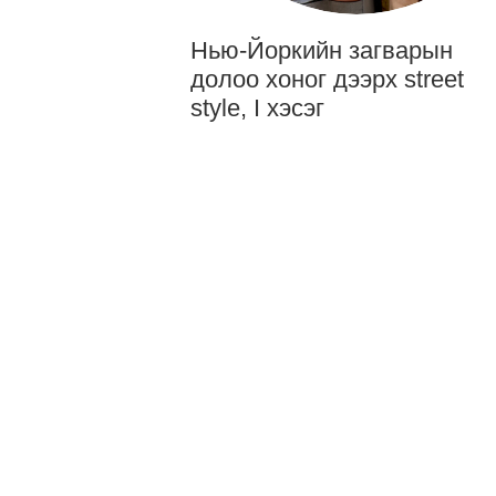
Нью-Йоркийн загварын
долоо хоног дээрх street
style, I хэсэг