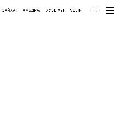
О САЙХАН
АМЬДРАЛ
ХУВЬ ХҮН
VELIN