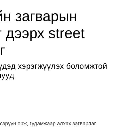
н загварын
 дээрх street
г
үдэд хэрэгжүүлэх боломжтой
нууд
сэрүүн орж, гудамжаар алхах загварлаг