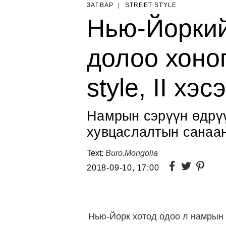
ЗАГВАР
|
STREET STYLE
Нью-Йоркий
долоо хоног
style, II хэсэ
Намрын сэрүүн өдрү
хувцаслалтын санаа
Text:
Buro.Mongolia
2018-09-10, 17:00
Нью-Йорк хотод одоо л намрын 