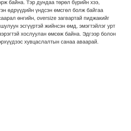
рж байна. Тэр дундаа төрөл бүрийн хээ,
тэн өдрүүдийн үндсэн өмсгөл болж байгаа
саарал өнгийн, oversize загвартай пиджакийг
шулуун эсгүүртэй жийнсэн өмд, эмэгтэйлэг урт
зэрэгтэй хослуулан өмсөж байна. Эдгээр болон
 төрхүүдээс хувцаслалтын санаа аваарай.