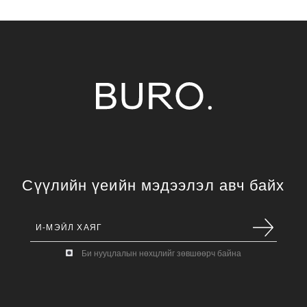
Сүүлийн үеийн мэдээлэл авч байх
Би нууцлалын нөхцлийг зөвшөөрч байна