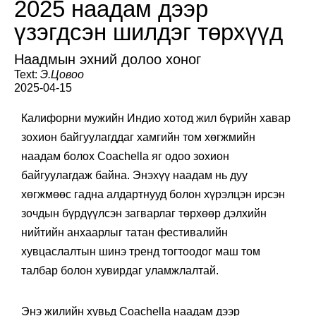
2025 наадам дээр
үзэгдсэн шилдэг төрхүүд
Наадмын эхний долоо хоног
Text:
Э.Цовоо
2025-04-15
Калифорни мужийн Индио хотод жил бүрийн хавар
зохион байгуулагддаг хамгийн том хөгжмийн
наадам болох Coachella яг одоо зохион
байгуулагдаж байна. Энэхүү наадам нь дуу
хөгжмөөс гадна алдартнууд болон хүрэлцэн ирсэн
зочдын бүрдүүлсэн загварлаг төрхөөр дэлхийн
нийтийн анхаарлыг татан фестивалийн
хувцаслалтын шинэ тренд тогтоодог маш том
талбар болон хувирдаг уламжлалтай.
Энэ жилийн хувьд Coachella наадам дээр