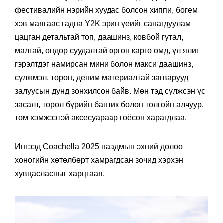
фестивалийн нэрийн хуудас болсон хиппи, богем
хэв маягаас гадна Y2K эрин үеийг санагдуулам
цацган детальтай топ, даашинз, ковбой гутал,
малгай, өндөр суудалтай өргөн карго өмд, үл ялиг
гэрэлтдэг намирсан мини болон макси даашинз,
сүлжмэл, торон, деним материалтай загварууд
залуусын дунд зонхилсон байв. Мөн тэд сүлжсэн үс
засалт, төрөл бүрийн бантик болон толгойн алчуур,
том хэмжээтэй аксесуараар гоёсон харагдлаа.
Ингээд Coachella 2025 наадмын эхний долоо
хоногийн хөтөлбөрт хамрагдсан зочид хэрхэн
хувцасласныг харцгаая.