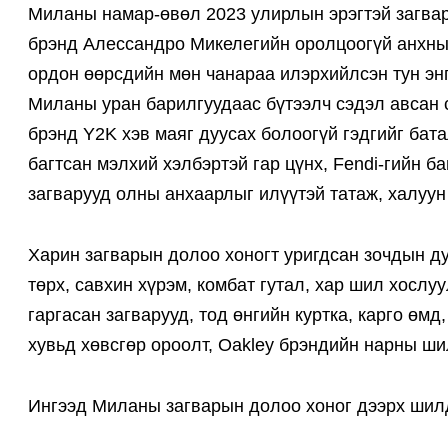
Миланы намар-өвөл 2023 улирлын эрэгтэй загвар
брэнд Алессандро Микелегийн оролцоогүй анхны 
ордон өөрсдийн мөн чанараа илэрхийлсэн тун энг
Миланы уран барилгуудаас бүтээлч сэдэл авсан 
брэнд Y2K хэв маяг дуусах болоогүй гэдгийг бат
багтсан мэлхий хэлбэртэй гар цүнх, Fendi-гийн ба
загварууд олны анхаарлыг илүүтэй татаж, халуун
Харин загварын долоо хоногт уригдсан зочдын дун
төрх, савхин хүрэм, комбат гутал, хар шил хослуу
гаргасан загварууд, тод өнгийн куртка, карго өм
хувьд хөвсгөр ороолт, Oakley брэндийн нарны шил
Ингээд Миланы загварын долоо хоног дээрх шилдэ