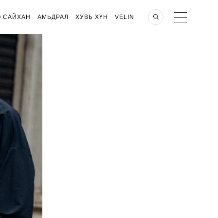
О САЙХАН
АМЬДРАЛ
ХУВЬ ХҮН
VELIN