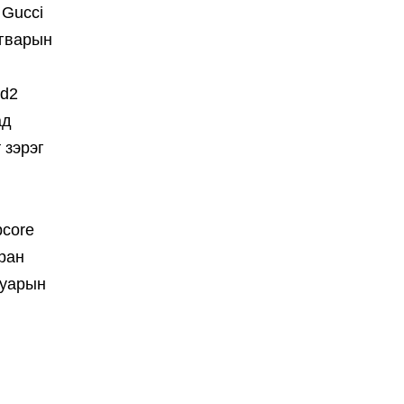
 Gucci
агварын
i
ed2
ад
 зэрэг
pcore
тран
суарын