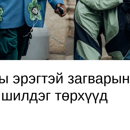
ны эрэгтэй загварын
 шилдэг төрхүүд