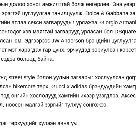
ын долоо хоног амжилттай болж өнгөрлөө. Энэ үеэр
эрэгтэй цуглуулгаа танилцуулж, Dolce & Gabbana з
ийн атлаа секси загваруудыг урлажээ. Giorgio Arman
сонгодог хэв маягтай загварууд урласан бол DSquar
алсан юм. Эдгээрээс JW Anderson брэндийн цуглуулг
гет мэт харагдах гар цүнх, эрчүүдэд зориулсан корсет
 сэдэв болоод байна.
д street style болон уулын загварыг хослуулсан gor
лсан bikercore төрх, Gucci x adidas брэндүүдийн хам
д, тод өнгийн хослолууд хамгийн ихээр үзэгдлээ. Аксе
, ноосон малгай зэргийг түлхүү сонгожээ.
г төрхүүдийг хүлээн авна уу.