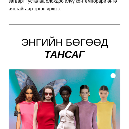
загварт тусгалаа олохдоо илүү контемпорари өнгө
аястайгаар эргэн иржээ.
ЭНГИЙН БӨГӨӨД
ТАНСАГ