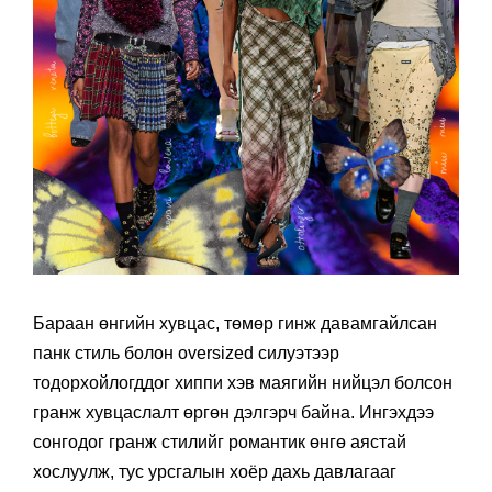
Бараан өнгийн хувцас, төмөр гинж давамгайлсан
панк стиль болон oversized силуэтээр
тодорхойлогддог хиппи хэв маягийн нийцэл болсон
гранж хувцаслалт өргөн дэлгэрч байна. Ингэхдээ
сонгодог гранж стилийг романтик өнгө аястай
хослуулж, тус урсгалын хоёр дахь давлагааг