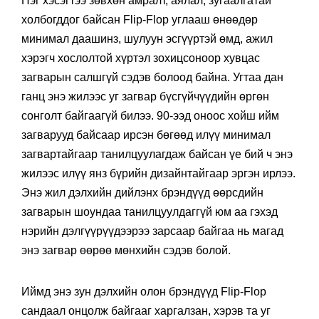
Нэг хэсэгтээ зөвхөн амралт, аялал, зугаалгатай
холбогддог байсан Flip-Flop углааш өнөөдөр
минимал даашинз, шулуун эсгүүртэй өмд, ажил
хэрэгч хослолтой хүртэл зохицсоноор хувцас
загварын салшгүй сэдэв болоод байна. Угтаа дан
ганц энэ жилээс уг загвар бүсгүйчүүдийн өргөн
сонголт байгаагүй билээ. 90-ээд оноос хойш ийм
загварууд байсаар ирсэн бөгөөд илүү минимал
загвартайгаар танилцуулагдаж байсан үе бий ч энэ
жилээс илүү янз бүрийн дизайнтайгаар эргэн ирлээ.
Энэ жил дэлхийн дийлэнх брэндүүд өөрсдийн
загварын шоундаа танилцуулдаггүй юм аа гэхэд
нэрийн дэлгүүрүүдээрээ зарсаар байгаа нь магад
энэ загвар өөрөө мөнхийн сэдэв болой.
Иймд энэ зун дэлхийн олон брэндүүд Flip-Flop
сандаал онцолж байгааг харгалзан, хэрэв та уг