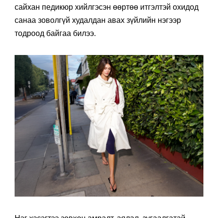
сайхан педикюр хийлгэсэн өөртөө итгэлтэй охидод
санаа зоволгүй худалдан авах зүйлийн нэгээр
тодроод байгаа билээ.