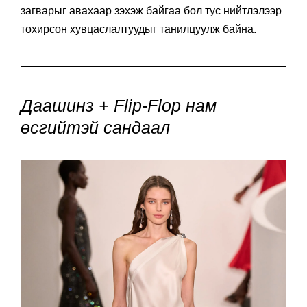
загварыг авахаар зэхэж байгаа бол тус нийтлэлээр
тохирсон хувцаслалтуудыг танилцуулж байна.
Даашинз + Flip-Flop нам
өсгийтэй сандаал