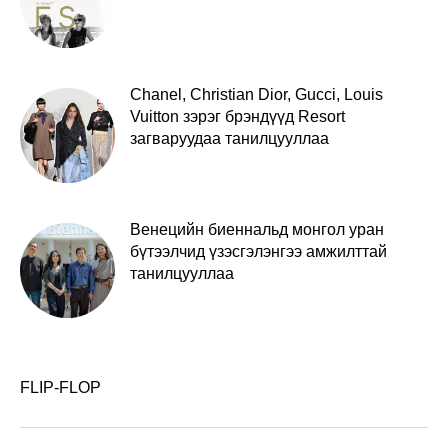
Chanel, Christian Dior, Gucci, Louis
Vuitton зэрэг брэндүүд Resort
загваруудаа танилцууллаа
Венецийн биеннальд монгол уран
бүтээлчид үзэсгэлэнгээ амжилттай
танилцууллаа
FLIP-FLOP