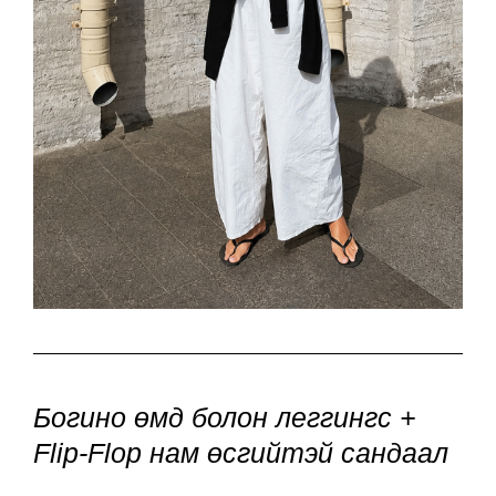
Богино өмд болон леггингс +
Flip-Flop нам өсгийтэй сандаал