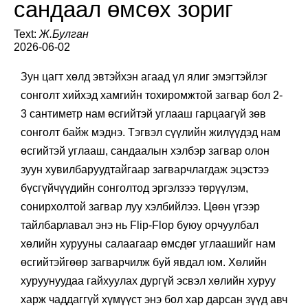
сандаал өмсөх зориг
Text:
Ж.Булган
2026-06-02
Зун цагт хөлд эвтэйхэн агаад үл ялиг эмэгтэйлэг
сонголт хийхэд хамгийн тохиромжтой загвар бол 2-
3 сантиметр нам өсгийтэй углааш гарцаагүй зөв
сонголт байж мэднэ. Тэгвэл сүүлийн жилүүдэд нам
өсгийтэй углааш, сандаалын хэлбэр загвар олон
зуун хувилбаруудтайгаар загварчлагдаж эцэстээ
бүсгүйчүүдийн сонголтод эргэлзээ төрүүлэм,
сонирхолтой загвар луу хэлбийлээ. Цөөн үгээр
тайлбарлавал энэ нь Flip-Flop буюу орчуулбал
хөлийн хурууны салаагаар өмсдөг углаашийг нам
өсгийтэйгөөр загварчилж буй явдал юм. Хөлийн
хуруунуудаа гайхуулах дургүй эсвэл хөлийн хуруу
харж чаддаггүй хүмүүст энэ бол хар дарсан зүүд авч