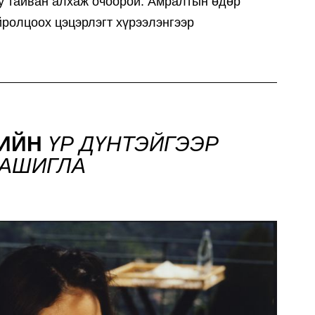
уу тайван алхаж очоорой. Амралтын өдөр
йролцоох цэцэрлэгт хүрээлэнгээр
ИЙН
ҮР ДҮНТЭЙГЭЭР
АШИГЛА