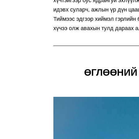
хүчтэйгээр бус ядрангуй эхлүү
идэвх суларч, ажлын үр дүн цаа
Тиймээс эдгээр хиймэл гэрлийн 
хүчээ олж авахын тулд дараах 
ӨГЛӨӨНИЙ