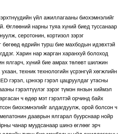
д эрхтнүүдийн үйл ажиллагааны биохэмнэлийг
й. Өглөөний нарны туяа хүний биед туссанаар
нуулж, серотонин, кортизол зэрэг
г бөгөөд өдрийн турш бие махбодын идэвхтэй
гддэг. Харин нар жарган харанхуй болоход
ин ялгарч, хүний бие амрах төлөвт шилжин
 ухаан, техник технологийн үсрэнгүй хөгжлийн
LED гэрэл, цэнхэр гэрэл цацруулдаг утасны
аазны гэрэлтүүлэг зэрэг түмэн янзын хиймэл
аргасан ч өдөр мэт гэрэлтэй орчинд байх
гтсон биохэмнэлийг алдагдуулж, орой болсон ч
ь мелатонин дааврын ялгарал буурснаар нойр
йрны чанар муудсанаар шинэ өглөөг эрч