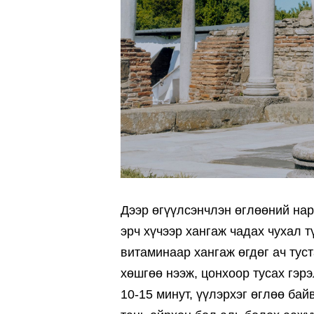
Дээр өгүүлсэнчлэн өглөөний нар
эрч хүчээр хангаж чадах чухал 
витаминаар хангаж өгдөг ач тус
хөшгөө нээж, цонхоор тусах гэр
10-15 минут, үүлэрхэг өглөө ба