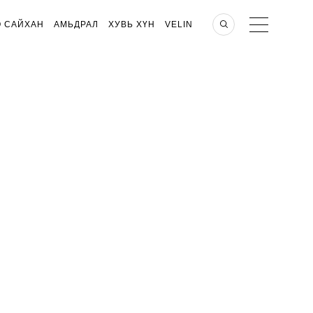
О САЙХАН
АМЬДРАЛ
ХУВЬ ХҮН
VELIN