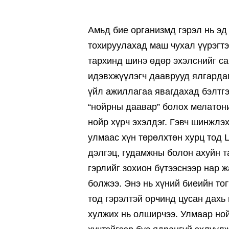
Амьд бие организмд гэрэл нь э
тохируулахад маш чухал үүрэгтэ
тархинд шинэ өдөр эхэлснийг са
идэвхжүүлэгч дааврууд ялгарда
үйл ажиллагаа явагдахад бэлтгэ
“нойрны даавар” болох мелатон
нойр хүрч эхэлдэг. Гэвч шинжлэх
улмаас хүн төрөлхтөн хурц тод 
дэлгэц, гудамжны болон ахуйн т
гэрлийг зохион бүтээснээр нар ж
болжээ. Энэ нь хүний биеийн то
тод гэрэлтэй орчинд цусан дах
хулжих нь олширчээ. Улмаар но