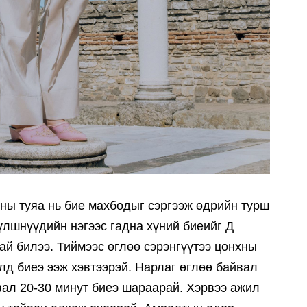
ны туяа нь бие махбодыг сэргээж өдрийн турш
түлшнүүдийн нэгээс гадна хүний биеийг Д
тай билээ. Тиймээс өглөө сэрэнгүүтээ цонхны
элд биеэ ээж хэвтээрэй. Нарлаг өглөө байвал
йвал 20-30 минут биеэ шараарай. Хэрвээ ажил