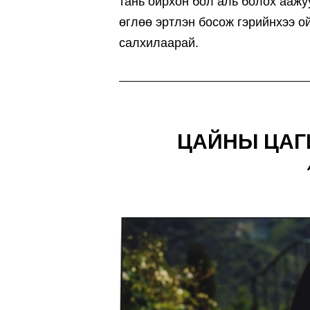
тань ойрхон бол аль болох ааж
өглөө эртлэн босож гэрийнхээ о
салхилаарай.
ЦАЙНЫ ЦАГ