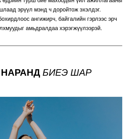
лж өдрийн турш бие махбодын үйл ажиллагааны
шлаад эрүүл мэнд ч доройтож эхэлдэг.
бохирдлоос ангижирч, байгалийн гэрлээс эрч
алхмуудыг амьдралдаа хэрэгжүүлээрэй.
 НАРАНД
БИЕЭ ШАР