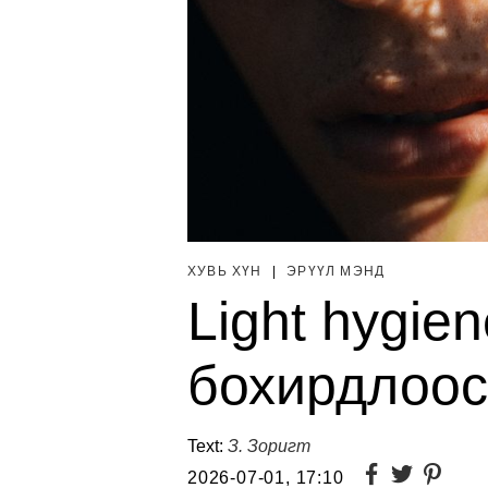
ХУВЬ ХҮН
|
ЭРҮҮЛ МЭНД
Light hygie
бохирдлоос
Text:
З. Зоригт
2026-07-01, 17:10