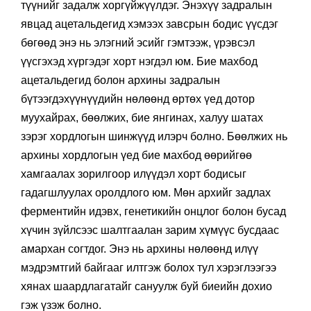
түүнийг задалж хоргүйжүүлдэг. Энэхүү задралын
явцад ацетальдегид хэмээх завсрын бодис үүсдэг
бөгөөд энэ нь элэгний эсийг гэмтээж, үрэвсэл
үүсгэхэд хүргэдэг хорт нэгдэл юм. Бие махбод
ацетальдегид болон архины задралын
бүтээгдэхүүнүүдийн нөлөөнд өртөх үед дотор
муухайрах, бөөлжих, бие янгинах, халуу шатах
зэрэг хордлогын шинжүүд илэрч болно. Бөөлжих нь
архины хордлогын үед бие махбод өөрийгөө
хамгаалах зорилгоор илүүдэл хорт бодисыг
гадагшлуулах оролдлого юм. Мөн архийг задлах
ферментийн идэвх, генетикийн онцлог болон бусад
хүчин зүйлсээс шалтгаалан зарим хүмүүс бусдаас
амархан согтдог. Энэ нь архины нөлөөнд илүү
мэдрэмтгий байгааг илтгэж болох тул хэрэглээгээ
хянах шаардлагатайг сануулж буй биеийн дохио
гэж үзэж болно.