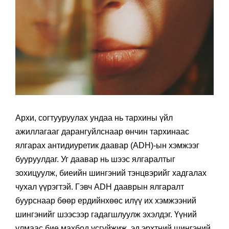
Архи, согтууруулах ундаа нь тархины үйл
ажиллагааг дарангуйлснаар өнчин тархинаас
ялгарах антидиуретик даавар (ADH)-ын хэмжээг
бууруулдаг. Уг даавар нь шээс ялгаралтыг
зохицуулж, биеийн шингэний тэнцвэрийг хадгалах
чухал үүрэгтэй. Гэвч ADH дааврын ялгаралт
буурснаар бөөр ердийнхөөс илүү их хэмжээний
шингэнийг шээсээр гадагшлуулж эхэлдэг. Үүний
улмаас бие махбод усгүйжиж, эд эрхтний шингэний