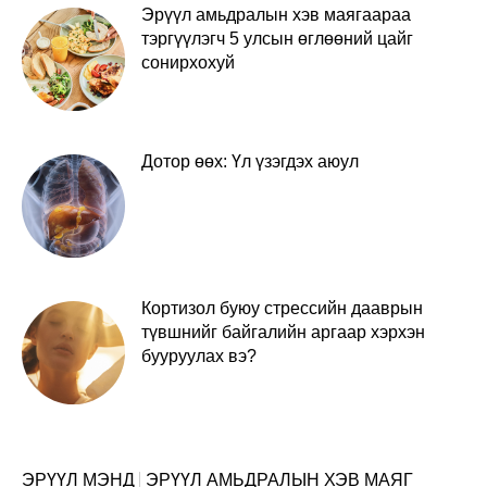
Эрүүл амьдралын хэв маягаараа
тэргүүлэгч 5 улсын өглөөний цайг
сонирхохуй
Дотор өөх: Үл үзэгдэх аюул
Кортизол буюу стрессийн дааврын
түвшнийг байгалийн аргаар хэрхэн
бууруулах вэ?
ЭРҮҮЛ МЭНД
ЭРҮҮЛ АМЬДРАЛЫН ХЭВ МАЯГ