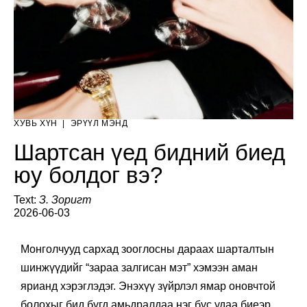
ХУВЬ ХҮН
|
ЭРҮҮЛ МЭНД
Шартсан үед бидний биед
юу болдог вэ?
Text:
З. Зоригт
2026-06-03
Монголчууд сархад зооглосны дараах шарталтын
шинжүүдийг “зараа залгисан мэт” хэмээн аман
ярианд хэрэглэдэг. Энэхүү зүйрлэл ямар оновчтой
болохыг бид бүгд амьдралдаа нэг бус удаа биеэр