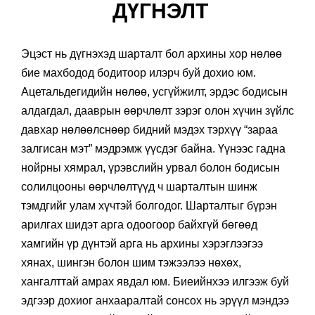
ДҮГНЭЛТ
Эцэст нь дүгнэхэд шарталт бол архины хор нөлөө
бие махбодод бодитоор илэрч буй дохио юм.
Ацетальдегидийн нөлөө, усгүйжилт, эрдэс бодисын
алдагдал, дааврын өөрчлөлт зэрэг олон хүчин зүйлс
давхар нөлөөлснөөр бидний мэдэх тэрхүү “зараа
залгисан мэт” мэдрэмж үүсдэг байна. Үүнээс гадна
нойрны хямрал, үрэвслийн урвал болон бодисын
солилцооны өөрчлөлтүүд ч шарталтын шинж
тэмдгийг улам хүчтэй болгодог. Шарталтыг бүрэн
арилгах шидэт арга одоогоор байхгүй бөгөөд
хамгийн үр дүнтэй арга нь архины хэрэглээгээ
хянах, шингэн болон шим тэжээлээ нөхөх,
хангалттай амрах явдал юм. Биеийнхээ илгээж буй
эдгээр дохиог анхааралтай сонсох нь эрүүл мэндээ