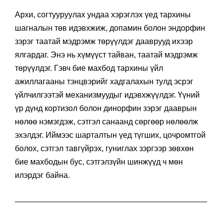
Архи, согтууруулах ундаа хэрэглэх үед тархины
шагналын төв идэвхжиж, допамин болон эндорфин
зэрэг таатай мэдрэмж төрүүлдэг дааврууд ихээр
ялгардаг. Энэ нь хүмүүст тайван, таатай мэдрэмж
төрүүлдэг. Гэвч бие махбод тархины үйл
ажиллагааны тэнцвэрийг хадгалахын тулд эсрэг
үйлчилгээтэй механизмуудыг идэвхжүүлдэг. Үүний
үр дүнд кортизол болон динорфин зэрэг дааврын
нөлөө нэмэгдэж, сэтгэл санаанд сөргөөр нөлөөлж
эхэлдэг. Иймээс шарталтын үед түгших, цочромтгой
болох, сэтгэл тавгүйрэх, гуниглах зэргээр зөвхөн
бие махбодын бус, сэтгэлзүйн шинжүүд ч мөн
илэрдэг байна.