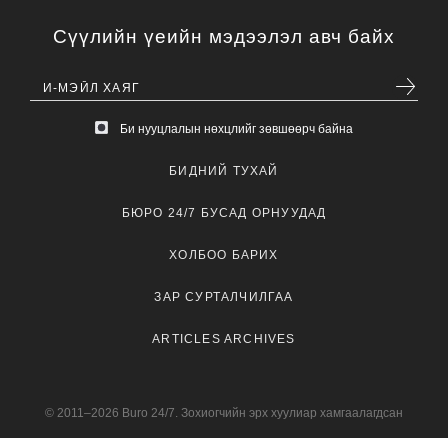
Сүүлийн үеийн мэдээлэл авч байх
Би нууцлалын нөхцлийг зөвшөөрч байна
БИДНИЙ ТУХАЙ
БЮРО 24/7 БУСАД ОРНУУДАД
ХОЛБОО БАРИХ
ЗАР СУРТАЛЧИЛГАА
ARTICLES ARCHIVES
© 2011–2026 Buro 24/7. Зохиогчийн эрх хуулиар хамгаалагдсан