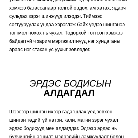
хэмжээ багассанаар толгой өвдөх, ам хатах, ядарч
сульдах зэрэг шинжүүд илэрдэг. Тиймээс
согтууруулах ундаа хэрэглэж байх үедээ шингэнээ
тогтмол нөхөх нь чухал. Тодорхой тогтсон хэмжээ
байдаггүй ч зарим мэргэжилтнүүд нэг хундаганы
араас нэг стакан ус уухыг зөвлөдөг.
ЭРДЭС БОДИСЫН
АЛДАГДАЛ
Шээсээр шингэн ихээр гадагшлах үед зөвхөн
шингэн төдийгүй натри, кали, магни зэрэг чухал
эрдэс бодисууд мөн алдагддаг. Эдгээр эрдэс нь
булчингийн агшилт, мэдрэлийн дамжуулалт болон