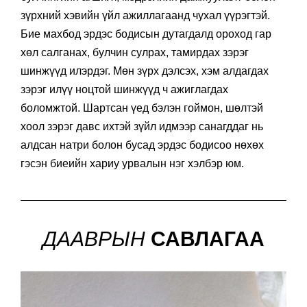
зүрхний хэвийн үйл ажиллагаанд чухал үүрэгтэй.
Бие махбод эрдэс бодисын дутагдалд ороход гар
хөл салганах, булчин сулрах, тамирдах зэрэг
шинжүүд илэрдэг. Мөн зүрх дэлсэх, хэм алдагдах
зэрэг илүү ноцтой шинжүүд ч ажиглагдах
боломжтой. Шартсан үед бэлэн гоймон, шөлтэй
хоол зэрэг давс ихтэй зүйл идмээр санагддаг нь
алдсан натри болон бусад эрдэс бодисоо нөхөх
гэсэн биеийн хариу урвалын нэг хэлбэр юм.
ДААВРЫН
САВЛАГАА