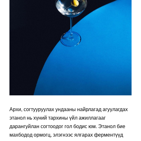
Архи, согтууруулах ундааны найрлагад агуулагдах
этанол нь хүний тархины үйл ажиллагааг
дарангуйлан согтоодог гол бодис юм. Этанол бие
махбодод ормогц, элэгнээс ялгарах ферментүүд