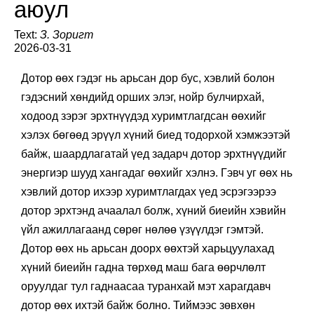
аюул
Text:
З. Зоригт
2026-03-31
Дотор өөх гэдэг нь арьсан дор бус, хэвлий болон
гэдэсний хөндийд орших элэг, нойр булчирхай,
ходоод зэрэг эрхтнүүдэд хуримтлагдсан өөхийг
хэлэх бөгөөд эрүүл хүний биед тодорхой хэмжээтэй
байж, шаардлагатай үед задарч дотор эрхтнүүдийг
энергиэр шууд хангадаг өөхийг хэлнэ. Гэвч уг өөх нь
хэвлий дотор ихээр хуримтлагдах үед эсрэгээрээ
дотор эрхтэнд ачаалал болж, хүний биеийн хэвийн
үйл ажиллагаанд сөрөг нөлөө үзүүлдэг гэмтэй.
Дотор өөх нь арьсан доорх өөхтэй харьцуулахад
хүний биеийн гадна төрхөд маш бага өөрчлөлт
оруулдаг тул гаднаасаа туранхай мэт харагдавч
дотор өөх ихтэй байж болно. Тиймээс зөвхөн