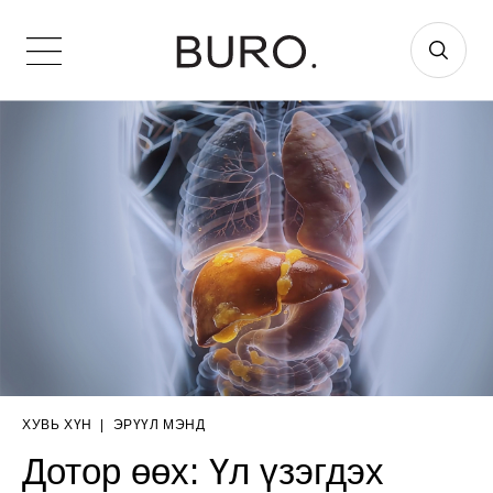
ХУВЬ ХҮН
|
ЭРҮҮЛ МЭНД
Дотор өөх: Үл үзэгдэх