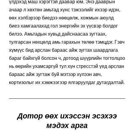
үлдэхэд маш хэрэгтэй даавар юм. Энэ дааврын
ачаар л хөхтөн амьтад хүнс тэжээлийг ихээр идэн,
өөх хэлбэрээр биедээ нөөцөлж, хожмын аюулд
биеэ хамгаалахад гол энергийн эх үүсвэр болдог
билээ. Амьтадын хувьд дайснаасаа зугтаах,
тулгарсан нөхцөлд амь гарахын төлөө тэмцдэг. Гэвч
хүмүүс бид арслан бараас айж зугтах шаардлага
бараг байхгүй болсон ч, дотоод шүүрлийн тогтолцоо
нь өөрийн ухамсаргүй тул хүн стресстэй үед арслан
бараас айж зугтаж буй мэтээр хүлээн авч,
кортизолыг их хэмжээгээр ялгаруулдаг дутагдалтай.
Дотор өөх ихэссэн эсэхээ
мэдэх арга