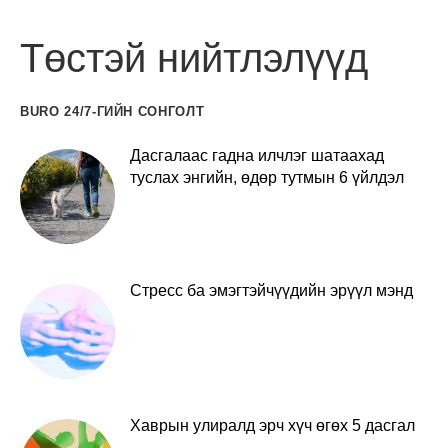
Төстэй нийтлэлүүд
BURO 24/7-ГИЙН СОНГОЛТ
Дасгалаас гадна илчлэг шатаахад
туслах энгийн, өдөр тутмын 6 үйлдэл
Стресс ба эмэгтэйчүүдийн эрүүл мэнд
Хаврын улиралд эрч хүч өгөх 5 дасгал