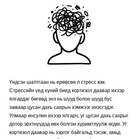
Үндсэн шалтгаан нь ерөөсөө л стресс юм.
Стрессийн үед хүний биед кортизол даавар ихээр
ялгардаг бөгөөд энэ нь шууд болон шууд бус
замаар цусан дахь сахрын хэмжээг ихэсгэдэг.
Улмаар инсулин ихээр ялгарч, уг цусан дахь сахрыг
дотор эрхтнүүдэд өөх болгон хуримтлуулж өгдөг. Уг
кортизол даавар нь зэрлэг байгальд тэсэж, амьд