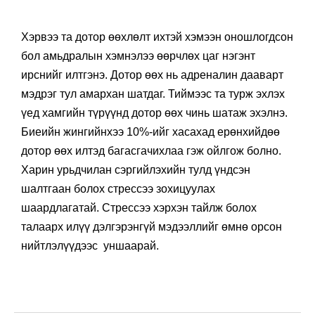
Хэрвээ та дотор өөхлөлт ихтэй хэмээн оношлогдсон
бол амьдралын хэмнэлээ өөрчлөх цаг нэгэнт
ирснийг илтгэнэ. Дотор өөх нь адреналин дааварт
мэдрэг тул амархан шатдаг. Тиймээс та турж эхлэх
үед хамгийн түрүүнд дотор өөх чинь шатаж эхэлнэ.
Биеийн жингийнхээ 10%-ийг хасахад ерөнхийдөө
дотор өөх илтэд багасгачихлаа гэж ойлгож болно.
Харин урьдчилан сэргийлэхийн тулд үндсэн
шалтгаан болох стрессээ зохицуулах
шаардлагатай. Стрессээ хэрхэн тайлж болох
талаарх илүү дэлгэрэнгүй мэдээллийг өмнө орсон
нийтлэлүүдээс уншаарай.