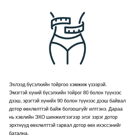
Эхлээд бүсэлхийн тойргоо хэмжиж үзээрэй.
Эмэгтэй хүний бүсэлхийн тойрог 80 болон түүнээс
дээш, эрэгтэй хүнийх 90 болон түүнээс дээш байвал
дотор өөхлөлттэй байж болзошгүйг илтгэнэ. Дараа
нь хэвлийн ЭХО шинжилгээгээр элэг зэрэг дотор
эрхтнүүд өөхлөлттэй гарвал дотор өөх ихэссэнийг
батална.