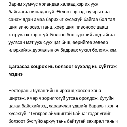
Зарим хүмүүс яриандаа халаад хэр их ууж
байгаагаа хянадаггүй. Өглөө сэрээд юу ярьснаа
санаж ядан амаа барихыг хүсэхгүй байгаа бол тал
шил вино эсвэл ганц, хоёр шил пивоноос цааш
хэтрүүлэх хэрэггүй. Болзоо бол зүрхний андтайгаа
уулзсан мэт ууж суух цаг биш, өөрийгөө зөвөөр
илэрхийлж дурлалын оч бадраах чухал боломж юм.
Цагаасаа хоцрох нь болзоог бүхэлд нь сүйтгэж
мэднэ
Рестораны булангийн ширээнд хоосон хана
ширтэж, ямар ч зорилгогүй утсаа оролдож, бугуйн
цагаа байсхийгээд хараачлан үдшийг барахыг хэн ч
хүсэхгүй. “Түгжрэл аймшигтай байна” гэдэг үгийг
болзоот бүсгүй/хархүү тань байтугай захирал тань ч