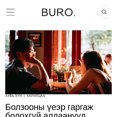
ХУВЬ ХҮН
|
ХАРИЛЦАА
Болзооны үеэр гаргаж
болохгүй алдаанууд