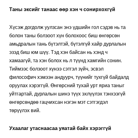
Таны эксийг танаас өөр хэн ч сонирхохгүй
Хүсэж догдолж уулзсан энэ үдшийн гол сэдэв нь та
болон таны болзоот хүн болохоос биш өнгөрсөн
амьдралын тань бүтэлтэй, бүтэлгүй хайр дурлалын
эзэд биш юм шүү. Тэд хэн байсан нь хэнд ч
хамаагүй, та хэн болох нь л түүнд хамгийн сонин.
Тиймээс болзоот хүнээ сэтгэл зүйч, эсвэл
философич хэмээн андуурч, түүнийг тухгүй байдалд
оруулах хэрэггүй. Өнгөрсний тухай урт яриа таныг
уйтгартай, дурлалын шинэ түүх эхлүүлэх тэнхээгүй
өнгөрсөндөө гацчихсан нэгэн мэт сэтгэгдэл
төрүүлэх вий.
Ухаалаг утаснаасаа уяатай байх хэрэггүй