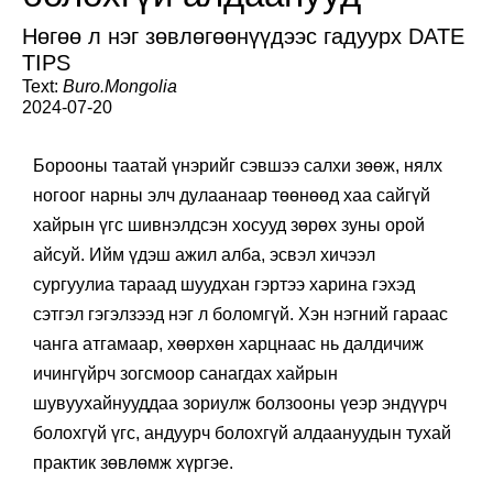
Нөгөө л нэг зөвлөгөөнүүдээс гадуурх DATE
TIPS
Text:
Buro.Mongolia
2024-07-20
Борооны таатай үнэрийг сэвшээ салхи зөөж, нялх
ногоог нарны элч дулаанаар төөнөөд хаа сайгүй
хайрын үгс шивнэлдсэн хосууд зөрөх зуны орой
айсуй. Ийм үдэш ажил алба, эсвэл хичээл
сургуулиа тараад шуудхан гэртээ харина гэхэд
сэтгэл гэгэлзээд нэг л боломгүй. Хэн нэгний гараас
чанга атгамаар, хөөрхөн харцнаас нь далдичиж
ичингүйрч зогсмоор санагдах хайрын
шувуухайнууддаа зориулж болзооны үеэр эндүүрч
болохгүй үгс, андуурч болохгүй алдаануудын тухай
практик зөвлөмж хүргэе.