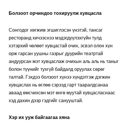
Болзоот орчиндоо тохируулж хувцасла
Сонгодог хөгжим эгшиглэсэн үнэтэй, тансаг
ресторанд хичээснээ мэдэгдүүлэхгүйн тулд
хэтэрхий чөлөөт хувцастай очих, эсвэл олон хүн
орж гарсан уушны газрыг дуурийн театртай
андуурсан мэт хувцаслаж очихын аль аль нь таныг
болон түүнийг тухгүй байдалд оруулах сөрөг
талтай. Гэхдээ болзоот хүнээ хүндэтгэж дэгжин
хувцаслах нь өглөө сэрээд гарт тааралдсанаа
аваад өмсчихсөн мэт өнгө муутай хувцасласнаас
хэд дахин дээр гэдгийг санууштай.
Хэр их ууж байгаагаа хяна