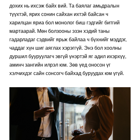
дохих нь ихсэж байх вий. Та баялаг амьдралын
түүхтэй, ярих сонин сайхан ихтэй байсан ч
харилцан яриа бол монолог биш гэдгийг битгий
мартаарай. Мөн болзооны эзэн хэдий таны
гадарладаг сэдвийг ярьж байлаа ч бүхнийг мэддэг,
чаддаг хүн шиг аяглах хэрэггүй. Энэ бол хоолны
дуршил бууруулагч эвгүй үнэртэй яг адил ихэрхүү,
аминч зангийн илрэл юм. Зөв үед оносон үг
хэлчихдэг сайн сонсогч байхад буруудах юм үгүй.