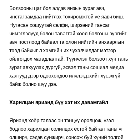
Болзооны цаг бол элдэв янзын зураг авч,
инстаграмдаа нийтлэх тохиромжтой үе яавч биш.
Нугасан хошуутай селфи, ширээний тансаг
чимэглэлүүд болон тавагтай хоол болгоны зургийг
авч постлоод байвал та олон нийтийн анхаарлын
төвд байхыг л хамгийн их чухалчилдаг мэтээр
ойлгогдох магадлалтай. Түүнчлэн болзоот хүн тань
зураг авхуулах дургүй, эсвэл таны сошиал медиа
хаягууд дээр одоохондоо илчлэгдэхийг хүсэхгүй
байж болно шүү дээ.
Харилцан ярианд бүү хэт их давамгайл
Ярианд хоёр талаас эн тэнцүү оролцож, үзэл
бодлоо харилцан солилцох ёстой байтал таны үг
олширч, сэдэв сунжирч, сонсож буй хүний толгой