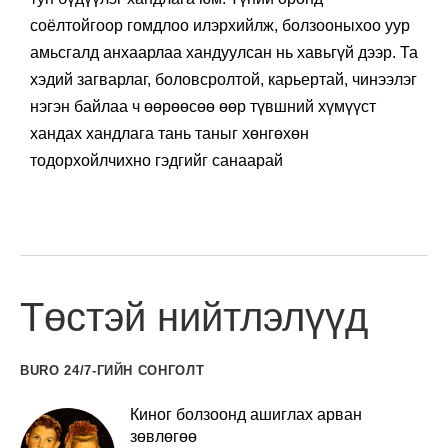
соёлтойгоор гомдлоо илэрхийлж, болзооныхоо уур
амьсгалд анхаарлаа хандуулсан нь хавьгүй дээр. Та
хэдий загварлаг, боловсролтой, карьертай, чинээлэг
нэгэн байлаа ч өөрөөсөө өөр түвшний хүмүүст
хандах хандлага тань таныг хөнгөхөн
тодорхойлчихно гэдгийг санаарай
Төстэй нийтлэлүүд
BURO 24/7-ГИЙН СОНГОЛТ
Киног болзоонд ашиглах арван
зөвлөгөө