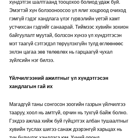
хүндэтгэх шалтгаанд тооцохоо болиод удаж буй.
Эмэгтэй хүн болзооноосоо үл ялиг хоцроод очиход
гэмгүй гэдэг хандлага үлэг гүрвэлийн үетэй хамт
устчихсан гэдгийг санаарай. Тиймээс хувийн зохион
байгуулалт муутай, болзсон хүнээ үл хүндэтгэсэн
мэт таагүй сэтгэгдэл төрүүлэхгүйн тулд өглөөнөөс
эхлэн цагаа зөв төлөвлөх нь гарцаагүй чухал
зүйлсийн нэг билээ.
Үйлчилгээний ажилтныг үл хүндэтгэсэн
хандлагын гай их
Магадгүй таны сонгосон зоогийн газрын үйлчилгээ
тааруу, хоол нь амтгүй, орчин нь тухгүй байж болно.
Гэхдээ ажлаа хийж буй гүйцэтгэх албан тушаалтныг
хувийн туслах шигээ санаж дээрэнгүй харьцах нь
тун бүдүүлэг хандлага юм. Үүний оронд