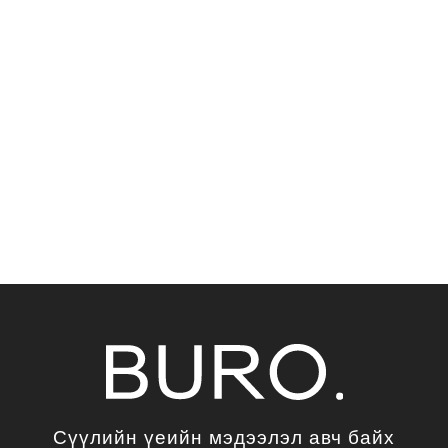
Сүүлийн үеийн мэдээлэл авч байх