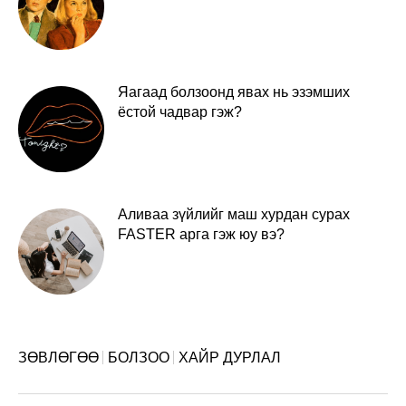
Яагаад болзоонд явах нь эзэмших
ёстой чадвар гэж?
Аливаа зүйлийг маш хурдан сурах
FASTER арга гэж юу вэ?
ЗӨВЛӨГӨӨ
БОЛЗОО
ХАЙР ДУРЛАЛ