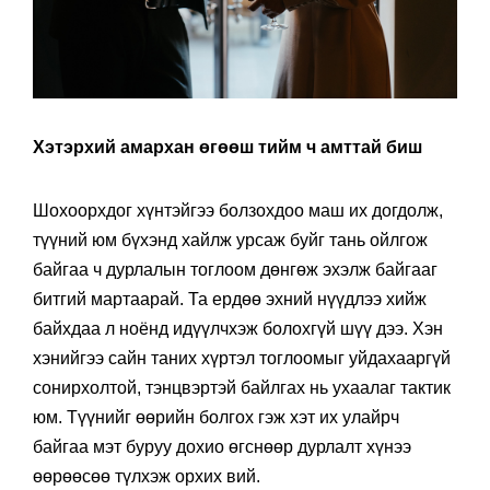
Хэтэрхий амархан өгөөш тийм ч амттай биш
Шохоорхдог хүнтэйгээ болзохдоо маш их догдолж,
түүний юм бүхэнд хайлж урсаж буйг тань ойлгож
байгаа ч дурлалын тоглоом дөнгөж эхэлж байгааг
битгий мартаарай. Та ердөө эхний нүүдлээ хийж
байхдаа л ноёнд идүүлчхэж болохгүй шүү дээ. Хэн
хэнийгээ сайн таних хүртэл тоглоомыг уйдахааргүй
сонирхолтой, тэнцвэртэй байлгах нь ухаалаг тактик
юм. Түүнийг өөрийн болгох гэж хэт их улайрч
байгаа мэт буруу дохио өгснөөр дурлалт хүнээ
өөрөөсөө түлхэж орхих вий.