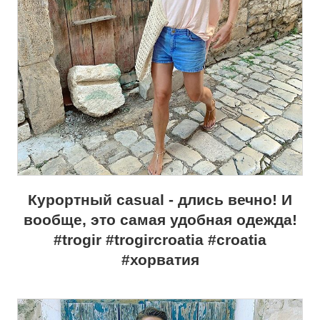
Курортный casual - длись вечно! И
вообще, это самая удобная одежда!
#trogir #trogircroatia #croatia
#хорватия