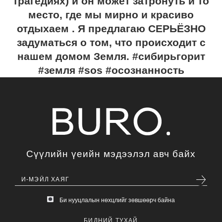
трагедиях) и он может затронуть и то
место, где мы мирно и красиво
отдыхаем . Я предлагаю СЕРЬЁЗНО
задуматься о том, что происходит с
нашем домом Земля. #сибирьгорит
#земля #sos #осознанность
Сүүлийн үеийн мэдээлэл авч байх
Би нууцлалын нөхцлийг зөвшөөрч байна
БИДНИЙ ТУХАЙ