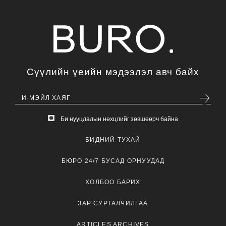
Сүүлийн үеийн мэдээлэл авч байх
Би нууцлалын нөхцлийг зөвшөөрч байна
БИДНИЙ ТУХАЙ
БЮРО 24/7 БУСАД ОРНУУДАД
ХОЛБОО БАРИХ
ЗАР СУРТАЛЧИЛГАА
ARTICLES ARCHIVES