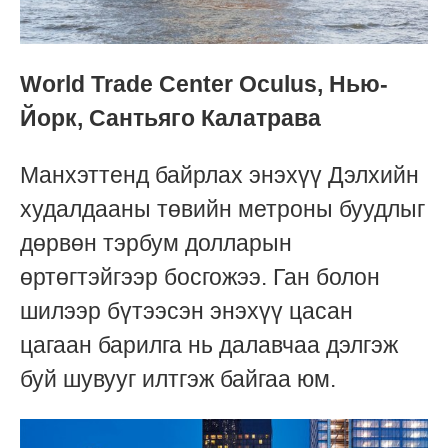
World Trade Center Oculus, Нью-
Йорк, Сантьяго Калатрава
Манхэттенд байрлах энэхүү Дэлхийн
худалдааны төвийн метроны буудлыг
дөрвөн тэрбум долларын
өртөгтэйгээр босгожээ. Ган болон
шилээр бүтээсэн энэхүү цасан
цагаан барилга нь далавчаа дэлгэж
буй шувууг илтгэж байгаа юм.