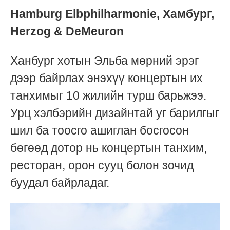
Hamburg Elbphilharmonie, Хамбург,
Herzog & DeMeuron
Ханбург хотын Эльба мөрний эрэг
дээр байрлах энэхүү концертын их
танхимыг 10 жилийн турш барьжээ.
Урц хэлбэрийн дизайнтай уг барилгыг
шил ба тоосго ашиглан босгосон
бөгөөд дотор нь концертын танхим,
ресторан, орон сууц болон зочид
буудал байрладаг.