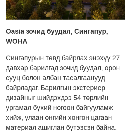
Oasia зочид буудал, Сингапур,
WOHA
Сингапурын төвд байрлах энэхүү 27
давхар барилгад зочид буудал, орон
сууц болон албан тасалгаанууд
байрладаг. Барилгын экстериер
дизайныг шийдэхдээ
54 төрлийн
ургамал бүхий ногоон байгууламж
хийж,
улаан өнгийн хөнгөн цагаан
материал ашиглан бүтээсэн байна.