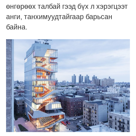
өнгөрөөх талбай гээд бүх л хэрэгцээт
анги, танхимуудтайгаар барьсан
байна.