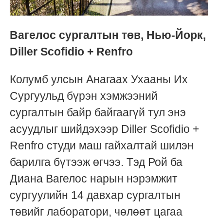
Вагелос сургалтын төв, Нью-Йорк,
Diller Scofidio + Renfro
Колумб улсын Анагаах Ухааны Их
Сургуульд бүрэн хэмжээний
сургалтын байр байгаагүй тул энэ
асуудлыг шийдэхээр Diller Scofidio +
Renfro студи маш гайхалтай шилэн
барилга бүтээж өгчээ. Тэд Рой ба
Диана Вагелос нарын нэрэмжит
сургуулийн 14 давхар сургалтын
төвийг лаборатори, чөлөөт цагаа