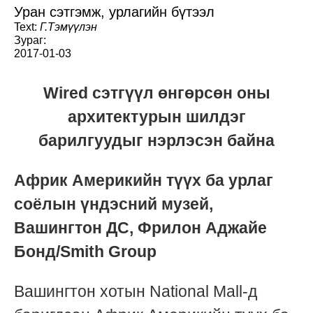
Уран сэтгэмж, урлагийн бүтээл
Text:
Г.Тэмүүлэн
Зураг:
2017-01-03
Wired сэтгүүл өнгөрсөн оны
архитектурын шилдэг
барилгуудыг нэрлэсэн байна
Африк Америкийн түүх ба урлаг
соёлын үндэсний музей,
Вашингтон ДС, Фрилон Аджайе
Бонд/Smith Group
Вашингтон хотын National Mall-д