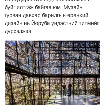
буйг илтгэж байгаа юм. Музейн
гурван давхар барилгын ерөнхий
дизайн нь Йоруба үндэстний титмийг
дүрсэлжээ.