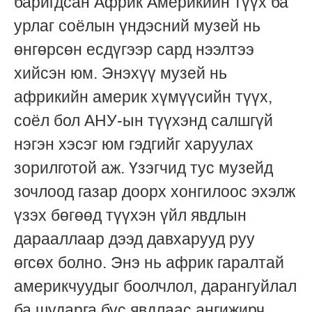
баригдсан Африк Америкийн түүх ба
урлаг соёлын үндэсний музей нь
өнгөрсөн есдүгээр сард нээлтээ
хийсэн юм. Энэхүү музей нь
африкийн америк хүмүүсийн түүх,
соёл бол АНУ-ын түүхэнд салшгүй
нэгэн хэсэг юм гэдгийг харуулах
зорилготой аж. Үзэгчид тус музейд
зочлоод газар доорх хонгилоос эхэлж
үзэх бөгөөд түүхэн үйл явдлын
дарааллаар дээд давхарууд руу
өгсөх болно. Энэ нь африк гаралтай
америкчуудыг боолчлол, дарангуйлал
ба шударга бус явдлаас ангижирч