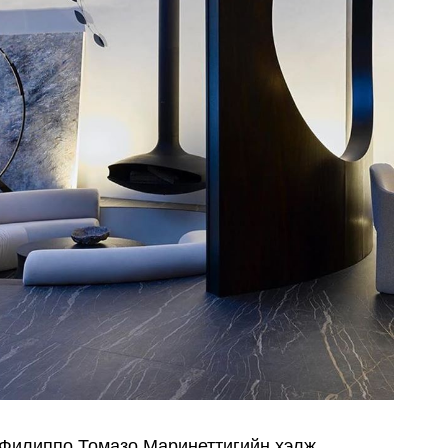
г Филиппо Томазо Маринеттигийн хэлж