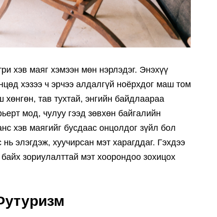
и хэв маяг хэмээн мөн нэрлэдэг. Энэхүү
нцөд хэзээ ч эрчээ алдалгүй ноёрхдог маш том
ш хөнгөн, тав тухтай, энгийн байдлаараа
ьерт мод, чулуу гээд зөвхөн байгалийн
нс хэв маягийг бусдаас онцолдог зүйл бол
 нь элэгдэж, хуучирсан мэт харагддаг. Гэхдээ
 байх зориулалттай мэт хоорондоо зохицох
Футуризм