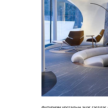
Футуризм урсгалын эцэг гэгддэ