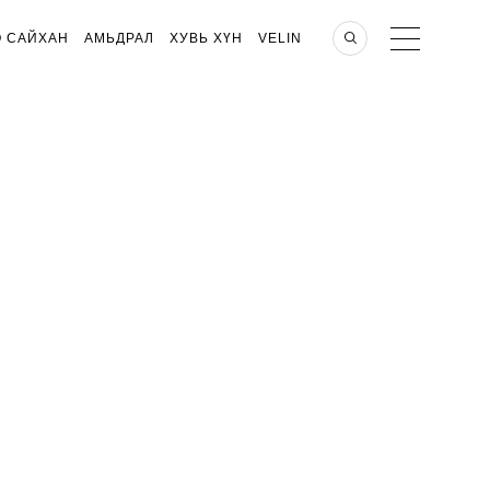
О САЙХАН
АМЬДРАЛ
ХУВЬ ХҮН
VELIN