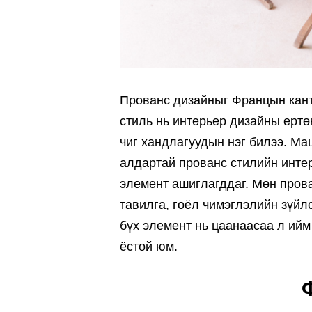
Прованс дизайныг Францын кантр
стиль нь интерьер дизайны ертө
чиг хандлагуудын нэг билээ. Ма
алдартай прованс стилийн интер
элемент ашиглагддаг. Мөн прова
тавилга, гоёл чимэглэлийн зүйлс
бүх элемент нь цаанаасаа л ийм
ёстой юм.