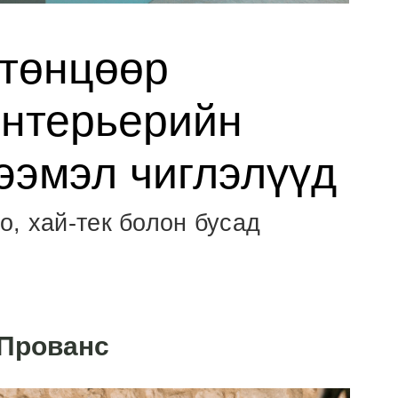
төнцөөр
Интерьерийн
гээмэл чиглэлүүд
о, хай-тек болон бусад
Прованс