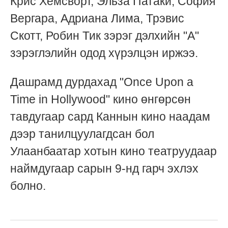
Крис Хемсворт, Эльза Патаки, София
Вергара, Адриана Лима, Трэвис
Скотт, Робин Тик зэрэг дэлхийн "A"
зэрэглэлийн одод хүрэлцэн иржээ.
Дашрамд дурдахад "Once Upon a
Time in Hollywood" кино өнгөрсөн
тавдугаар сард Каннын кино наадам
дээр танилцуулагдсан бол
Улаанбаатар хотын кино театруудаар
наймдугаар сарын 9-нд гарч эхлэх
болно.