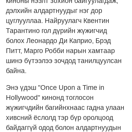
киноны нээлт зохион байгуулагдаж,
дэлхийн алдартнуудыг нэг дор
цуглууллаа. Найруулагч Квентин
Тарантино гол дүрийн жүжигчид
болох Леонардо Ди Каприо, Брэд
Питт, Марго Робби нарын хамтаар
шинэ бүтээлээ зочдод танилцуулсан
байна.
Энэ үдэш "Once Upon a Time in
Hollywood" кинонд тоглосон
жүжигчдийн багийнхнаас гадна улаан
хивсний ёслолд тэр бүр оролцоод
байдаггүй одод болон алдартнуудын