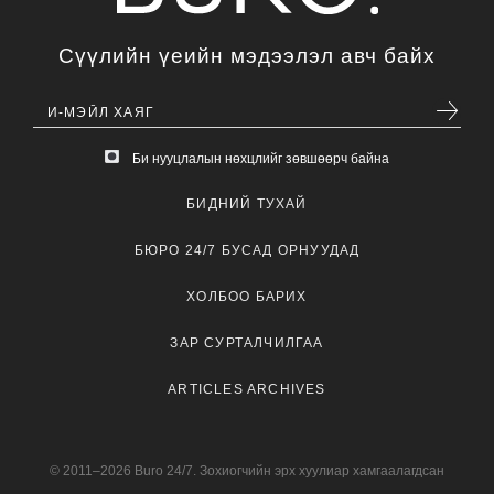
Сүүлийн үеийн мэдээлэл авч байх
Би нууцлалын нөхцлийг зөвшөөрч байна
БИДНИЙ ТУХАЙ
БЮРО 24/7 БУСАД ОРНУУДАД
ХОЛБОО БАРИХ
ЗАР СУРТАЛЧИЛГАА
ARTICLES ARCHIVES
© 2011–2026 Buro 24/7. Зохиогчийн эрх хуулиар хамгаалагдсан