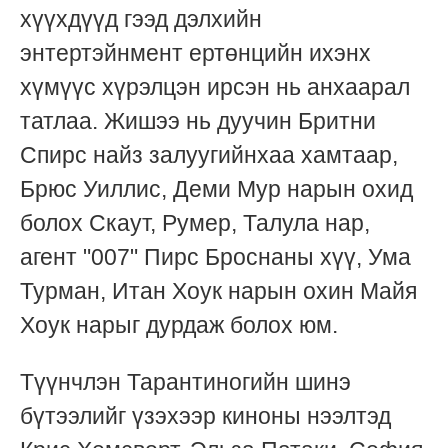
хүүхдүүд гээд дэлхийн
энтертэйнмент ертөнцийн ихэнх
хүмүүс хүрэлцэн ирсэн нь анхаарал
татлаа. Жишээ нь дуучин Бритни
Спирс найз залуугийнхаа хамтаар,
Брюс Уиллис, Деми Мур нарын охид
болох Скаут, Румер, Талула нар,
агент "007" Пирс Броснаны хүү, Ума
Турман, Итан Хоук нарын охин Майя
Хоук нарыг дурдаж болох юм.
Түүнчлэн Тарантиногийн шинэ
бүтээлийг үзэхээр киноны нээлтэд