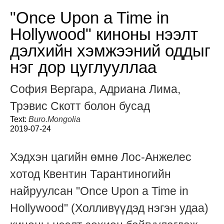
"Once Upon a Time in
Hollywood" киноны нээлт
дэлхийн хэмжээний оддыг
нэг дор цуглууллаа
София Вергара, Адриана Лима,
Трэвис Скотт болон бусад
Text:
Buro.Mongolia
2019-07-24
Хэдхэн цагийн өмнө Лос-Анжелес
хотод Квентин Тарантиногийн
найруулсан "Once Upon a Time in
Hollywood" (Холливүүдэд нэгэн удаа)