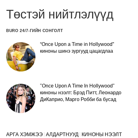
Төстэй нийтлэлүүд
BURO 24/7-ГИЙН СОНГОЛТ
“Once Upon a Time in Hollywood”
киноны шинэ зургууд цацагдлаа
"Once Upon A Time In Hollywood"
киноны нээлт: Брэд Питт, Леонардо
ДиКаприо, Марго Робби ба бусад
АРГА ХЭМЖЭЭ
АЛДАРТНУУД
КИНОНЫ НЭЭЛТ