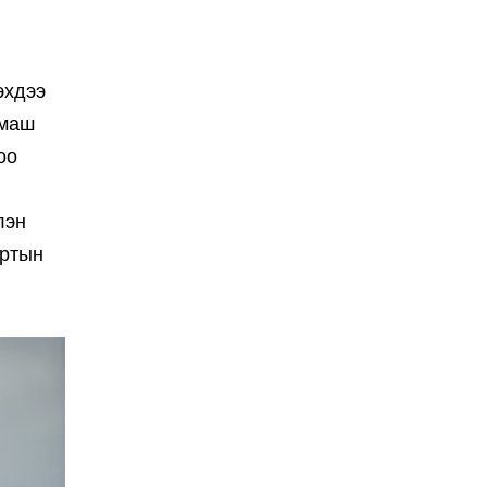
эхдээ
 маш
оо
лэн
ортын