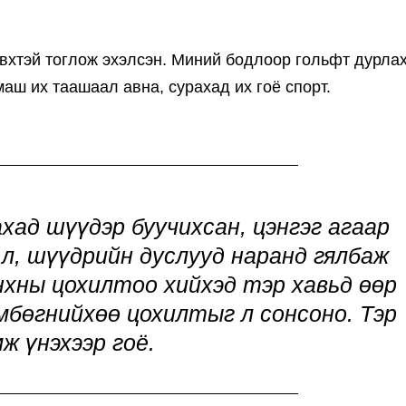
эвхтэй тоглож эхэлсэн. Миний бодлоор гольфт дурла
аш их таашаал авна, сурахад их гоё спорт.
хад шүүдэр буучихсан, цэнгэг агаар
 л, шүүдрийн дуслууд наранд гялбаж
нхны цохилтоо хийхэд тэр хавьд өөр
өмбөгнийхөө цохилтыг л сонсоно. Тэр
ж үнэхээр гоё.