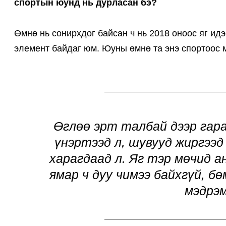
спортын юунд нь дурласан бэ?
Өмнө нь сонирхдог байсан ч нь 2018 оноос яг ид
элемент байдаг юм. Юуны өмнө та энэ спортоос м
Өглөө эрт талбай дээр гара
үнэртээд л, шувууд жиргээд
харагдаад л. Яг тэр мөчид а
ямар ч дуу чимээ байхгүй, б
мэдрэм