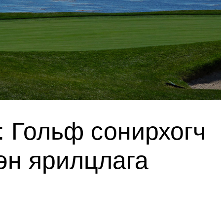
л: Гольф сонирхогч
эн ярилцлага