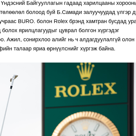
л Үндэсний Байгууллагын гадаад харилцааны хороон
 төлөөлөл болоод буй Б.Самади залуучуудад үлгэр 
 учраас BURO. болон Rolex брэнд хамтран бусдад ур
ц болох ярилцлагуудыг цуврал болгон хүргэдэг
о. Ажил, сонирхлоо алийг нь ч алдагдуулалгүй олон
фийн талаар яриа өрнүүлснийг хүргэж байна.