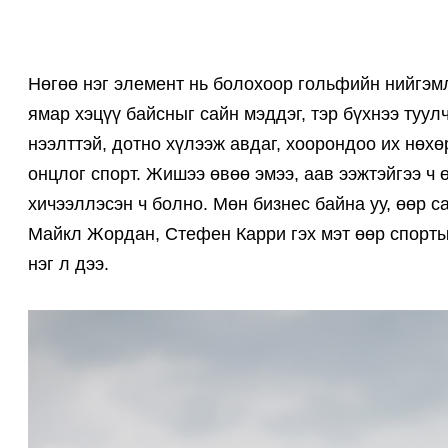
Нөгөө нэг элемент нь болохоор гольфийн нийгэмл
ямар хэцүү байсныг сайн мэддэг, тэр бүхнээ туу
нээлттэй, дотно хүлээж авдаг, хоорондоо их нөхө
онцлог спорт. Жишээ өвөө эмээ, аав ээжтэйгээ ч
хичээллэсэн ч болно. Мөн бизнес байна уу, өөр са
Майкл Жордан, Стефен Карри гэх мэт өөр спорты
нэг л дээ.