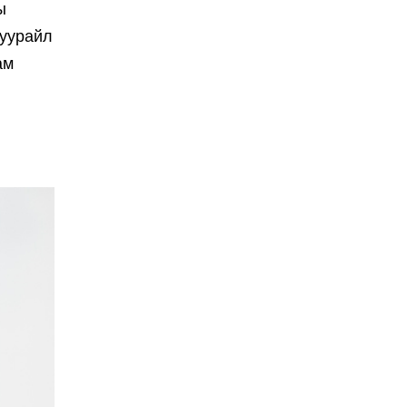
ы
дуурайл
ам