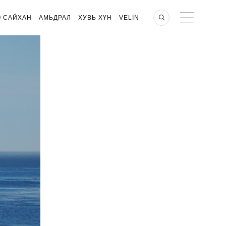
О САЙХАН
АМЬДРАЛ
ХУВЬ ХҮН
VELIN