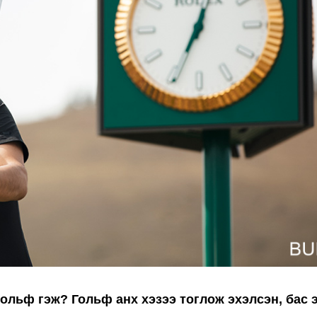
ольф гэж? Гольф анх хэзээ тоглож эхэлсэн, бас 