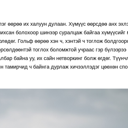
эг өөрөө их халуун дулаан. Хүмүүс өөрсдөө анх эхл
лчихсан болохоор шинээр суралцаж байгаа хүмүүсийг
рлөдөг. Гольф өөрөө хэн ч, хэнтэй ч тоглож болдгоор
 өрсөлдөөнтэй тоглох боломжтой учраас гэр бүлээрээ
лбар байна уу, их сайн нетворкинг болж өгдөг. Түүнч
н тамирчид ч байнга дурлаж хичээллэдэг цөөхөн сп