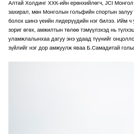
Алтай Холдинг ХХК-ийн ерөнхийлөгч, JCI Монго
захирал, мөн Монголын гольфийн спортын залуу
болох шинэ үеийн лидерүүдийн нэг билээ. Ийм ч
зориг өгөх, амжилтын төлөө тэмүүлэхэд нь түлхэ
уламжлалынхаа дагуу энэ удаад түүнийг онцолло
зүйлийг нэг дор амжуулж яваа Б.Самадитай голь