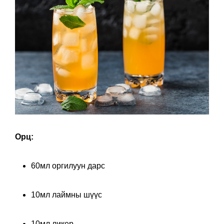
Орц:
60мл оргилуун дарс
10мл лаймны шүүс
10мл ликер