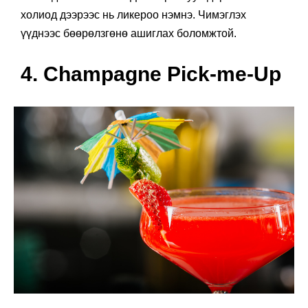
холиод дээрээс нь ликероо нэмнэ. Чимэглэх
үүднээс бөөрөлзгөнө ашиглах боломжтой.
4. Champagne Pick-me-Up