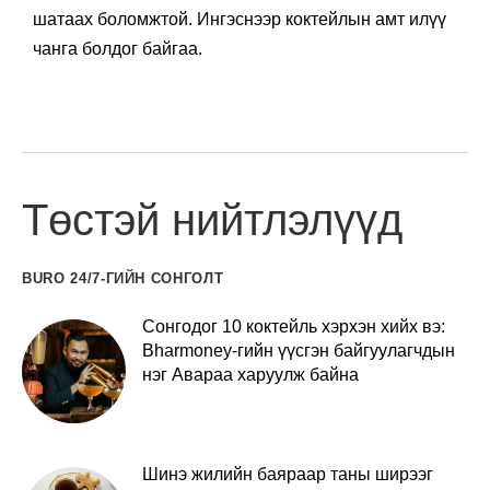
шатаах боломжтой. Ингэснээр коктейлын амт илүү
чанга болдог байгаа.
Төстэй нийтлэлүүд
BURO 24/7-ГИЙН СОНГОЛТ
Сонгодог 10 коктейль хэрхэн хийх вэ:
Bharmoney-гийн үүсгэн байгуулагчдын
нэг Авараа харуулж байна
Шинэ жилийн баяраар таны ширээг