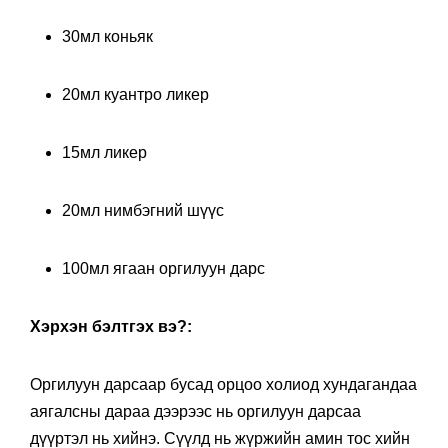
30мл коньяк
20мл куантро ликер
15мл ликер
20мл нимбэгний шүүс
100мл ягаан оргилуун дарс
Хэрхэн бэлтгэх вэ?:
Оргилуун дарсаар бусад орцоо холиод хундагандаа
аягалсны дараа дээрээс нь оргилуун дарсаа
дүүртэл нь хийнэ. Сүүлд нь жүржийн амин тос хийн