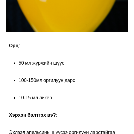
Орц:
50 мл жүржийн шүүс
100-150мл оргилуун дарс
10-15 мл ликер
Хэрхэн бэлтгэх вэ?:
Эхлээд апельсины шүүсээ оргилуун дарстайгаа