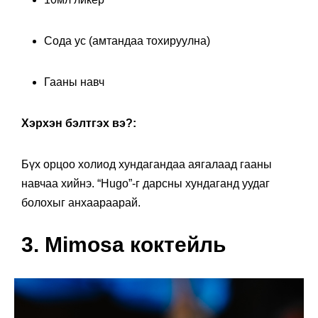
Сода ус (амтандаа тохируулна)
Гааны навч
Хэрхэн бэлтгэх вэ?:
Бүх орцоо холиод хундагандаа аягалаад гааны
навчаа хийнэ. “Hugo”-г дарсны хундаганд уудаг
болохыг анхаараарай.
3. Mimosa коктейль