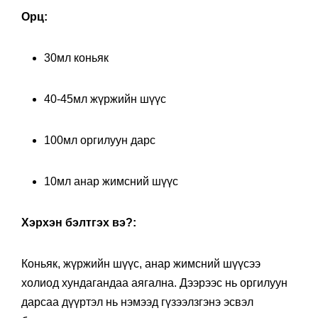
Орц:
30мл коньяк
40-45мл жүржийн шүүс
100мл оргилуун дарс
10мл анар жимсний шүүс
Хэрхэн бэлтгэх вэ?:
Коньяк, жүржийн шүүс, анар жимсний шүүсээ
холиод хундагандаа аягална. Дээрээс нь оргилуун
дарсаа дүүртэл нь нэмээд гүзээлзгэнэ эсвэл