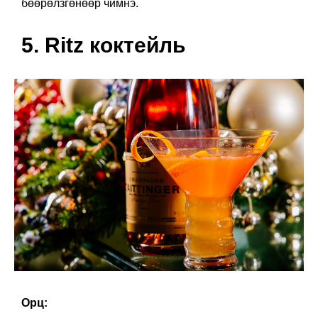
бөөрөлзгөнөөр чимнэ.
5. Ritz коктейль
Орц: