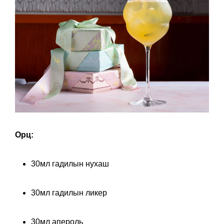
Орц:
30мл гадилын нухаш
30мл гадилын ликер
30мл апероль