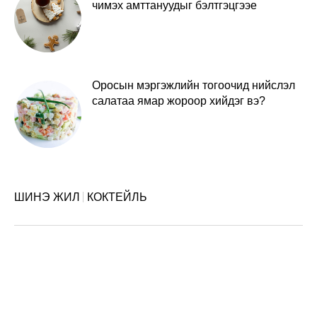
чимэх амттануудыг бэлтгэцгээе
Оросын мэргэжлийн тогоочид нийслэл
салатаа ямар жороор хийдэг вэ?
ШИНЭ ЖИЛ
КОКТЕЙЛЬ