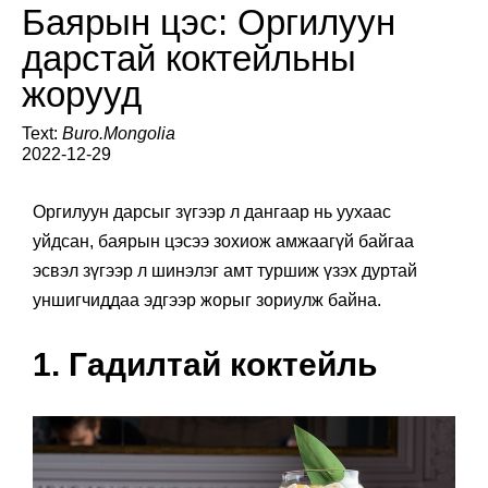
Баярын цэс: Оргилуун
дарстай коктейльны
жорууд
Text:
Buro.Mongolia
2022-12-29
Оргилуун дарсыг зүгээр л дангаар нь уухаас
уйдсан, баярын цэсээ зохиож амжаагүй байгаа
эсвэл зүгээр л шинэлэг амт туршиж үзэх дуртай
уншигчиддаа эдгээр жорыг зориулж байна.
1. Гадилтай коктейль