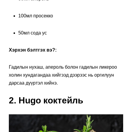
100мл просекко
50мл сода ус
Хэрхэн бэлтгэх вэ?:
Гадилын нухаш, апероль болон гадилын ликероо
холин хундагандаа хийгээд дээрээс нь оргилуун
дарсаа дүүртэл хийнэ.
2. Hugo коктейль