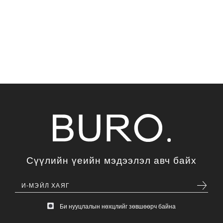
Сүүлийн үеийн мэдээлэл авч байх
Би нууцлалын нөхцлийг зөвшөөрч байна