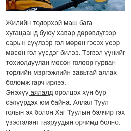
Жилийн тодорхой маш бага
хугацаанд буюу хавар дөрөвдүгээр
сарын сүүлээр гол мөрөн гэсэх үеэр
мөсөн гол үүсдэг билээ. Тэгвэл үүнийг
тохиолдуулан мөсөн голоор гурван
төрлийн мэргэжлийн завьтай аялах
боломж гарч ирлээ.
Энэхүү
аялалд
оролцох хүн бүр
сэлүүрдэх юм байна. Аялал Туул
голын эх болон Хаг Туулын бэлчир гэх
үзэсгэлэнт газруудын орчимд болно.