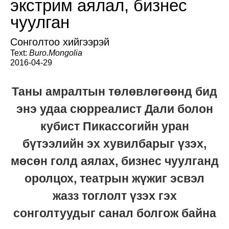
экстрим аялал, бизнес
чуулган
Сонголтоо хийгээрэй
Text:
Buro.Mongolia
2016-04-29
Таны амралтын төлөвлөгөөнд бид
энэ удаа сюрреалист Дали болон
кубист Пикассогийн уран
бүтээлийн эх хувилбарыг үзэх,
мөсөн голд аялах, бизнес чуулганд
оролцох, театрын жүжиг эсвэл
жазз тоглолт үзэх гэх
сонголтуудыг санал болгож байна