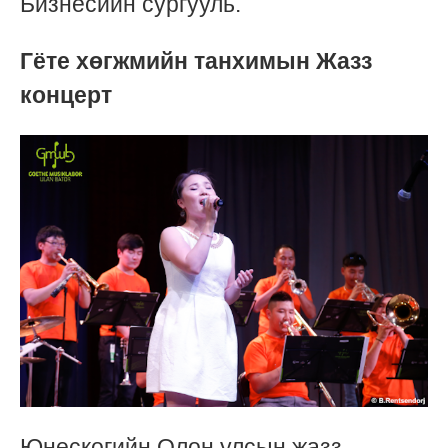
Бизнесийн сургууль.
Гёте хөгжмийн танхимын Жазз
концерт
Юнескогийн Олон улсын жазз