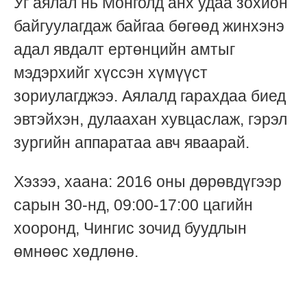
Уг аялал нь Монголд анх удаа зохион
байгуулагдаж байгаа бөгөөд жинхэнэ
адал явдалт ертөнцийн амтыг
мэдэрхийг хүссэн хүмүүст
зориулагджээ. Аялалд гарахдаа биед
эвтэйхэн, дулаахан хувцаслаж, гэрэл
зургийн аппаратаа авч яваарай.
Хэзээ, хаана: 2016 оны дөрөвдүгээр
сарын 30-нд, 09:00-17:00 цагийн
хооронд, Чингис зочид буудлын
өмнөөс хөдлөнө.