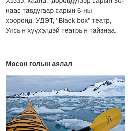
Хэзээ, хаана: дөрөвдүгээр сарын 30-
наас тавдугаар сарын 6-ны
хооронд, УДЭТ, "Black box" театр,
Улсын хүүхэлдэй театрын тайзнаа.
Мөсөн голын аялал