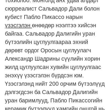
тохиолоо. Монголд анх удаа алдарт
сюрреалист Сальвадор Дали болон
кубист Пабло Пикассо нарын
үзэсгэлэн
өнөөдөр нээлтээ хийсэн
байгаа. Сальвадор Далигийн уран
бүтээлийн цуглуулгаараа эхний
дөрөвт ордог Оросын цуглуулагч
Александр Шадрины сүүлийн хорин
жилд цуглуулсан хувийн цуглуулгаас
энэхүү үзэсгэлэн бүрдсэн юм.
Үзэсгэлэнд нийт 200 орчим бүтээлүүд
дэлгэгдсэн ба Сальвадор Далигийн
уран баримлууд, Пабло Пикассогийн
керамик бүтээлүүд хамгийн онцгой нь