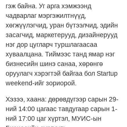
гэж байна. Уг арга хэмжээнд
чадварлаг мэргэжилтнүүд,
хөгжүүлэгчид, уран бүтээлчид, эдийн
засагчид, маркетерууд, дизайнерууд
нэг дор цугларч туршлагаасаа
хуваалцана. Тиймээс танд ямар нэг
бизнесийн шинэ санаа, хөрөнгө
оруулагч хэрэгтэй байгаа бол Startup
weekend-ийг зориорой.
Хэзээ, хаана: дөрөвдүгээр сарын 29-
ний 14:00 цагаас тавдугаар сарын 1-
ний 17:00 цаг хүртэл, МУИС-ын