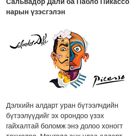
Сальвадор Дали ба Пабло Пикассо
нарын үзэсгэлэн
Дэлхийн алдарт уран бүтээлчдийн
бүтээлүүдийг эх орондоо үзэх
гайхалтай боломж энэ долоо хоногт