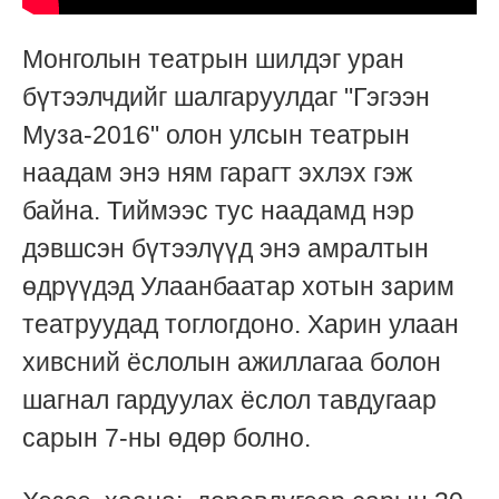
Монголын театрын шилдэг уран
бүтээлчдийг шалгаруулдаг "Гэгээн
Муза-2016" олон улсын театрын
наадам энэ ням гарагт эхлэх гэж
байна. Тиймээс тус наадамд нэр
дэвшсэн бүтээлүүд энэ амралтын
өдрүүдэд Улаанбаатар хотын зарим
театруудад тоглогдоно. Харин улаан
хивсний ёслолын ажиллагаа болон
шагнал гардуулах ёслол тавдугаар
сарын 7-ны өдөр болно.