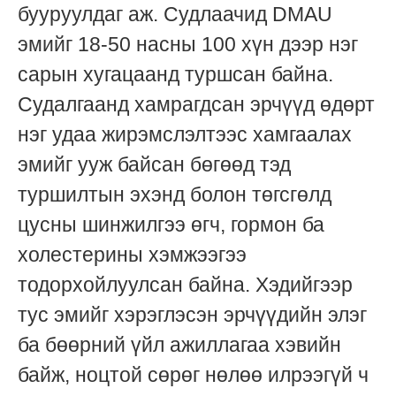
бууруулдаг аж. Судлаачид DMAU
эмийг 18-50 насны 100 хүн дээр нэг
сарын хугацаанд туршсан байна.
Судалгаанд хамрагдсан эрчүүд өдөрт
нэг удаа жирэмслэлтээс хамгаалах
эмийг ууж байсан бөгөөд тэд
туршилтын эхэнд болон төгсгөлд
цусны шинжилгээ өгч, гормон ба
холестерины хэмжээгээ
тодорхойлуулсан байна. Хэдийгээр
тус эмийг хэрэглэсэн эрчүүдийн элэг
ба бөөрний үйл ажиллагаа хэвийн
байж, ноцтой сөрөг нөлөө илрээгүй ч