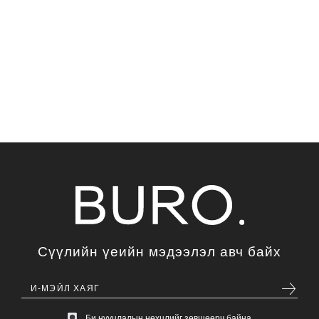
Сүүлийн үеийн мэдээлэл авч байх
Би нууцлалын нөхцлийг зөвшөөрч байна