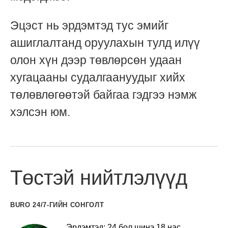
Эцэст нь эрдэмтэд тус эмийг
ашиглалтанд оруулахын тулд илүү
олон хүн дээр төвлөрсөн удаан
хугацааны судалгаануудыг хийх
төлөвлөгөөтэй байгаа гэдгээ нэмж
хэлсэн юм.
Төстэй нийтлэлүүд
BURO 24/7-ГИЙН СОНГОЛТ
Эрдэмтэд: 24 бол шинэ 18 нас