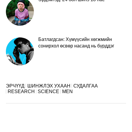
Батлагдсан: Хүмүүсийн хөгжмийн
сонирхол өсвөр насанд нь бүрддэг
ЭРЧҮҮД
ШИНЖЛЭХ УХААН
СУДАЛГАА
RESEARCH
SCIENCE
MEN