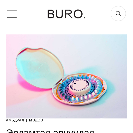
АМЬДРАЛ
|
МЭДЭЭ
Эрдэмтэд эрчүүдэд