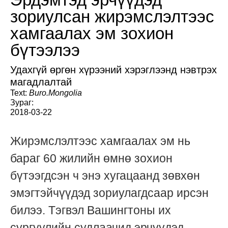
зориулсан жирэмслэлтээс
хамгаалах эм зохион
бүтээлээ
Удахгүй өргөн хүрээний хэрэглээнд нэвтрэх
магадлалтай
Text:
Buro.Mongolia
Зураг:
2018-03-22
Жирэмслэлтээс хамгаалах эм нь
бараг 60 жилийн өмнө зохион
бүтээгдсэн ч энэ хугацаанд зөвхөн
эмэгтэйчүүдэд зориулагдсаар ирсэн
билээ. Тэгвэл Вашингтоны их
сургуулийн судлаачид эрчүүдэд