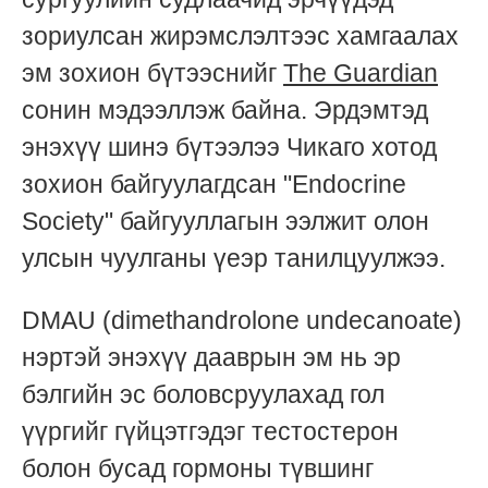
зориулсан жирэмслэлтээс хамгаалах
эм зохион бүтээснийг
The Guardian
сонин мэдээллэж байна. Эрдэмтэд
энэхүү шинэ бүтээлээ Чикаго хотод
зохион байгуулагдсан "Endocrine
Society" байгууллагын ээлжит олон
улсын чуулганы үеэр танилцуулжээ.
DMAU (dimethandrolone undecanoate)
нэртэй энэхүү дааврын эм нь эр
бэлгийн эс боловсруулахад гол
үүргийг гүйцэтгэдэг тестостерон
болон бусад гормоны түвшинг