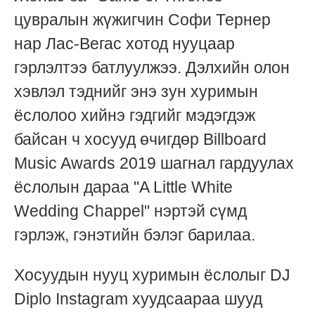
цувралын жүжигчин Софи Тернер
нар Лас-Вегас хотод нууцаар
гэрлэлтээ батлуулжээ. Дэлхийн олон
хэвлэл тэднийг энэ зун хуримын
ёслолоо хийнэ гэдгийг мэдэгдэж
байсан ч хосууд өчигдөр Billboard
Music Awards 2019 шагнал гардуулах
ёслолын дараа "A Little White
Wedding Chappel" нэртэй сүмд
гэрлэж, гэнэтийн бэлэг барилаа.
Хосуудын нууц хуримын ёслолыг DJ
Diplo Instagram хуудсаараа шууд