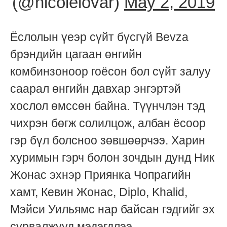
(@nicolelovar)
May 2, 2019
Ёслолын үеэр сүйт бүсгүй Bevza
брэндийн цагаан өнгийн
комбинзоноор гоёсон бол сүйт залуу
саарал өнгийн давхар энгэртэй
хослол өмссөн байна. Түүнчлэн тэд
чихрэн бөгж солилцож, албан ёсоор
гэр бүл болсноо зөвшөөрчээ. Харин
хуримын гэрч болон зочдын дунд Ник
Жонас эхнэр Приянка Чопрагийн
хамт, Кевин Жонас, Diplo, Khalid,
Мэйси Уильямс нар байсан гэдгийг эх
сурвалжууд мэдэгдлээ.