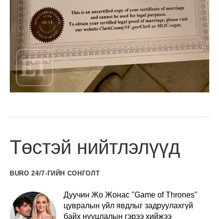
Төстэй нийтлэлүүд
BURO 24/7-ГИЙН СОНГОЛТ
Дуучин Жо Жонас "Game of Thrones"
цувралын үйл явдлыг задруулахгүй
байх нууцлалын гэрээ хийжээ