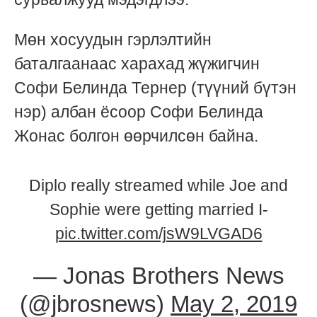
Мөн хосуудын гэрлэлтийн
баталгаанаас харахад жүжигчин
Софи Белинда Тернер (түүний бүтэн
нэр) албан ёсоор Софи Белинда
Жонас болгон өөрчилсөн байна.
Diplo really streamed while Joe and
Sophie were getting married I-
pic.twitter.com/jsW9LVGAD6
— Jonas Brothers News
(@jbrosnews)
May 2, 2019