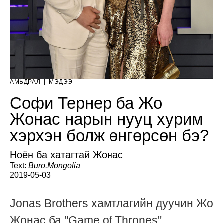
АМЬДРАЛ
|
МЭДЭЭ
Софи Тернер ба Жо
Жонас нарын нууц хурим
хэрхэн болж өнгөрсөн бэ?
Ноён ба хатагтай Жонас
Text:
Buro.Mongolia
2019-05-03
Jonas Brothers хамтлагийн дуучин Жо
Жонас ба "Game of Thrones"