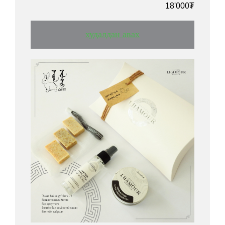
18'000₮
худалдан авах