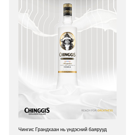
Чингис Грандхаан нь үндэсний баярууд