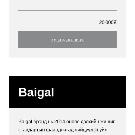
20'000₮
худалдан авах
Baigal
Baigal брэнд нь 2014 оноос дэлхийн жишиг
стандартын шаардлагад нийцүүлэн үйл