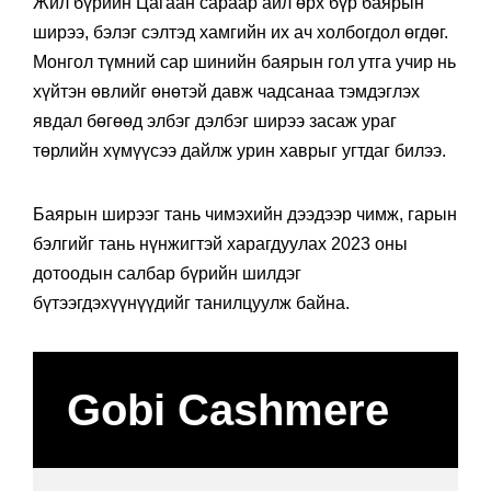
Жил бүрийн Цагаан сараар айл өрх бүр баярын
ширээ, бэлэг сэлтэд хамгийн их ач холбогдол өгдөг.
Монгол түмний сар шинийн баярын гол утга учир нь
хүйтэн өвлийг өнөтэй давж чадсанаа тэмдэглэх
явдал бөгөөд элбэг дэлбэг ширээ засаж ураг
төрлийн хүмүүсээ дайлж урин хаврыг угтдаг билээ.
Баярын ширээг тань чимэхийн дээдээр чимж, гарын
бэлгийг тань нүнжигтэй харагдуулах 2023 оны
дотоодын салбар бүрийн шилдэг
бүтээгдэхүүнүүдийг танилцуулж байна.
Gobi Cashmere