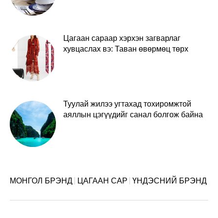
Цагаан сараар хэрхэн загварлаг
хувцаслах вэ: Таван өвөрмөц төрх
Туулай жилээ угтахад тохиромжтой
аяллын цэгүүдийг санал болгож байна
МОНГОЛ БРЭНД
ЦАГААН САР
ҮНДЭСНИЙ БРЭНД