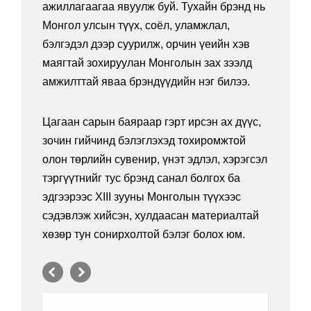
ажиллагаагаа явуулж буй. Тухайн брэнд нь
Монгол улсын түүх, соёл, уламжлал,
бэлгэдэл дээр суурилж, орчин үеийн хэв
маягтай зохируулан Монголын зах зээлд
амжилттай яваа брэндүүдийн нэг билээ.
Цагаан сарын баяраар гэрт ирсэн ах дүүс,
зочин гийчинд бэлэглэхэд тохиромжтой
олон төрлийн сувенир, үнэт эдлэл, хэрэгсэл
тэргүүтнийг тус брэнд санал болгох ба
эдгээрээс XIII зууны Монголын түүхээс
сэдэвлэж хийсэн, хулдаасан материалтай
хөзөр тун сонирхолтой бэлэг болох юм.