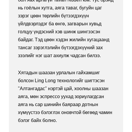
нь гоёлын хутга, аяга таваг, бугуйн цаг
зэрэг цөөн төрлийн бүтээгдэхүүн
үйлдвэрлэдэг ба өнгө, загварын хувьд
голцуу үндэсний хэв шинж шингээсэн
байдаг. Тэд цөөн хэдэн жилийн хугацаанд
тансаг зэрэглэлийн бүтээгдэхүүний зах
зээлийг нэг шат ахиулж чадсан билээ.
Хятадын шаазан урлалын гайхамшиг
болсон Ling Long технологийг шигтэсэн
"Алтангадас" нэртэй цай, хоолны шаазан
аяга, мөн эспрессо уухад зориулагдсан
аяга нь сар шинийн баяраар дотнын
хүмүүстээ бэлэглэх оновчтой бөгөөд чамин
бэлэг байх болно.