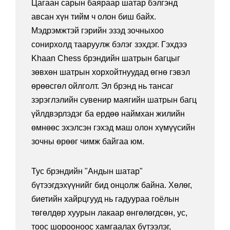
Цагаан сарын баяраар шатар бэлгэнд
авсан хүн тийм ч олон биш байх.
Мэдрэмжтэй гэрийн эзэд зочныхоо
сонирхолд тааруулж бэлэг зэхдэг. Гэхдээ
Khaan Chess брэндийн шатрын багцыг
зөвхөн шатрын хорхойтнуудад өгнө гэвэл
өрөөсгөл ойлголт. Эл брэнд нь тансаг
зэрэглэлийн сувенир маягийн шатрын багц
үйлдвэрлэдэг ба ердөө наймхан жилийн
өмнөөс эхэлсэн гэхэд маш олон хүмүүсийн
зочны өрөөг чимж байгаа юм.
Тус брэндийн "Андын шатар"
бүтээгдэхүүнийг бид онцолж байна. Хөлөг,
биетийн хайрцгууд нь гадуураа гоёлын
төгөлдөр хуурын лакаар өнгөлөгдсөн, ус,
тоос шорооноос хамгаалах бүтээлэг,