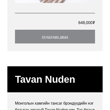
648,000₮
худалдан авах
Tavan Nuden
Монголын хамгийн тансаг брэндүүдийн нэг
бол яах аргагүй Tavan Nuden юм. Тус брэнд