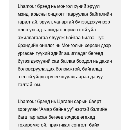
Lhamour брэнд нь монгол хүний эрүүл
мэнд, арьсны онцлогт тааруулан байгалийн
гаралтай, эрүүл, чанартай бүтээгдэхүүнээр
олон улсад танигдах зорилготой үйл
ажиллагаагаа явуулж байгаа билээ. Тус
брэндийн онцлог нь Монголын хөрсөн дээр
ургасан түүхий эдийг ашигладаг бөгөөд
бүтээгдэхүүний сав баглаа боодол нь дахин
боловсруулагдах боломжтой, байгальд
ээлтэй үйлдвэрлэл явуулдгаараа давуу
талтай юм.
Lhamour брэнд нь Цагаан сарын баярт
зориулан “Амар байна уу” нэртэй бэлгийн
багц гаргасан бөгөөд зочдод өгөхөд
тохиромжтой, практикал сонголт байх