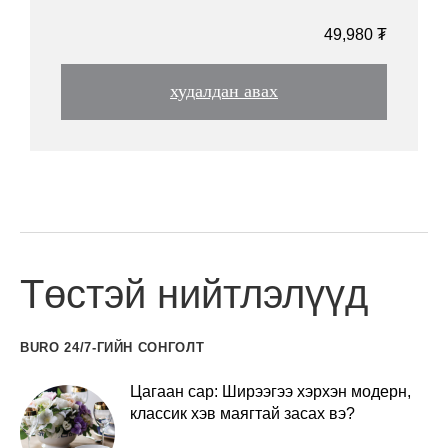
49,980 ₮
худалдан авах
Төстэй нийтлэлүүд
BURO 24/7-ГИЙН СОНГОЛТ
Цагаан сар: Ширээгээ хэрхэн модерн,
классик хэв маягтай засах вэ?