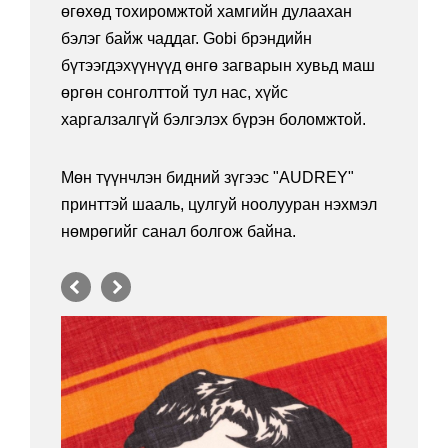
өгөхөд тохиромжтой хамгийн дулаахан
бэлэг байж чаддаг. Gobi брэндийн
бүтээгдэхүүнүүд өнгө загварын хувьд маш
өргөн сонголттой тул нас, хүйс
харгалзалгүй бэлгэлэх бүрэн боломжтой.
Мөн түүнчлэн бидний зүгээс "AUDREY"
принттэй шааль, цулгуй ноолууран нэхмэл
нөмрөгийг санал болгож байна.