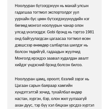
Ноолууран бүтээгдэхүүн нь манай улсын
гадагшаа тогтмол экспортолдог уул
уурхайн бус цөөн бүтээгдэхүүнүүдийн нэг
бөгөөд монгол ноолуурын чанар олон
улсад үнэлэгддэг. Gobi брэнд нь тэртээ 1981
онд байгуулагдсан цагаасаа тогтмол өсөн
дэвшсээр өнөөдөр салбартаа шилдэг нь
болсон төдийгүй, гадаадын жуулчид
Монголд ирэхдээ заавал худалдан авалт
хийдэг үндэсний брэнд болсон билээ.
Ноолууран цамц, ороолт, бээлий зэрэг нь
Цагаан сарын баяраар хамгийн
хүндэтгэлтэй зочид, тухайлбал өндөр
настан, хүргэн, бэр, олон жил уулзаагүй
ахан дүүс, тэр бүү хэл бяцхан үрсдээ хүртэл