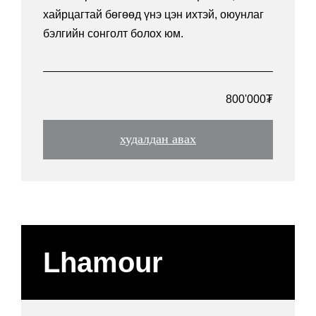
хайрцагтай бөгөөд үнэ цэн ихтэй, оюунлаг
бэлгийн сонголт болох юм.
800'000₮
худалдан авах
Lhamour