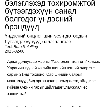
бэлэглэхэд тохиромжтой
бүтээгдэхүүн санал
болгодог үндэсний
брэндүүд
Үндэсний онцлог шингэсэн дотоодын
бүтээгдэхүүнүүд бэлэглэцгээе
Text:
Buro.Retelling
2023-02-06
Арвандолдугаар жарны “Үзэсгэлэнт Болгогч” хэмээх
Харагчин туулай жилийн шинийн нэгний өдөр энэ
сарын 21-нд тохионо. Сар шинийн баярыг
монголчууд бид өргөн дэлгэр тэмдэглэж, айлд ирсэн
гийчин бүрийн гарыг цайлгадаг уламжлал, ёс
заншилтай.