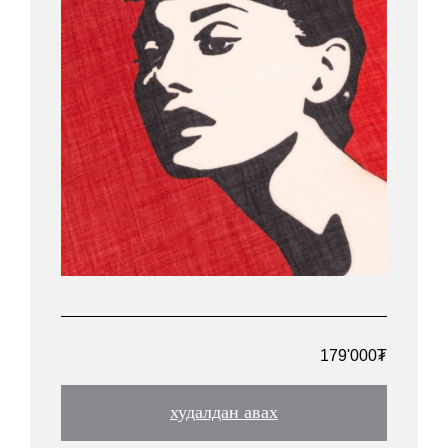
179'000₮
худалдан авах