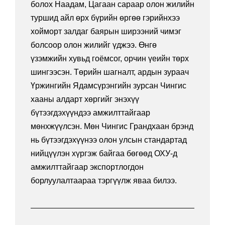
болох Наадам, Цагаан сараар олон жилийн
туршид айл өрх бүрийн өргөө гэрийнхээ
хойморт залдаг баярын ширээний чимэг
болсоор олон жилийг үджээ. Өнгө
үзэмжийн хувьд гоёмсог, орчин үеийн төрх
шингээсэн. Төрийн шагналт, ардын зураач
Үржингийн Ядамсүрэнгийн зурсан Чингис
хааны алдарт хөргийг энэхүү
бүтээгдэхүүндээ амжилттайгаар
мөнхжүүлсэн. Мөн Чингис Грандхаан брэнд
нь бүтээгдэхүүнээ олон улсын стандартад
нийцүүлэн хүргэж байгаа бөгөөд ОХУ-д
амжилттайгаар экспортлогдон
борлуулалтаараа тэргүүлж яваа билээ.