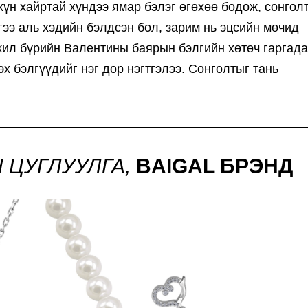
хүн хайртай хүндээ ямар бэлэг өгөхөө бодож, сонгол
гээ аль хэдийн бэлдсэн бол, зарим нь эцсийн мөчид
жил бүрийн Валентины баярын бэлгийн хөтөч гаргада
 бэлгүүдийг нэг дор нэгтгэлээ. Сонголтыг тань
 ЦУГЛУУЛГА,
BAIGAL БРЭНД