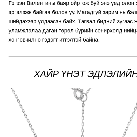
Гэгээн Валентины баяр ойртож буй энэ үед олон 
эргэлзэж байгаа болов уу. Магадгүй зарим нь бэл
шийдэхээр үлдээсэн байх. Тэгвэл бидний зүгээс 
уламжлалаа даган төрөл бүрийн сонирхолд нийцэх
хөнгөвчилнө гэдэгт итгэлтэй байна.
ХАЙР ҮНЭТ ЭДЛЭЛИЙН