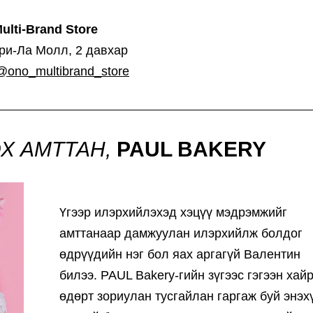
ulti-Brand Store
ри-Ла Молл, 2 давхар
@ono_multibrand_store
Х АМТТАН,
PAUL BAKERY
Үгээр илэрхийлэхэд хэцүү мэдрэмжийг
амттанаар дамжуулан илэрхийлж болдог
өдрүүдийн нэг бол яах аргагүй Валентин
билээ. PAUL Bakery-гийн зүгээс гэгээн хай
өдөрт зориулан тусгайлан гаргаж буй энэх