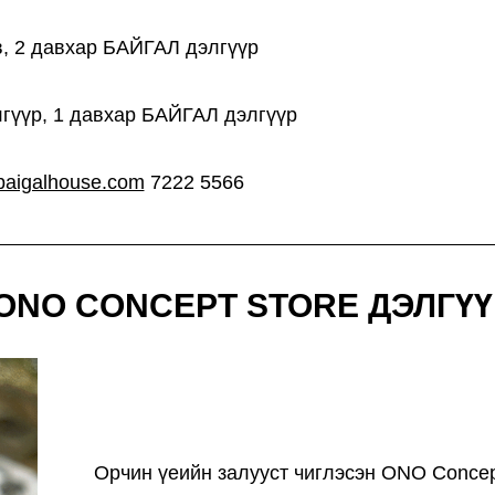
, 2 давхар БАЙГАЛ дэлгүүр
гүүр, 1 давхар БАЙГАЛ дэлгүүр
aigalhouse.com
7222 5566
ONO CONCEPT STORE ДЭЛГҮҮ
Орчин үеийн залууст чиглэсэн ONO Conce