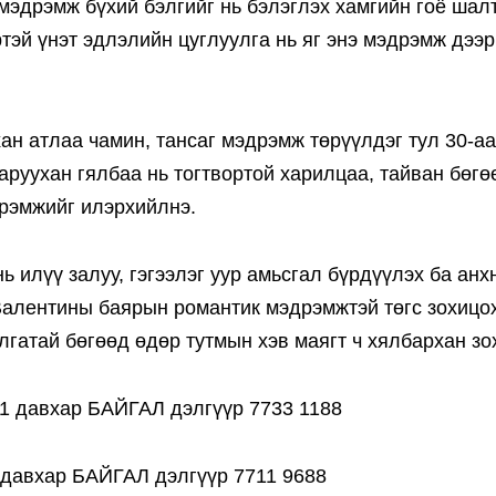
мэдрэмж бүхий бэлгийг нь бэлэглэх хамгийн гоё шал
эй үнэт эдлэлийн цуглуулга нь яг энэ мэдрэмж дээр
хан атлаа чамин, тансаг мэдрэмж төрүүлдэг тул 30-а
руухан гялбаа нь тогтвортой харилцаа, тайван бөгө
дрэмжийг илэрхийлнэ.
ь илүү залуу, гэгээлэг уур амьсгал бүрдүүлэх ба анх
Валентины баярын романтик мэдрэмжтэй төгс зохицо
улгатай бөгөөд өдөр тутмын хэв маягт ч хялбархан зо
1 давхар БАЙГАЛ дэлгүүр 7733 1188
 давхар БАЙГАЛ дэлгүүр 7711 9688