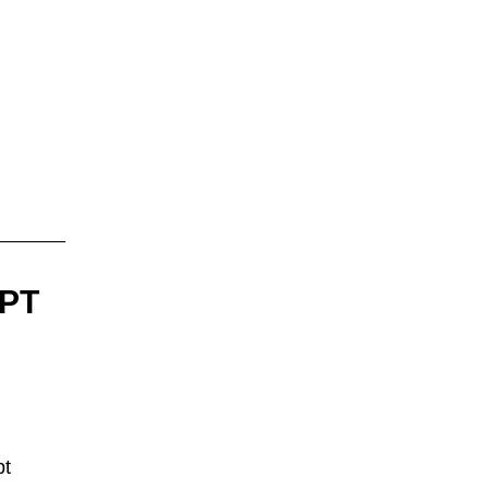
РТ
pt