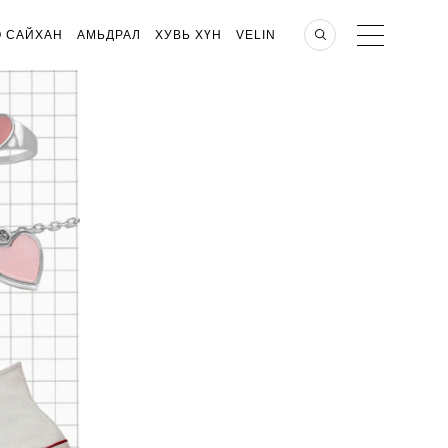
О САЙХАН
АМЬДРАЛ
ХУВЬ ХҮН
VELIN