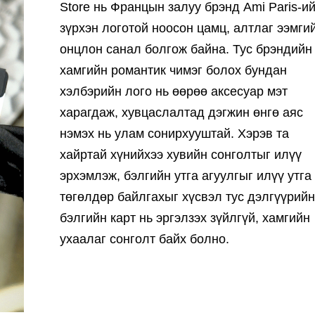
Store нь Францын залуу брэнд Ami Paris-и
зүрхэн логотой ноосон цамц, алтлаг ээмги
онцлон санал болгож байна. Тус брэндийн
хамгийн романтик чимэг болох бундан
хэлбэрийн лого нь өөрөө аксесуар мэт
харагдаж, хувцаслалтад дэгжин өнгө аяс
нэмэх нь улам сонирхууштай. Хэрэв та
хайртай хүнийхээ хувийн сонголтыг илүү
эрхэмлэж, бэлгийн утга агуулгыг илүү утга
төгөлдөр байлгахыг хүсвэл тус дэлгүүрийн
бэлгийн карт нь эргэлзэх зүйлгүй, хамгийн
ухаалаг сонголт байх болно.