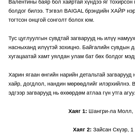
Валентины баяр бол хайртай хүндээ яг тохирсон 
болдог билээ. Тэгвэл BAIGAL брэндийн ХАЙР нэрт
тогтсон онцгой сонголт болох юм.
Тус цуглуулгын сувдтай загварууд нь илүү намуу
насныханд илүүтэй зохицно. Байгалийн сувдын да
хугацаатай хамт уялдан улам бат бөх болдог мэ
Харин ягаан өнгийн нарийн детальтай загварууд н
хайр, догдлол, нандин мөрөөдлийг илэрхийлнэ. 
эдгээр загварууд нь өхөөрдөм атлаа гүн утга агу
Хаяг 1:
Шангри-ла Молл, 
Хаяг 2:
Зайсан Скүэр, 1