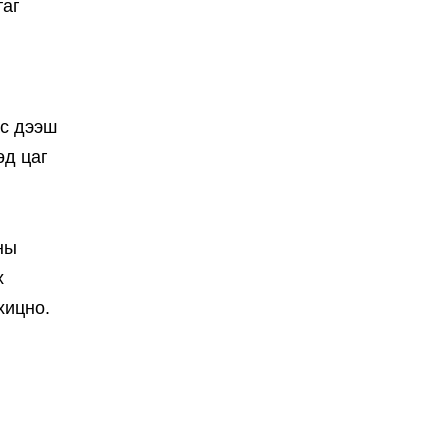
таг
ас дээш
өд цаг
ны
х
хицно.