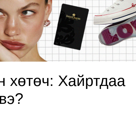
 хөтөч: Хайртдаа
 вэ?