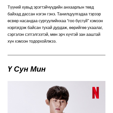
Түүний хувьд эрэгтэйчүүдийн анхаарлын төвд
байхад дассан нэгэн гэнэ. Танилцуулгадаа тэрээр
өсвөр насандаа сургуулийнхаа “гоо бүсгүй” хэмээн
нэрлэгдэж байсан тухай дурдаж, өөрийгөө ухаалаг,
сэргэлэн сэтгэлгээтэй, мөн эрч хүчтэй зан ааштай
хүн хэмээн тодорхойлжээ.
Ү Сун Мин