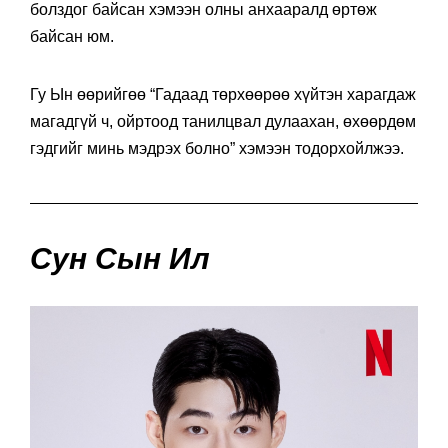
болздог байсан хэмээн олны анхааралд өртөж
байсан юм.
Гу Ын өөрийгөө “Гадаад төрхөөрөө хүйтэн харагдаж
магадгүй ч, ойртоод танилцвал дулаахан, өхөөрдөм
гэдгийг минь мэдрэх болно” хэмээн тодорхойлжээ.
Сун Сын Ил