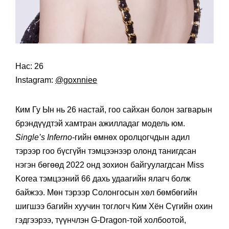
Нас: 26
Instagram:
@goxnniee
Ким Гу Ын нь 26 настай, гоо сайхан болон загварын
брэндүүдтэй хамтран ажилладаг модель юм.
Single’s Inferno
-гийн өмнөх оролцогчдын адил
тэрээр гоо бүсгүйн тэмцээнээр олонд танигдсан
нэгэн бөгөөд 2022 онд зохион байгуулагдсан Miss
Korea тэмцээний 66 дахь удаагийн ялагч болж
байжээ. Мөн тэрээр Солонгосын хөл бөмбөгийн
шигшээ багийн хуучин тоглогч Ким Хён Сүгийн охин
гэдгээрээ, түүнчлэн G‑Dragon-той холбоотой,