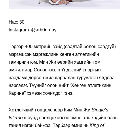
Нас: 30
Instagram:
@arb0r_day
Тэрээр 400 метрийн зайд (саадтай болон саадгүй)
мэргэшсэн мэргэжлийн хөнгөн атлетикийн
тамирчин юм. Мин Жи өөрийн хамгийн том
амжилтаар Солонгосын Үндэсний спортын
наадамд дөрвөн жил дараалан түрүүлсэн явдлаа
нэрлэдэг. Түүнийг олон нийт “Хөнгөн атлетикийн
Карина” хэмээн хочилдог гэнэ.
Хөтлөгчдийн онцолсноор Ким Мин Жи
Single’s
Inferno
шоунд оролцохоосоо өмнө аль хэдийн олны
танил нэгэн байжээ. Тэрбээр өмнө нь
King of