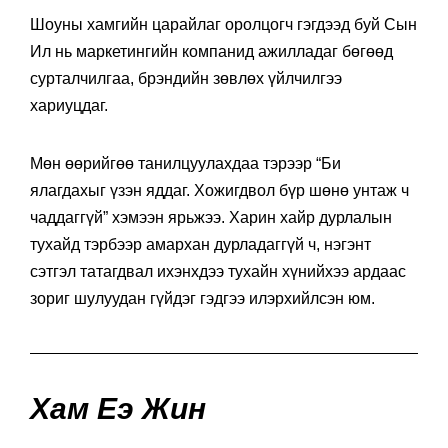
Шоуны хамгийн царайлаг оролцогч гэгдээд буй Сын
Ил нь маркетингийн компанид ажилладаг бөгөөд
сурталчилгаа, брэндийн зөвлөх үйлчилгээ
хариуцдаг.
Мөн өөрийгөө танилцуулахдаа тэрээр “Би
ялагдахыг үзэн яддаг. Хожигдвол бүр шөнө унтаж ч
чаддаггүй” хэмээн ярьжээ. Харин хайр дурлалын
тухайд тэрбээр амархан дурладаггүй ч, нэгэнт
сэтгэл татагдвал ихэнхдээ тухайн хүнийхээ ардаас
зориг шулуудан гүйдэг гэдгээ илэрхийлсэн юм.
Хам Еэ Жин