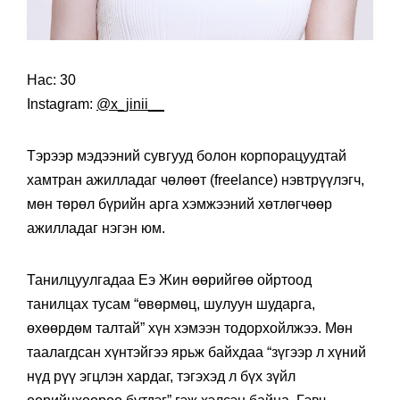
Нас: 30
Instagram:
@x_jinii__
Тэрээр мэдээний сувгууд болон корпорацуудтай
хамтран ажилладаг чөлөөт (freelance) нэвтрүүлэгч,
мөн төрөл бүрийн арга хэмжээний хөтлөгчөөр
ажилладаг нэгэн юм.
Танилцуулгадаа Еэ Жин өөрийгөө ойртоод
танилцах тусам “өвөрмөц, шулуун шударга,
өхөөрдөм талтай” хүн хэмээн тодорхойлжээ. Мөн
таалагдсан хүнтэйгээ ярьж байхдаа “зүгээр л хүний
нүд рүү эгцлэн хардаг, тэгэхэд л бүх зүйл