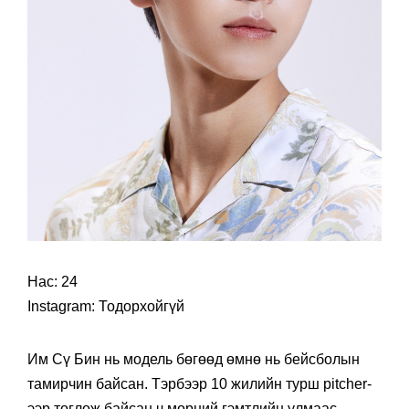
Нас: 24
Instagram: Тодорхойгүй
Им Сү Бин нь модель бөгөөд өмнө нь бейсболын
тамирчин байсан. Тэрбээр 10 жилийн турш pitcher-
ээр тоглож байсан ч мөрний гэмтлийн улмаас