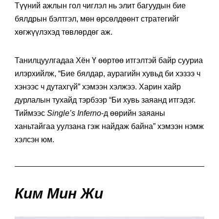
Түүний ажлын гол чиглэл нь элит багуудын бие
бялдрын бэлтгэл, мөн өрсөлдөөнт стратегийг
хөгжүүлэхэд төвлөрдөг аж.
Танилцуулгадаа Хён Ү өөртөө итгэлтэй байр сууриа
илэрхийлж, “Бие бялдар, аурагийн хувьд би хэзээ ч
хэнээс ч дутахгүй” хэмээн хэлжээ. Харин хайр
дурлалын тухайд тэрбээр “Би хувь заяанд итгэдэг.
Тиймээс
Single’s Inferno
-д өөрийн заяаны
ханьтайгаа уулзана гэж найдаж байна” хэмээн нэмж
хэлсэн юм.
Ким Мин Жи