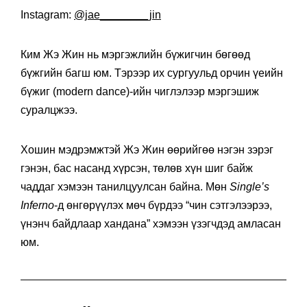
Instagram:
@jae________jin
Ким Жэ Жин нь мэргэжлийн бүжигчин бөгөөд
бүжгийн багш юм. Тэрээр их сургуульд орчин үеийн
бүжиг (modern dance)-ийн чиглэлээр мэргэшиж
суралцжээ.
Хошин мэдрэмжтэй Жэ Жин өөрийгөө нэгэн зэрэг
гэнэн, бас насанд хүрсэн, төлөв хүн шиг байж
чаддаг хэмээн танилцуулсан байна. Мөн
Single’s
Inferno
-д өнгөрүүлэх мөч бүрдээ “чин сэтгэлээрээ,
үнэнч байдлаар хандана” хэмээн үзэгчдэд амласан
юм.