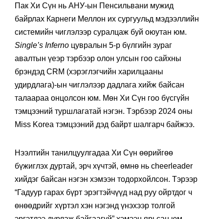
Пак Хи Сүн нь АНУ-ын Пенсильвани мужид
байрлах Карнеги Меллон их сургуульд мэдээллийн
системийн чиглэлээр суралцаж буй оюутан юм.
Single’s Inferno
цувралын 5-р бүлгийн зураг
авалтын үеэр тэрбээр олон улсын гоо сайхны
брэндэд CRM (хэрэглэгчийн харилцааны
удирдлага)-ын чиглэлээр дадлага хийж байсан
талаараа онцолсон юм. Мөн Хи Сүн гоо бүсгүйн
тэмцээний туршлагатай нэгэн. Тэрбээр 2024 оны
Miss Korea тэмцээний дэд байрт шалгарч байжээ.
Нээлтийн танилцуулгадаа Хи Сүн өөрийгөө
бүжиглэх дуртай, эрч хүчтэй, өмнө нь cheerleader
хийдэг байсан нэгэн хэмээн тодорхойлсон. Тэрээр
“Гадуур гарах бүрт эрэгтэйчүүд над руу ойртдог ч
өнөөдрийг хүртэл хэн нэгэнд үнэхээр толгой
эргэтлээ дурлаж байгаагүй” хэмээн ярьсан юм.