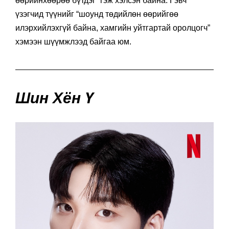
өөрийнхөөрөө бүтдэг” гэж хэлсэн байна. Гэвч
үзэгчид түүнийг “шоунд төдийлөн өөрийгөө
илэрхийлэхгүй байна, хамгийн уйтгартай оролцогч”
хэмээн шүүмжлээд байгаа юм.
Шин Хён Ү