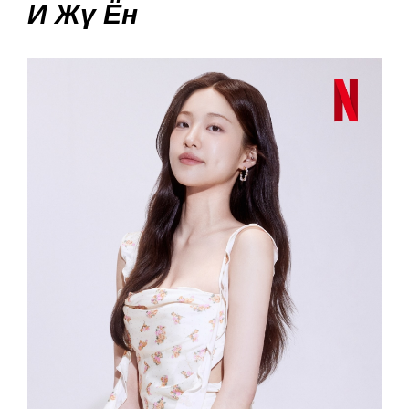
И Жү Ён