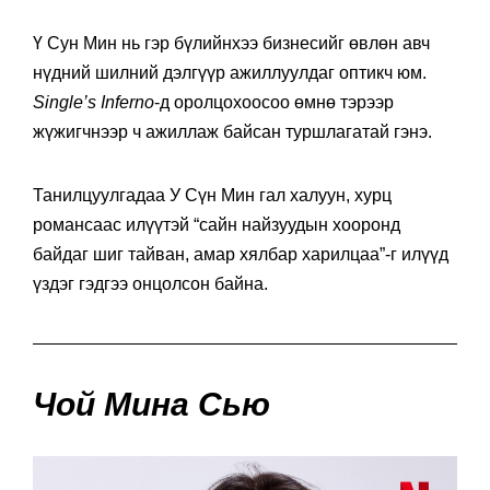
Ү Сун Мин нь гэр бүлийнхээ бизнесийг өвлөн авч
нүдний шилний дэлгүүр ажиллуулдаг оптикч юм.
Single’s Inferno
-д оролцохоосоо өмнө тэрээр
жүжигчнээр ч ажиллаж байсан туршлагатай гэнэ.
Танилцуулгадаа У Сүн Мин гал халуун, хурц
романсаас илүүтэй “сайн найзуудын хооронд
байдаг шиг тайван, амар хялбар харилцаа”-г илүүд
үздэг гэдгээ онцолсон байна.
Чой Мина Сью