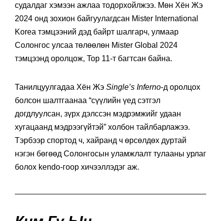
судалдаг хэмээн ажлаа тодорхойлжээ. Мөн Хён Жэ
2024 онд зохион байгуулагдсан Mister International
Korea тэмцээний дэд байрт шалгарч, улмаар
Солонгос улсаа төлөөлөн Mister Global 2024
тэмцээнд оролцож, Top 11-т багтсан байна.
Танилцуулгадаа Хён Жэ
Single’s Inferno
-д оролцох
болсон шалтгаанаа “сүүлийн үед сэтгэл
догдлуулсан, зүрх дэлссэн мэдрэмжийг удаан
хугацаанд мэдрээгүйтэй” холбон тайлбарлажээ.
Тэрбээр спортод ч, хайранд ч өрсөлдөх дуртай
нэгэн бөгөөд Солонгосын уламжлалт тулааны урлаг
болох kendo-гоор хичээллэдэг аж.