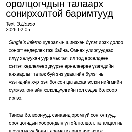
оролцогчдын талаарх
сонирхолтой баримтууд
Text:
Э.Цовоо
2026-02-05
Single’s Inferno
цувралын шинэхэн бүлэг ирэх долоо
хоногт өндөрлөх гэж байна. Өмнөх улирлуудаас
илүү халуухан уур амьсгал, ил тод өрсөлдөөн,
сэтгэл хөдлөлөөр дүүрэн өрнөлөөрөө үзэгчдийн
анхаарлыг татаж буй энэ удаагийн бүлэг нь
үзэгчдийн хүртээл болсон цагаасаа эхлэн нийгмийн
сүлжээ, онлайн хэлэлцүүлгийн гол сэдэв болсоор
ирлээ.
Тансаг болзоонууд, санаанд оромгүй сонголтууд,
оролцогчдын хоорондын үл ойлголцол, таталцал нь
шоунд илүү бодит, драматик өнгө аяс нэмж,