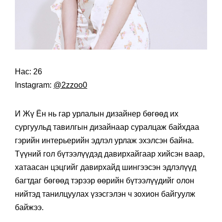
Нас: 26
Instagram:
@2zzoo0
И Жү Ён нь гар урлалын дизайнер бөгөөд их
сургуульд тавилгын дизайнаар суралцаж байхдаа
гэрийн интерьерийн эдлэл урлаж эхэлсэн байна.
Түүний гол бүтээлүүдэд давирхайгаар хийсэн ваар,
хатаасан цэцгийг давирхайд шингээсэн эдлэлүүд
багтдаг бөгөөд тэрээр өөрийн бүтээлүүдийг олон
нийтэд танилцуулах үзэсгэлэн ч зохион байгуулж
байжээ.