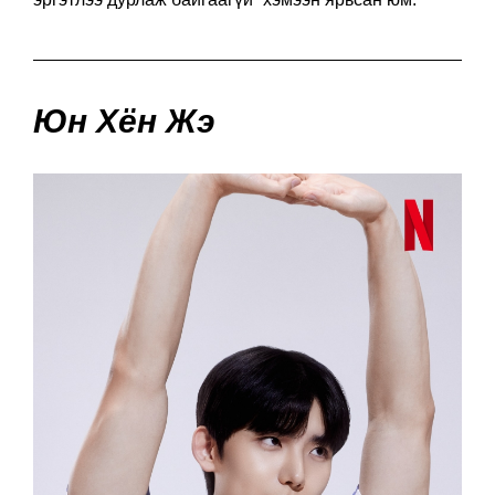
Юн Хён Жэ