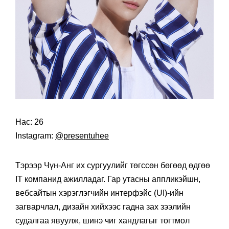
Нас: 26
Instagram:
@presentuhee
Тэрээр Чүн-Анг их сургуулийг төгссөн бөгөөд өдгөө
IT компанид ажилладаг. Гар утасны аппликэйшн,
вебсайтын хэрэглэгчийн интерфэйс (UI)-ийн
загварчлал, дизайн хийхээс гадна зах зээлийн
судалгаа явуулж, шинэ чиг хандлагыг тогтмол