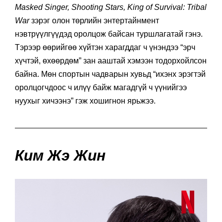
Masked Singer, Shooting Stars, King of Survival: Tribal
War
зэрэг олон төрлийн энтертайнмент
нэвтрүүлгүүдэд оролцож байсан туршлагатай гэнэ.
Тэрээр өөрийгөө хүйтэн харагддаг ч үнэндээ “эрч
хүчтэй, өхөөрдөм” зан ааштай хэмээн тодорхойлсон
байна. Мөн спортын чадварын хувьд “ихэнх эрэгтэй
оролцогчдоос ч илүү байж магадгүй ч үүнийгээ
нуухыг хичээнэ” гэж хошигнон ярьжээ.
Ким Жэ Жин