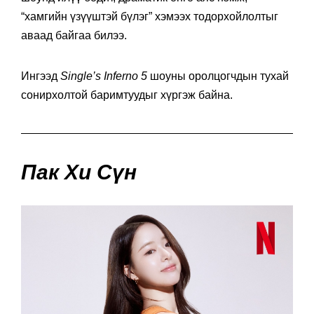
“хамгийн үзүүштэй бүлэг” хэмээх тодорхойлолтыг
аваад байгаа билээ.
Ингээд
Single’s Inferno 5
шоуны оролцогчдын тухай
сонирхолтой баримтуудыг хүргэж байна.
Пак Хи Сүн