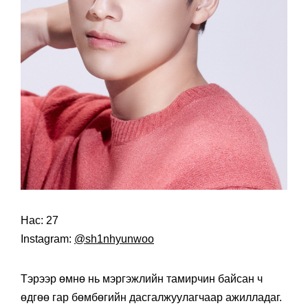
Нас: 27
Instagram:
@sh1nhyunwoo
Тэрээр өмнө нь мэргэжлийн тамирчин байсан ч
өдгөө гар бөмбөгийн дасгалжуулагчаар ажилладаг.