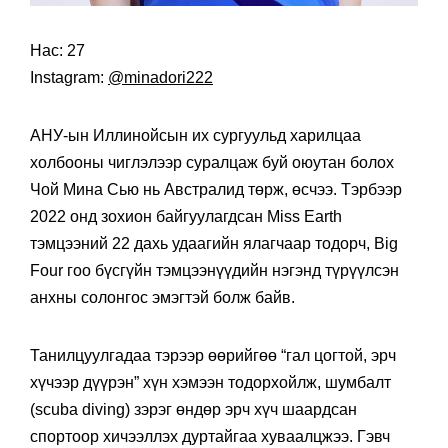
Нас: 27
Instagram:
@minadori222
АНУ-ын Иллинойсын их сургуульд харилцаа
холбооны чиглэлээр суралцаж буй оюутан болох
Чой Мина Сью нь Австралид төрж, өсчээ. Тэрбээр
2022 онд зохион байгуулагдсан Miss Earth
тэмцээний 22 дахь удаагийн ялагчаар тодорч, Big
Four гоо бүсгүйн тэмцээнүүдийн нэгэнд түрүүлсэн
анхны солонгос эмэгтэй болж байв.
Танилцуулгадаа тэрээр өөрийгөө “гал цогтой, эрч
хүчээр дүүрэн” хүн хэмээн тодорхойлж, шумбалт
(scuba diving) зэрэг өндөр эрч хүч шаардсан
спортоор хичээллэх дуртайгаа хуваалцжээ. Гэвч