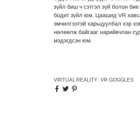
зүйл биш ч сэтгэл зүй болон би
бодит зүйл юм. Цаашид VR хавса
эмчилгээтэй харьцуулбал хэр хэ
нөлөөлж байгааг нарийвчлан су
мэдэгдсэн юм.
VIRTUAL REALITY
VR GOGGLES