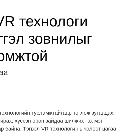
VR технологи
тгэл зовнилыг
омжтой
аа
технологийн тусламжтайгаар тоглож зугаацах,
вирах, хүссэн орон зайдаа шилжих гэх мэт
р байна. Тэгвэл VR технологи нь чөлөөт цагаа