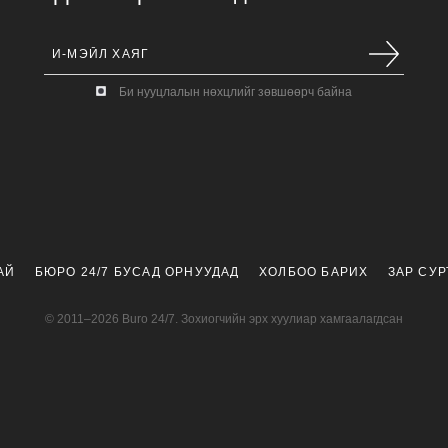
Би нууцлалын нөхцлийг зөвшөөрч байна
АЙ
БЮРО 24/7 БУСАД ОРНУУДАД
ХОЛБОО БАРИХ
ЗАР СУ
© 2011–2026 Buro 24/7. Зохиогчийн эрх хуулиар хамгаалагдсан