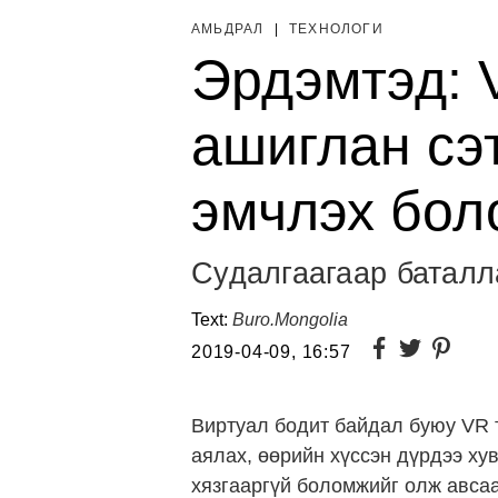
АМЬДРАЛ
|
ТЕХНОЛОГИ
Эрдэмтэд: 
ашиглан сэ
эмчлэх бол
Cудалгаагаар баталл
Text:
Buro.Mongolia
2019-04-09, 16:57
Виртуал бодит байдал буюу VR 
аялах, өөрийн хүссэн дүрдээ ху
хязгааргүй боломжийг олж авсаа