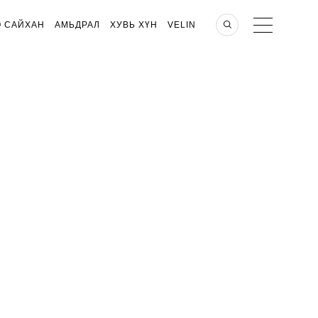
О САЙХАН
АМЬДРАЛ
ХУВЬ ХҮН
VELIN