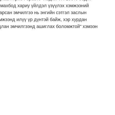
е махбод хариу үйлдэл үзүүлэх хэмжээний
рсан эмчилгээ нь энгийн сэтгэл заслын
мжээнд илүү үр дүнтэй байж, хэр хурдан
длан эмчилгээнд ашиглах боломжтой" хэмээн