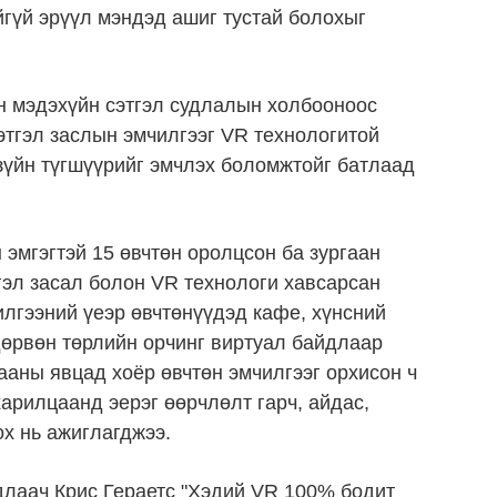
гүй эрүүл мэндэд ашиг тустай болохыг
н мэдэхүйн сэтгэл судлалын холбооноос
этгэл заслын эмчилгээг VR технологитой
зүйн түгшүүрийг эмчлэх боломжтойг батлаад
 эмгэгтэй 15 өвчтөн оролцсон ба зургаан
гэл засал болон VR технологи хавсарсан
лгээний үеэр өвчтөнүүдэд кафе, хүнсний
 дөрвөн төрлийн орчинг виртуал байдлаар
ааны явцад хоёр өвчтөн эмчилгээг орхисон ч
арилцаанд эерэг өөрчлөлт гарч, айдас,
ох нь ажиглагджээ.
длаач Крис Гераетс "Хэдий VR 100% бодит