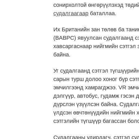
сонирхолтой өнгөрүүлэхэд төдий
судалгаагаар
баталлаа.
Их Британийн зан төлөв ба тани
(BABPC) явуулсан судалгаанд с
хавсаргаснаар нийгмийн сэтгэл 
байна.
Уг судалгаанд сэтгэл түгшүүрийн
сарын турш долоо хоног бүр сэт
эмчилгээнд хамрагджээ. VR эмчи
дэлгүүр, автобус, гудамж гэсэн
дүрслэн үзүүлсэн байна. Судалг
үлдсэн өвчтөнүүдийн нийгмийн х
сэтгэлийн түгшүүр багассан бол
Судалгааны удирдагч, сэтгэл су