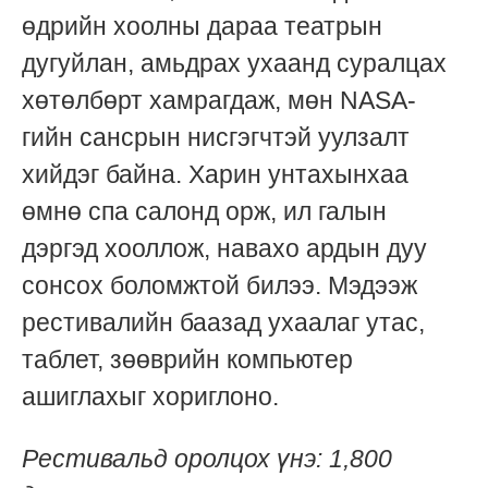
өдрийн хоолны дараа театрын
дугуйлан, амьдрах ухаанд суралцах
хөтөлбөрт хамрагдаж, мөн NASA-
гийн сансрын нисгэгчтэй уулзалт
хийдэг байна. Харин унтахынхаа
өмнө спа салонд орж, ил галын
дэргэд хооллож, навахо ардын дуу
сонсох боломжтой билээ. Мэдээж
рестивалийн баазад ухаалаг утас,
таблет, зөөврийн компьютер
ашиглахыг хориглоно.
Рестивальд оролцох үнэ: 1,800