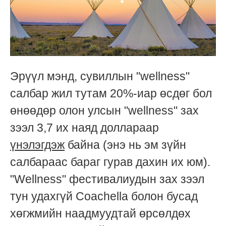
Эрүүл мэнд, сувиллын "wellness"
салбар жил тутам 20%-иар өсдөг бол
өнөөдөр олон улсын "wellness" зах
зээл 3,7 их наяд доллараар
үнэлэгдэж
байна (энэ нь эм зүйн
салбараас бараг гурав дахин их юм).
"Wellness" фестивалиудын зах зээл
тун удахгүй Coachella болон бусад
хөгжмийн наадмуудтай өрсөлдөх