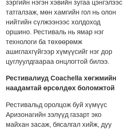
зэргийн нэгэн хэвийн зугаа цэнгэлээс
татгалзаж, мөн хамгийн гол нь олон
нийтийн сүлжээнээс холдоход
оршино. Рестиваль нь ямар нэг
технологи ба төхөөрөмж
ашиглахгүйгээр хүмүүсийг нэг дор
цуглуулдгаараа онцлогтой билээ.
Рестивалиуд Coachella хөгжмийн
наадамтай өрсөлдөх боломжтой
Рестивальд оролцож буй хүмүүс
Аризонагийн зэлүүд газарт эко
майхан засаж, бясалгал хийж, дуу