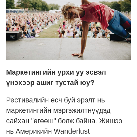
Маркетингийн урхи уу эсвэл
үнэхээр ашиг тустай юу?
Рестивалийн өсч буй эрэлт нь
маркетингийн мэргэжилтнүүдэд
сайхан "өгөөш" болж байна. Жишээ
нь Америкийн Wanderlust