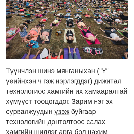
Түүнчлэн шинэ мянганыхан ("Y"
үеийнхэн ч гэж нэрлэгддэг) дижитал
технологиос хамгийн их хамааралтай
хүмүүст тооцогддог. Зарим нэг эх
сурвалжуудын
үзэж
буйгаар
технологийн донтолтоос салах
хамгийн шилдэг арга бол цахим