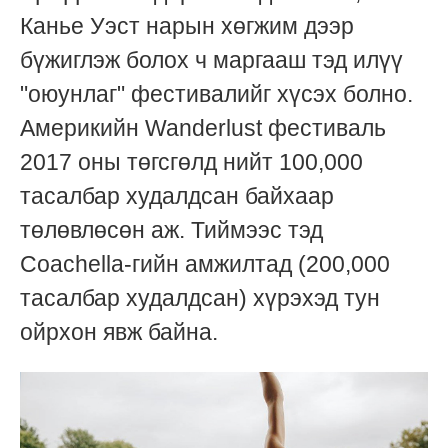
Канье Уэст нарын хөгжим дээр
бүжиглэж болох ч маргааш тэд илүү
"оюунлаг" фестивалийг хүсэх болно.
Америкийн Wanderlust фестиваль
2017 оны төгсгөлд нийт 100,000
тасалбар худалдсан байхаар
төлөвлөсөн аж. Тиймээс тэд
Coachella-гийн амжилтад (200,000
тасалбар худалдсан) хүрэхэд тун
ойрхон явж байна.