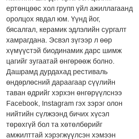
ертөнцөөс хол групп үйл ажиллагаанд
оролцох явдал юм. Үүнд йог,
бясалгал, керамик эдлэлийн сургалт
хамрагдана. Эсвэл зүгээр л өөр
хүмүүстэй биодинамик дарс шимж
цагийг зугаатай өнгөрөөж болно.
Дашрамд дурдахад рестиваль
өндөрлөсний дараагаар сүүлийн
таван өдрийг хэрхэн өнгөрүүлснээ
Facebook, Instagram гэх зэрэг олон
нийтийн сүлжээнд бичих хүсэл
төрөхгүй бол та хөтөлбөрийг
амжилттай хэрэгжүүлсэн хэмээн