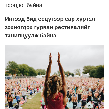
тооцдог байна.
Ингээд бид есдүгээр сар хүртэл
зохиогдох гурван рестивалийг
танилцуулж байна