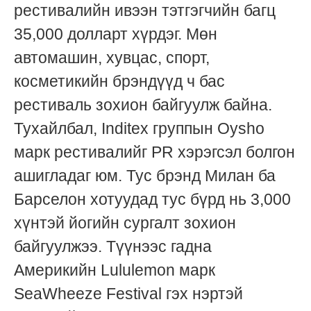
рестивалийн ивээн тэтгэгчийн багц
35,000 долларт хүрдэг. Мөн
автомашин, хувцас, спорт,
косметикийн брэндүүд ч бас
рестиваль зохион байгуулж байна.
Тухайлбал, Inditex группын Oysho
марк рестивалийг PR хэрэгсэл болгон
ашигладаг юм. Тус брэнд Милан ба
Барселон хотуудад тус бүрд нь 3,000
хүнтэй йогийн сургалт зохион
байгуулжээ. Түүнээс гадна
Америкийн Lululemon марк
SeaWheeze Festival гэх нэртэй