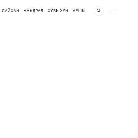
О САЙХАН
АМЬДРАЛ
ХУВЬ ХҮН
VELIN