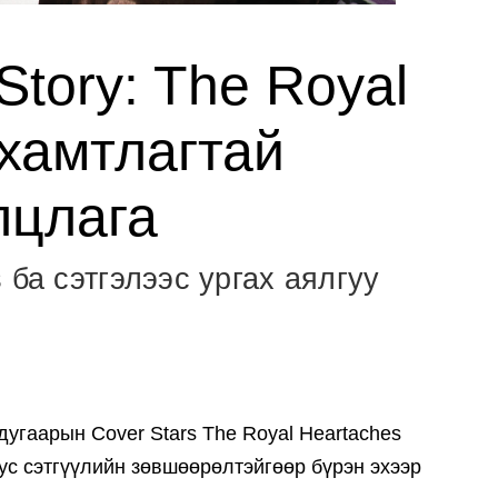
Story: The Royal
 хамтлагтай
лцлага
 ба сэтгэлээс ургах аялгуу
 дугаарын Cover Stars The Royal Heartaches
ус сэтгүүлийн зөвшөөрөлтэйгөөр бүрэн эхээр