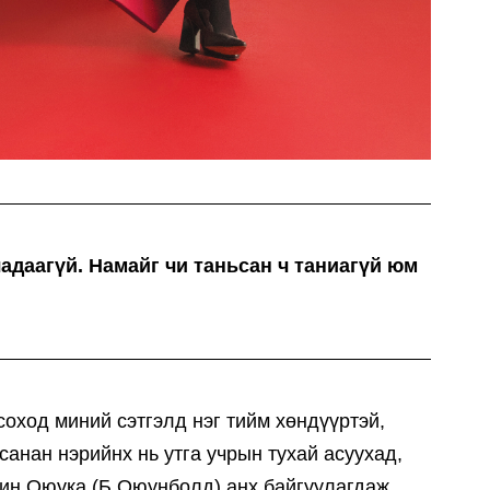
чадаагүй. Намайг чи таньсан ч таниагүй юм
соход миний сэтгэлд нэг тийм хөндүүртэй,
санан нэрийнх нь утга учрын тухай асуухад,
чин Оюука (Б.Оюунболд) анх байгуулагдаж