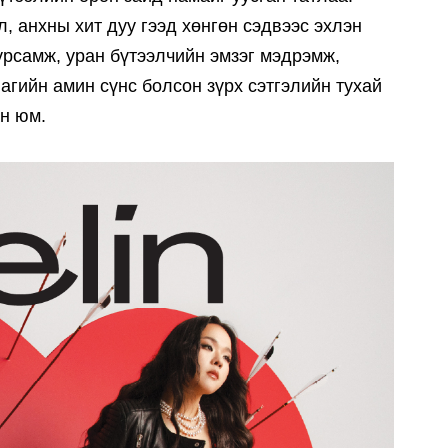
, анхны хит дуу гээд хөнгөн сэдвээс эхлэн
урсамж, уран бүтээлчийн эмзэг мэдрэмж,
агийн амин сүнс болсон зүрх сэтгэлийн тухай
н юм.