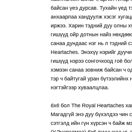
байсан үеэ дурсав. Тухайн үед т
анхаарлаа хандуулж хэсэг хугац
иржээ. Харин тэдний дуу олны х
гишүүд ойр дотнын найз нөхдөө
санаа дундаас нэг нь л тэдний 
Heartaches. Энэхүү нэрийг дууч
гишүүд нэрээ сонгочхоод гоё бо
хэмээн санаа зовниж байсан ч од
тэр ч байтугай уран бүтээлийнх
нэгтэйгээр хуваалцлаа.
6x6
бол The Royal Heartaches ха
Магадгүй энэ дуу бүхэлдээ чин 
сэтгэлд ийн гүн хүрсэн ч байж 
(У.Энэрэлмаа)
6x6
дууныхаа үг, 