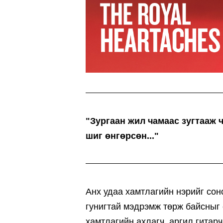
"Зургаан жил чамаас зугтааж 
шиг өнгөрсөн..."
Анх удаа хамтлагийн нэрийг сон
гунигтай мэдрэмж төрж байсныг 
хамтлагийн ахлагч, аргил гитар