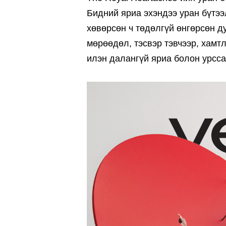
Бидний яриа эхэндээ уран бүтээл
хөвөрсөн ч төдөлгүй өнгөрсөн д
мөрөөдөл, тэсвэр тэвчээр, хамтл
илэн далангүй яриа болон урсса