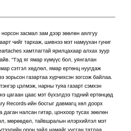
 норсон засмал зам дээр зөөлөн аялгуу
аарт чийг тархаж, шивнээ мэт намуухан гуниг
eartaches хамтлагтай ярилцахаар алхах зуур
айв. “Тэд яг ямар хүмүүс бол, уянгалан
мар сэтгэл хөдлөл, ямар ертөнц нуугдаж
 ээ зорьсон газартаа хүрчихсэн зогсож байлаа.
 тэнгэр цэлмэж, нарны туяа газарт сэмхэн
нэ цагаан цаас мэт бүхэлдээ тэдний ертөнцөд
ary Records-ийн босгыг давмагц хөл доорх
 даган налсан гитар, цонхоор тусах зөөлөн
длол, мөрөөдөл, тайвшралын илэрхийлэл мэт
үтээлийн орон зайд намайг уусган татлаа.