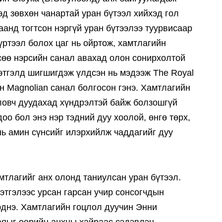
эд зөвхөн чанартай уран бүтээл хийхэд гол
аанд тогтсон нэргүй уран бүтээлээ туурвисаар
үртээл болох цаг нь ойртож, хамтлагийн
сөө нэрсийн санал авахад олон сонирхолтой
сэтгэлд шигшигдэж үлдсэн нь мэдээж The Royal
ин Magnolian санал болгосон гэнэ. Хамтлагийн
ловч дуудахад хүндрэлтэй байж болзошгүй
оо бол энэ нэр тэдний дуу хоолой, өнгө төрх,
 нь амин сүнсийг илэрхийлж чаддагийг дуу
мтлагийг анх олонд таниулсан уран бүтээл.
сэтгэлээс урсан гарсан учир сонсогчдын
мэднэ. Хамтлагийн гоцлол дуучин Энни
аяыг өөрийн анхны хайраас сэдэвлэн