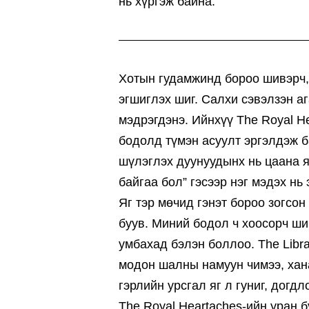
нь хүргэж байна.
Хотын гудамжинд бороо шивэрч,
эгшиглэх шиг. Салхи сэвэлзэн аг
мэдрэгдэнэ. Ийнхүү The Royal H
бодолд түмэн асуулт эргэлдэж б
шүлэглэх дуунуудынх нь цаана я
байгаа бол” гэсээр нэг мэдэх нь
Яг тэр мөчид гэнэт бороо зогсон
буув. Миний бодол ч хоосорч ши
умбахад бэлэн боллоо. The Libr
модон шалны намуун чимээ, хана
гэрлийн урсгал яг л гуниг, дог
The Royal Heartaches-ийн уран б