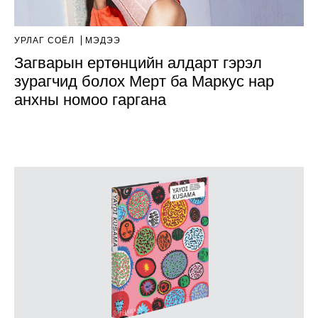
УРЛАГ СОЁЛ
МЭДЭЭ
Загварын ертөнцийн алдарт гэрэл
зурагчид болох Мерт ба Маркус нар
анхны номоо гаргана