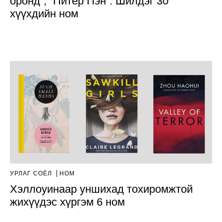
оронд”, “Питер Пэн”. Шилдэг 30
хүүхдийн ном
УРЛАГ СОЁЛ
НОМ
Хэллоуинаар уншихад тохиромжтой
жихүүдэс хүргэм 6 ном