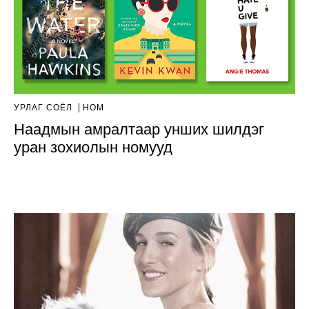
УРЛАГ СОЁЛ
НОМ
Наадмын амралтаар унших шилдэг
уран зохиолын номууд