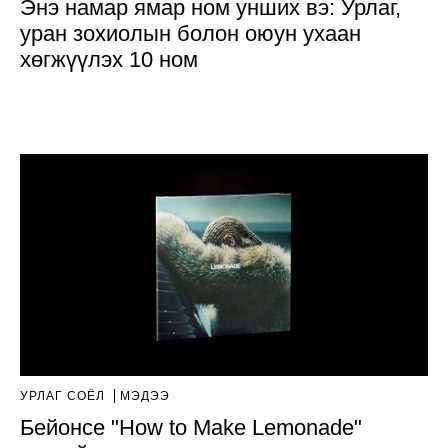
Энэ намар ямар ном унших вэ: Урлаг,
уран зохиолын болон оюун ухаан
хөгжүүлэх 10 ном
УРЛАГ СОЁЛ
МЭДЭЭ
Бейонсе "How to Make Lemonade"