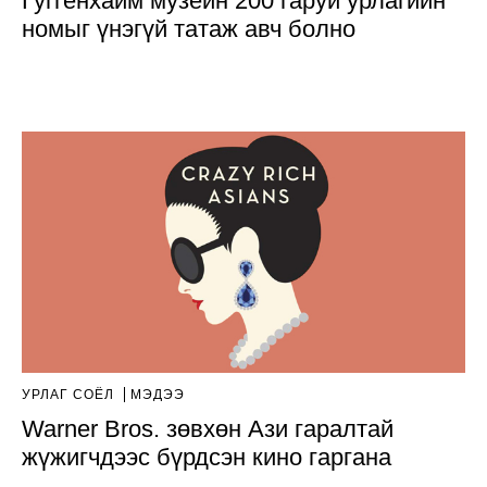
Гуггенхайм музейн 200 гаруй урлагийн
номыг үнэгүй татаж авч болно
УРЛАГ СОЁЛ
МЭДЭЭ
Warner Bros. зөвхөн Ази гаралтай
жүжигчдээс бүрдсэн кино гаргана