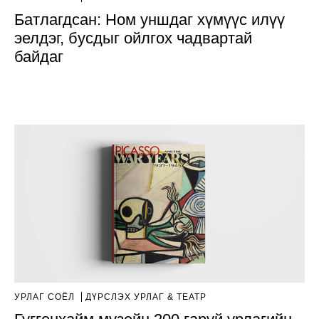
Батлагдсан: Ном уншдаг хүмүүс илүү
эелдэг, бусдыг ойлгох чадвартай
байдаг
УРЛАГ СОЁЛ
ДҮРСЛЭХ УРЛАГ & ТЕАТР