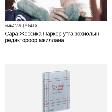
АМЬДРАЛ
МЭДЭЭ
Сара Жессика Паркер утга зохиолын
редактороор ажиллана