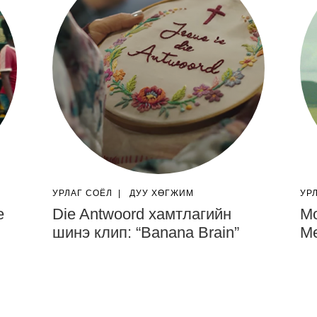
УРЛАГ СОЁЛ
|
ДУУ ХӨГЖИМ
УР
е
Die Antwoord хамтлагийн
Мо
шинэ клип: “Banana Brain”
Ме