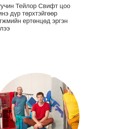
учин Тейлор Свифт цоо
нэ дүр төрхтэйгөөр
гжмийн ертөнцөд эргэн
лээ