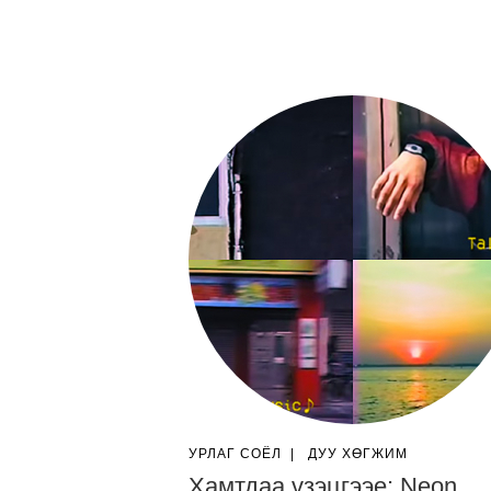
УРЛАГ СОЁЛ
|
ДУУ ХӨГЖИМ
Хамтдаа үзэцгээе: Neon