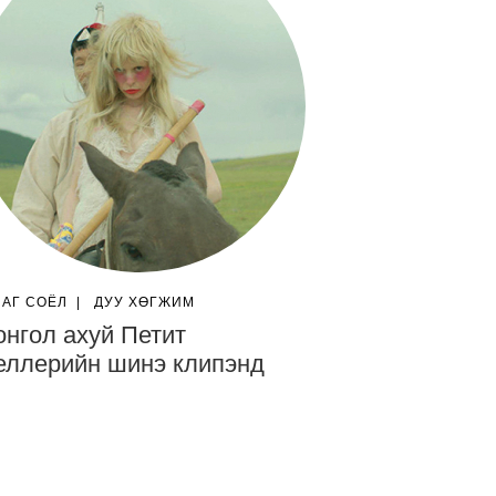
ЛАГ СОЁЛ
|
ДУУ ХӨГЖИМ
нгол ахуй Петит
ллерийн шинэ клипэнд