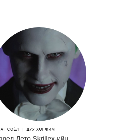
ЛАГ СОЁЛ
|
ДУУ ХӨГЖИМ
ред Лето Skrillex-ийн