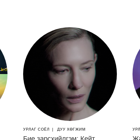
УРЛАГ СОЁЛ
|
ДУУ ХӨГЖИМ
УР
Бие зарсхийлгэм: Кейт
Жа