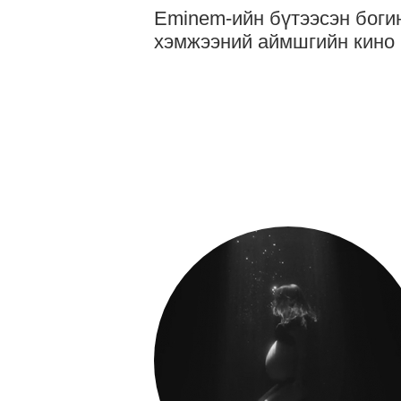
Eminem-ийн бүтээсэн боги
хэмжээний аймшгийн кино