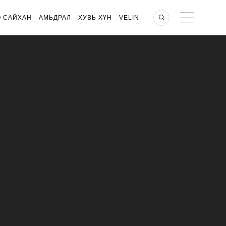
О САЙХАН
АМЬДРАЛ
ХУВЬ ХҮН
VELIN