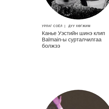
УРЛАГ СОЁЛ
|
ДУУ ХӨГЖИМ
Канье Уэстийн шинэ клип
Balmain-ы сурталчилгаа
болжээ