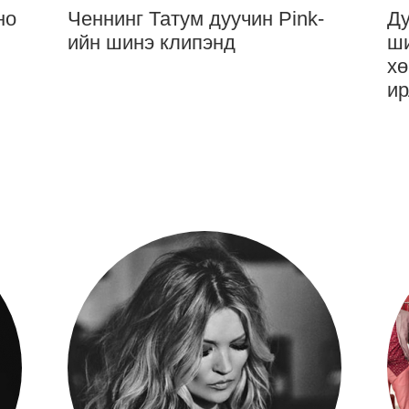
но
Ченнинг Татум дуучин Pink-
Ду
ийн шинэ клипэнд
ши
хө
ир