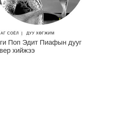
ЛАГ СОЁЛ
|
ДУУ ХӨГЖИМ
ги Поп Эдит Пиафын дууг
вер хийжээ