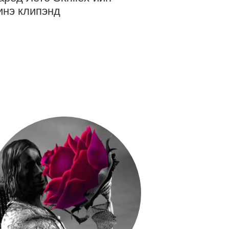
нэ клипэнд