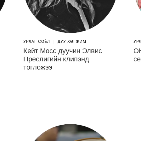
УРЛАГ СОЁЛ
|
ДУУ ХӨГЖИМ
УР
Кейт Мосс дуучин Элвис
OK
Преслигийн клипэнд
се
тогложээ