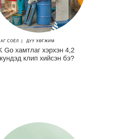
ЛАГ СОЁЛ
|
ДУУ ХӨГЖИМ
 Go хамтлаг хэрхэн 4,2
кундэд клип хийсэн бэ?