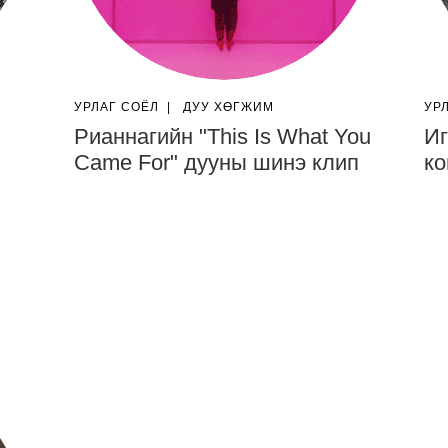
УРЛАГ СОЁЛ
|
ДУУ ХӨГЖИМ
УР
Рианнагийн "This Is What You
Иг
Came For" дууны шинэ клип
ко