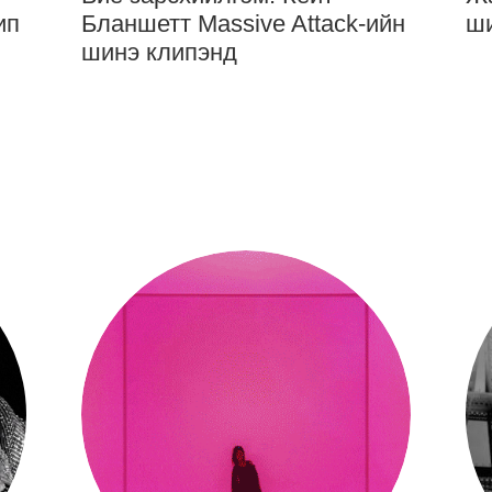
ип
Бланшетт Massive Attack-ийн
ши
шинэ клипэнд