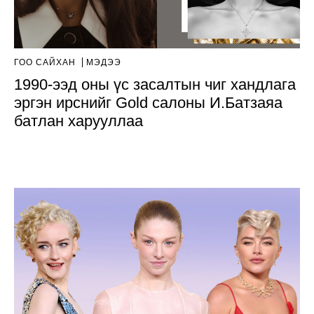
ГОО САЙХАН
МЭДЭЭ
1990-ээд оны үс засалтын чиг хандлага
эргэн ирснийг Gold салоны И.Батзаяа
батлан харууллаа