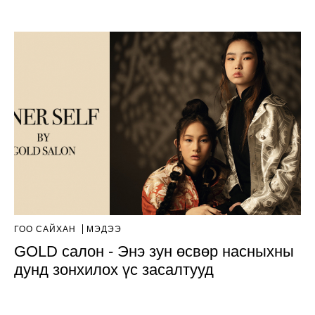
ГОО САЙХАН
МЭДЭЭ
GOLD салон - Энэ зун өсвөр насныхны
дунд зонхилох үс засалтууд