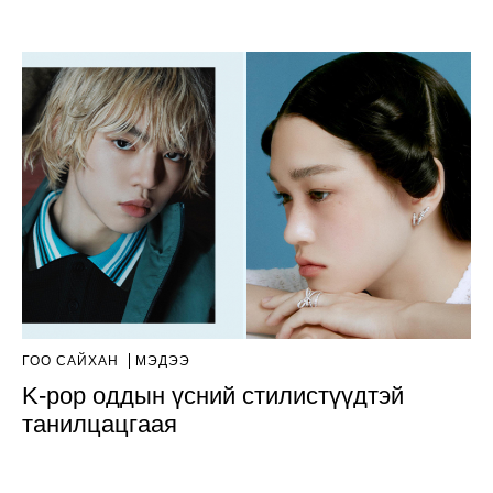
ГОО САЙХАН
МЭДЭЭ
K-pop оддын үсний стилистүүдтэй
танилцацгаая