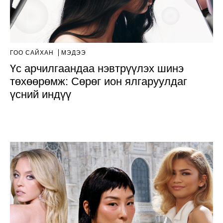
ГОО САЙХАН
МЭДЭЭ
Үс арчилгаандаа нэвтрүүлэх шинэ
төхөөрөмж: Сөрөг ион ялгаруулдаг
үсний индүү