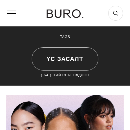
TAGS
ҮС ЗАСАЛТ
(
64
) НИЙТЛЭЛ ОЛДЛОО