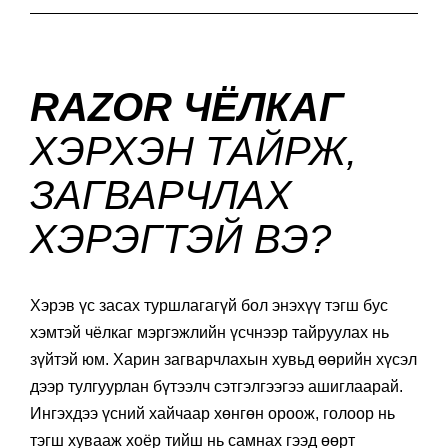
RAZOR ЧЁЛКАГ
ХЭРХЭН ТАЙРЖ,
ЗАГВАРЧЛАХ
ХЭРЭГТЭЙ ВЭ?
Хэрэв үс засах туршлагагүй бол энэхүү тэгш бус
хэмтэй чёлкаг мэргэжлийн үсчнээр тайруулах нь
зүйтэй юм. Харин загварчлахын хувьд өөрийн хүсэл
дээр тулгуурлан бүтээлч сэтгэлгээгээ ашиглаарай.
Ингэхдээ үсний хайчаар хөнгөн ороож, голоор нь
тэгш хувааж хоёр тийш нь самнах гээд өөрт