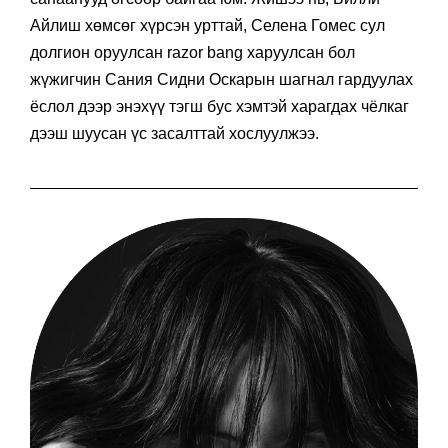
Айлиш хөмсөг хүрсэн урттай, Селена Гомес сул
долгион оруулсан razor bang харуулсан бол
жүжигчин Сания Сидни Оскарын шагнал гардуулах
ёслол дээр энэхүү тэгш бус хэмтэй харагдах чёлкаг
дээш шуусан үс засалттай хослуулжээ.