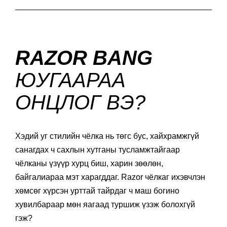
RAZOR BANG
ЮУГААРАА
ОНЦЛОГ ВЭ?
Хэдий уг стилийн чёлка нь төгс бус, хайхрамжгүй
санагдах ч сахлын хутганы тусламжтайгаар
чёлканы үзүүр хурц биш, харин зөөлөн,
байгалиараа мэт харагддаг. Razor чёлкаг ихэвчлэн
хөмсөг хүрсэн урттай тайрдаг ч маш богино
хувилбараар мөн яагаад туршиж үзэж болохгүй
гэж?