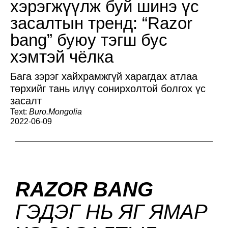
хэрэгжүүлж буй шинэ үс
засалтын тренд: “Razor
bang” буюу тэгш бус
хэмтэй чёлка
Бага зэрэг хайхрамжгүй харагдах атлаа
төрхийг тань илүү сонирхолтой болгох үс
засалт
Text:
Buro.Mongolia
2022-06-09
RAZOR BANG
ГЭДЭГ НЬ ЯГ ЯМАР