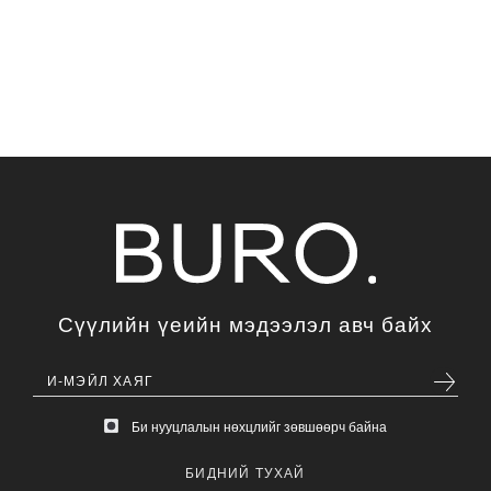
Сүүлийн үеийн мэдээлэл авч байх
Би нууцлалын нөхцлийг зөвшөөрч байна
БИДНИЙ ТУХАЙ