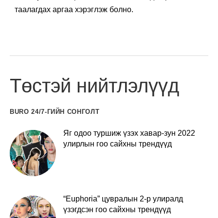
таалагдах аргаа хэрэглэж болно.
Төстэй нийтлэлүүд
BURO 24/7-ГИЙН СОНГОЛТ
Яг одоо туршиж үзэх хавар-зун 2022
улирлын гоо сайхны трендүүд
“Euphoria” цувралын 2-р улиралд
үзэгдсэн гоо сайхны трендүүд