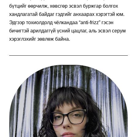
бүтцийг өөрчилж, хөвсгөр эсвэл буржгар болгох
хандлагатай байдаг гэдгийг анхаарах хэрэгтэй юм.
Эдгээр тохиолдолд чёлкандаа “anti-frizz” гэсэн
бичигтэй арилдаггүй үсний цацлаг, аль эсвэл серум
хэрэглэхийг зөвлөж байна.