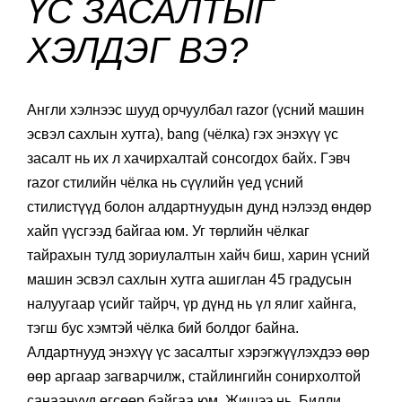
ҮС ЗАСАЛТЫГ
ХЭЛДЭГ ВЭ?
Англи хэлнээс шууд орчуулбал razor (үсний машин
эсвэл сахлын хутга), bang (чёлка) гэх энэхүү үс
засалт нь их л хачирхалтай сонсогдох байх. Гэвч
razor стилийн чёлка нь сүүлийн үед үсний
стилистүүд болон алдартнуудын дунд нэлээд өндөр
хайп үүсгээд байгаа юм. Уг төрлийн чёлкаг
тайрахын тулд зориулалтын хайч биш, харин үсний
машин эсвэл сахлын хутга ашиглан 45 градусын
налуугаар үсийг тайрч, үр дүнд нь үл ялиг хайнга,
тэгш бус хэмтэй чёлка бий болдог байна.
Алдартнууд энэхүү үс засалтыг хэрэгжүүлэхдээ өөр
өөр аргаар загварчилж, стайлингийн сонирхолтой
санаанууд өгсөөр байгаа юм. Жишээ нь, Билли