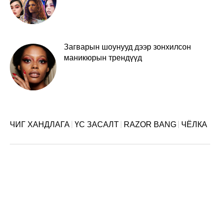
Загварын шоунууд дээр зонхилсон
маникюрын трендүүд
ЧИГ ХАНДЛАГА
ҮС ЗАСАЛТ
RAZOR BANG
ЧЁЛКА