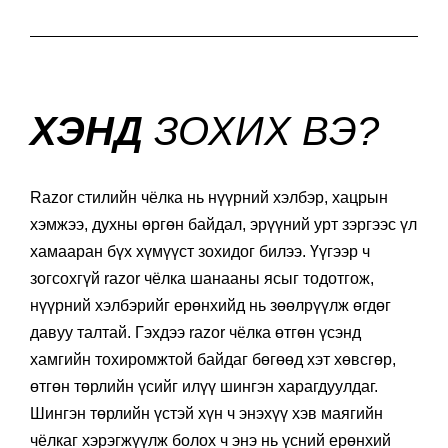
ХЭНД
ЗОХИХ ВЭ?
Razor стилийн чёлка нь нүүрний хэлбэр, хацрын
хэмжээ, духны өргөн байдал, эрүүний урт зэргээс үл
хамааран бүх хүмүүст зохидог билээ. Үүгээр ч
зогсохгүй razor чёлка шанааны ясыг тодотгож,
нүүрний хэлбэрийг ерөнхийд нь зөөлрүүлж өгдөг
давуу талтай. Гэхдээ razor чёлка өтгөн үсэнд
хамгийн тохиромжтой байдаг бөгөөд хэт хөвсгөр,
өтгөн төрлийн үсийг илүү шингэн харагдуулдаг.
Шингэн төрлийн үстэй хүн ч энэхүү хэв маягийн
чёлкаг хэрэгжүүлж болох ч энэ нь үсний ерөнхий