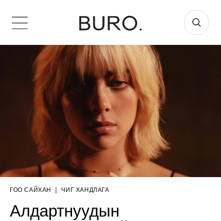
ГОО САЙХАН
|
ЧИГ ХАНДЛАГА
Алдартнуудын