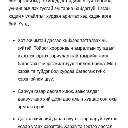
бие организмд тохиолддог ердийн л зүйл бөгөөд
үүнийг эмчлэх тусгай эм тариа байдаггүй. Гэсэн
хэдий ч улайлтыг хурдан арилгах хэд хэдэн арга
бий. Үүнд:
Хэт эрчимтэй дасгал хийхээс татгалзах нь
зүйтэй. Тойрог хоорондын амралтын хугацааг
ихэсгэж, өргөх зориулалттай төмрийн жинг
багасгахыг мэргэжилтнүүд зөвлөж байна. Мөн
хэрэв та гүйдэг бол хурдаа багасгаж гүйх
хэрэгтэй юм шүү.
Сэрүүн газар дасгал хийж, амьсгалдаг
даавуугаар хийгдсэн дасгалын хувцас сонгохыг
эрмэлзээрэй.
Дасгал хийсний дараа нүүрээ тэр даруй хүйтэн
усаар угаах хэрэгтэй. Хэрэв та гэртээ дасгал