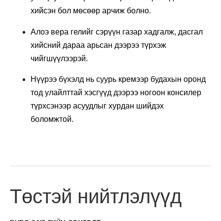
хийсэн бол мөсөөр арчиж болно.
Алоэ вера гелийг сэрүүн газар хадгалж, дасгал
хийсний дараа арьсан дээрээ түрхэж
чийгшүүлээрэй.
Нүүрээ бүхэлд нь суурь кремээр будахын оронд
тод улайлттай хэсгүүд дээрээ ногоон консилер
түрхсэнээр асуудлыг хурдан шийдэх
боломжтой.
Төстэй нийтлэлүүд