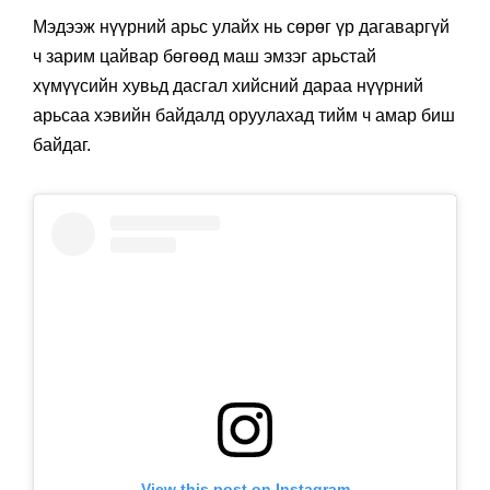
Мэдээж нүүрний арьс улайх нь сөрөг үр дагаваргүй
ч зарим цайвар бөгөөд маш эмзэг арьстай
хүмүүсийн хувьд дасгал хийсний дараа нүүрний
арьсаа хэвийн байдалд оруулахад тийм ч амар биш
байдаг.
View this post on Instagram