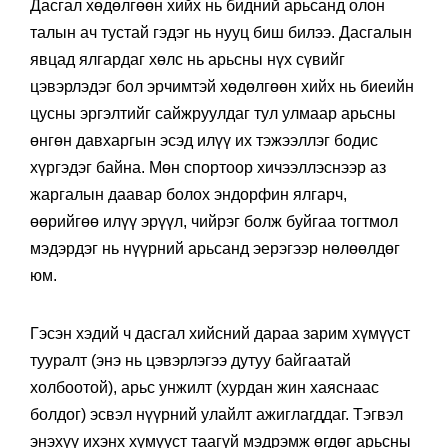
Дасгал хөдөлгөөн хийх нь бидний арьсанд олон
талын ач тустай гэдэг нь нууц биш билээ. Дасгалын
явцад ялгардаг хөлс нь арьсны нүх сүвийг
цэвэрлэдэг бол эрчимтэй хөдөлгөөн хийх нь биеийн
цусны эргэлтийг сайжруулдаг тул улмаар арьсны
өнгөн давхаргын эсэд илүү их тэжээллэг бодис
хүргэдэг байна. Мөн спортоор хичээллэснээр аз
жаргалын даавар болох эндорфин ялгарч,
өөрийгөө илүү эрүүл, чийрэг болж буйгаа тогтмол
мэдэрдэг нь нүүрний арьсанд эерэгээр нөлөөлдөг
юм.
Гэсэн хэдий ч дасгал хийсний дараа зарим хүмүүст
тууралт (энэ нь цэвэрлэгээ дутуу байгаатай
холбоотой), арьс унжилт (хурдан жин хаяснаас
болдог) эсвэл нүүрний улайлт ажиглагддаг. Тэгвэл
энэхүү ихэнх хүмүүст таагүй мэдрэмж өгдөг арьсны