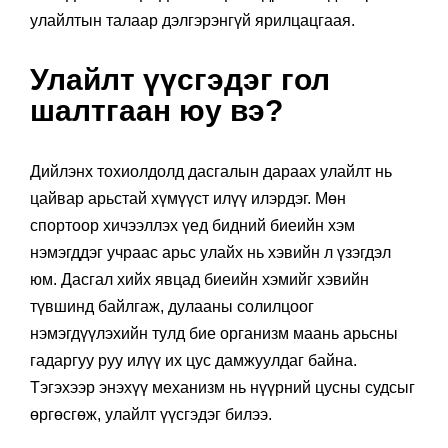
улайлтын талаар дэлгэрэнгүй ярилцацгаая.
Улайлт үүсгэдэг гол
шалтгаан юу вэ?
Дийлэнх тохиолдолд дасгалын дараах улайлт нь
цайвар арьстай хүмүүст илүү илэрдэг. Мөн
спортоор хичээллэх үед бидний биеийн хэм
нэмэгддэг учраас арьс улайх нь хэвийн л үзэгдэл
юм. Дасгал хийх явцад биеийн хэмийг хэвийн
түвшинд байлгаж, дулааны солилцоог
нэмэгдүүлэхийн тулд бие организм маань арьсны
гадаргуу руу илүү их цус дамжуулдаг байна.
Тэгэхээр энэхүү механизм нь нүүрний цусны судсыг
өргөсгөж, улайлт үүсгэдэг билээ.