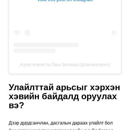
A post shared by Sara Sampaio (@sarasampaio)
Улайлттай арьсыг хэрхэн
хэвийн байдалд оруулах
вэ?
Дээр дурдсанчлан, дасгалын дараах улайлт бол