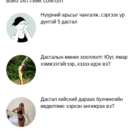
BURO 24/7-ГИЙН СОНГОЛТ
Нүүрний арьсыг чангалж, сэргээх үр
дүнтэй 5 дасгал
Дасгалын өмнөх хооллолт: Юуг, ямар
хэмжээтэйгээр, хэзээ идэх вэ?
Дасгал хийсний дараах булчингийн
өвдөлтөөс хэрхэн ангижрах вэ?