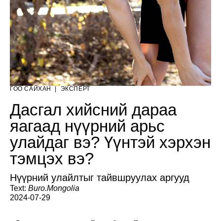
ГОО САЙХАН
|
ЭКСПЕРТ
Дасгал хийсний дараа
яагаад нүүрний арьс
улайдаг вэ? Үүнтэй хэрхэн
тэмцэх вэ?
Нүүрний улайлтыг тайвшруулах аргууд
Text:
Buro.Mongolia
2024-07-29