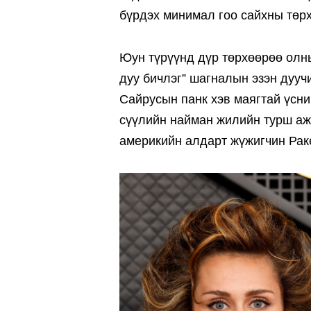
бүрдэх минимал гоо сайхны төрх
Юун түрүүнд дүр төрхөөрөө олн
дуу бичлэг” шагналын эзэн дууч
Сайрусын панк хэв маягтай үсни
сүүлийн найман жилийн турш аж
америкийн алдарт жүжигчин Раке