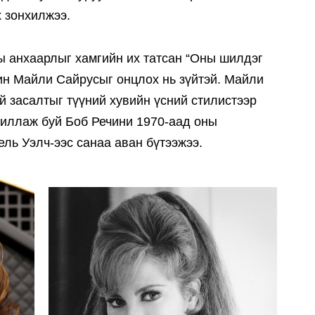
 зонхилжээ.
ы анхаарлыг хамгийн их татсан “Оны шилдэг
ин Майли Сайрусыг онцлох нь зүйтэй. Майли
й засалтыг түүний хувийн үсний стилистээр
иллаж буй Боб Речини 1970-аад оны
ль Уэлч-ээс санаа аван бүтээжээ.