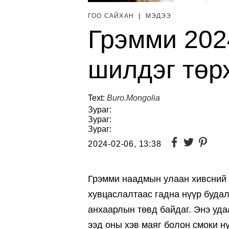
ГОО САЙХАН
|
МЭДЭЭ
Грэмми 202
шилдэг төр
Text:
Buro.Mongolia
Зураг:
Зураг:
Зураг:
2024-02-06, 13:38
Грэмми наадмын улаан хивсний
хувцаслалтаас гадна нүүр будал
анхаарлын төвд байдаг. Энэ уда
ээд оны хэв маяг болон смоки нү