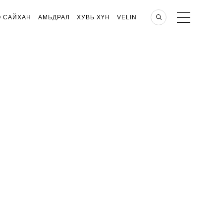
О САЙХАН
АМЬДРАЛ
ХУВЬ ХҮН
VELIN