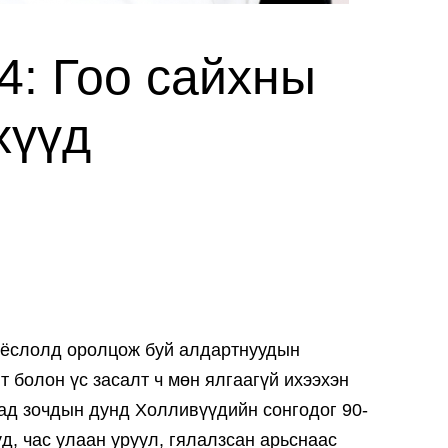
4: Гоо сайхны
хүүд
 ёслолд оролцож буй алдартнуудын
т болон үс засалт ч мөн ялгаагүй ихээхэн
ад зочдын дунд Холливүүдийн сонгодог 90-
д, час улаан уруул, гялалзсан арьснаас