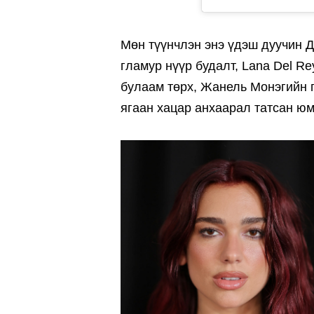
Мөн түүнчлэн энэ үдэш дуучин Д
гламур нүүр будалт, Lana Del R
булаам төрх, Жанель Монэгийн п
ягаан хацар анхаарал татсан юм