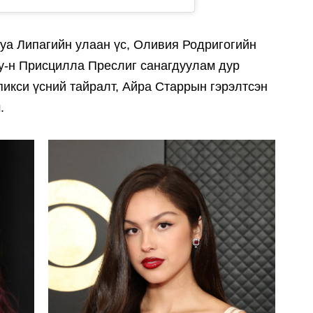
уа Липагийн улаан үс, Оливия Родригогийн
ey-н Присцилла Преслиг санагдуулам дур
икси үсний тайралт, Айра Старрын гэрэлтсэн
.