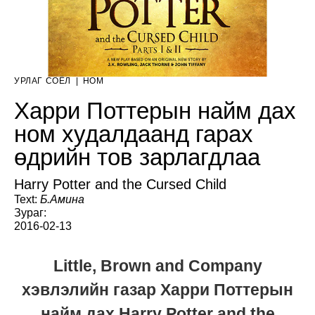
УРЛАГ СОЁЛ
|
НОМ
Харри Поттерын найм дах
ном худалдаанд гарах
өдрийн тов зарлагдлаа
Harry Potter and the Cursed Child
Text:
Б.Амина
Зураг:
2016-02-13
Little, Brown and Company
хэвлэлийн газар Харри Поттерын
найм дах Harry Potter and the