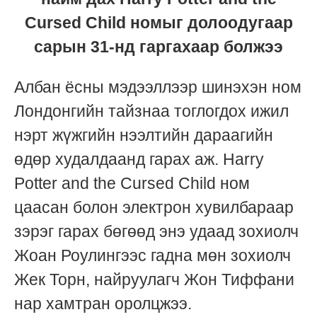
Cursed Child номыг долоодугаар
сарын 31-нд гаргахаар болжээ
Албан ёсны мэдээллээр шинэхэн ном
Лондонгийн тайзнаа тоглогдох ижил
нэрт жүжгийн нээлтийн дараагийн
өдөр худалдаанд гарах аж. Harry
Potter and the Cursed Child ном
цаасан болон электрон хувилбараар
зэрэг гарах бөгөөд энэ удаад зохиолч
Жоан Роулингээс гадна мөн зохиолч
Жек Торн, найруулагч Жон Тиффани
нар хамтран оролцжээ.