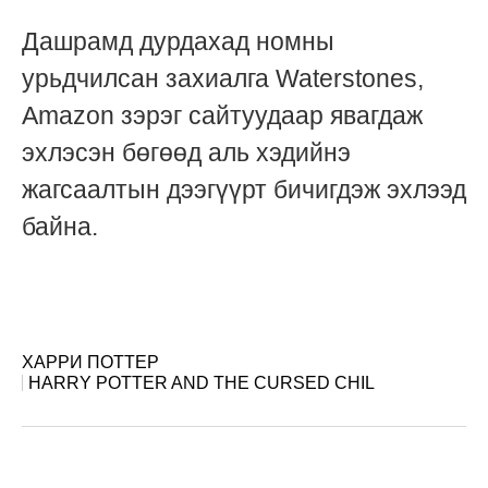
Дашрамд дурдахад номны
урьдчилсан захиалга Waterstones,
Amazon зэрэг сайтуудаар явагдаж
эхлэсэн бөгөөд аль хэдийнэ
жагсаалтын дээгүүрт бичигдэж эхлээд
байна.
ХАРРИ ПОТТЕР
HARRY POTTER AND THE CURSED CHIL