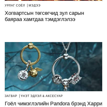
УРЛАГ СОЁЛ
МЭДЭЭ
Хогвартсын төгсөгчид зул сарын
баяраа хамтдаа тэмдэглэлээ
ЗАГВАР
ҮНЭТ ЭДЛЭЛ & АКСЕСУАР
Гоёл чимэглэлийн Pandora брэнд Харри