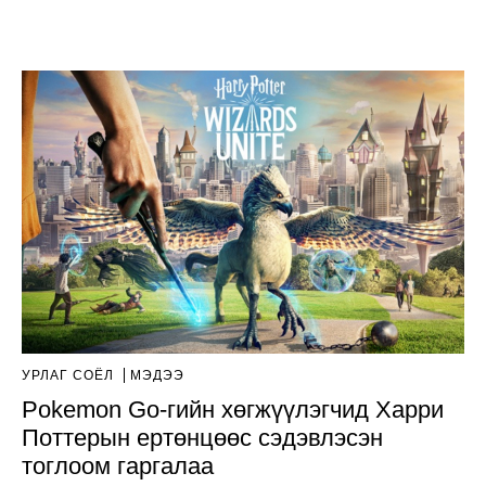
УРЛАГ СОЁЛ
МЭДЭЭ
Pokemon Go-гийн хөгжүүлэгчид Харри
Поттерын ертөнцөөс сэдэвлэсэн
тоглоом гаргалаа