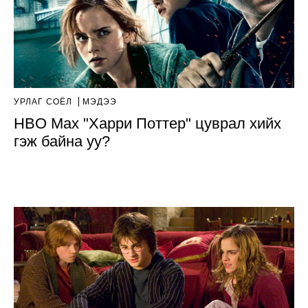
УРЛАГ СОЁЛ
МЭДЭЭ
HBO Max "Харри Поттер" цуврал хийх
гэж байна уу?