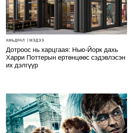
АМЬДРАЛ
МЭДЭЭ
Дотроос нь харцгаая: Нью-Йорк дахь
Харри Поттерын ертөнцөөс сэдэвлэсэн
их дэлгүүр