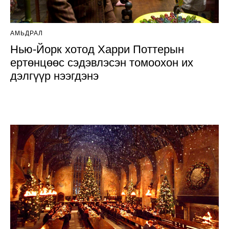
АМЬДРАЛ
Нью-Йорк хотод Харри Поттерын
ертөнцөөс сэдэвлэсэн томоохон их
дэлгүүр нээгдэнэ