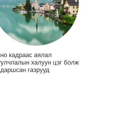
но кадраас аялал
улчлалын халуун цэг болж
даршсан газрууд