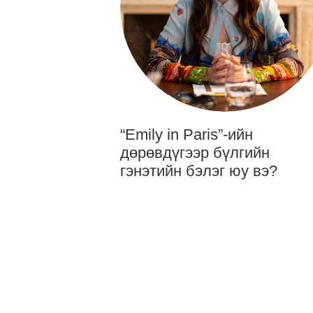
“Emily in Paris”-ийн
дөрөвдүгээр бүлгийн
гэнэтийн бэлэг юу вэ?