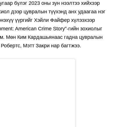
дугаар бүлэг 2023 оны зун нээлтээ хийхээр
хиол дээр цувралын түүхэнд анх удаагаа нэг
энэхүү үүргийг Хэйли Файфер хүлээхээр
ment: American Crime Story”-гийн зохиолыг
юм. Мөн Ким Кардашьянаас гадна цувралын
Робертс, Мэтт Закри нар багтжээ.