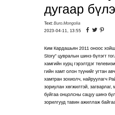
дугаар бүлэ
Text:
Buro.Mongolia
2023-04-11, 13:55
Ким Кардашьян 2011 оноос хойш 
Story” цувралын шинэ бүлэгт то
хамгийн хурц гэрэлтдэг телевизи
гийн хамт олон түүнийг угтан ав
хамтран зохиолч, найруулагч Р
зориулан хөгжилтэй, загварлаг,
буйгаа онцолсны сацуу шинэ бүл
зорилгууд тавин ажиллаж байгаа