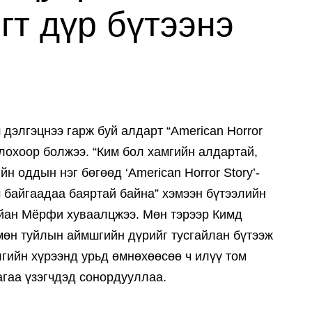
гт дүр бүтээнэ
дэлгэцнээ гарж буй алдарт “American Horror
глохоор болжээ. “Ким бол хамгийн алдартай,
йн оддын нэг бөгөөд ‘American Horror Story’-
ч байгаадаа баяртай байна” хэмээн бүтээлийн
айан Мёрфи хуваалцжээ. Мөн тэрээр Кимд
 мөн туйлын аймшгийн дүрийг тусгайлан бүтээж
гийн хүрээнд урьд өмнөхөөсөө ч илүү том
гаа үзэгчдэд сонордууллаа.