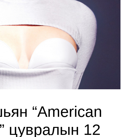
ьян “American
y” цувралын 12