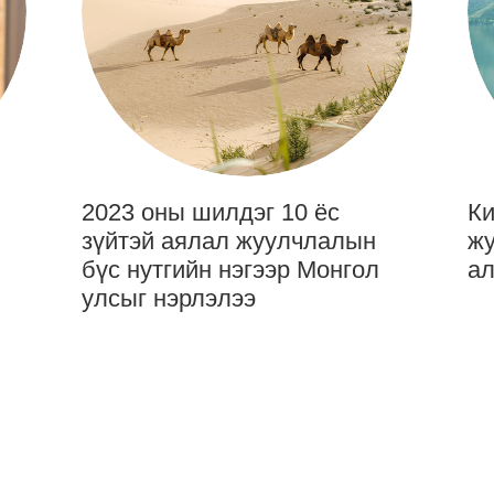
2023 оны шилдэг 10 ёс
Ки
зүйтэй аялал жуулчлалын
жу
бүс нутгийн нэгээр Монгол
ал
улсыг нэрлэлээ