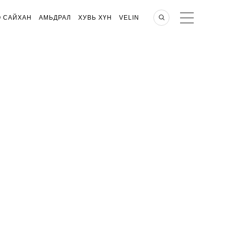
О САЙХАН
АМЬДРАЛ
ХУВЬ ХҮН
VELIN