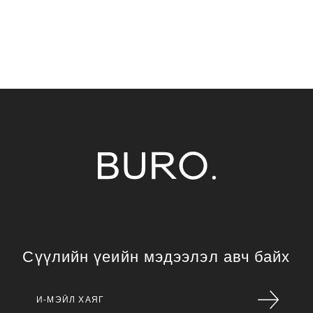
Сүүлийн үеийн мэдээлэл авч байх