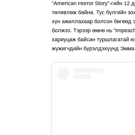
“American Horror Story”-гийн 12 
төлөвлөж байна. Тус бүлгийн зо
хүн ажиллахаар болсон бөгөөд 
болжээ. Тэрээр өмнө нь “Impeach
хариуцаж байсан туршлагатай 
жүжигчдийн бүрэлдэхүүнд Эмма 