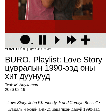
УРЛАГ СОЁЛ
|
ДУУ ХӨГЖИМ
BURO. Playlist: Love Story
цувралын ​​1990-ээд оны
хит дуунууд
Text:
М. Анухатан
2026-03-19
Love Story: John F.Kennedy Jr
and Carolyn Bessette
цувралын эхний ангиуд цацагдсан даруй 1990-ээд