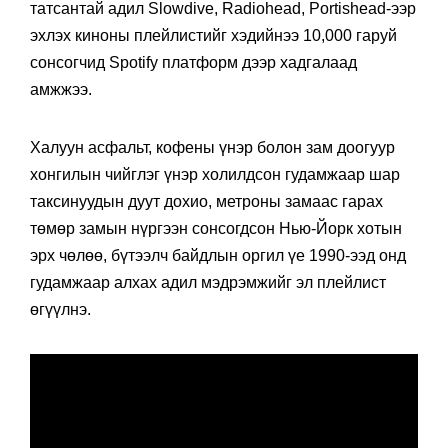
татсантай адил Slowdive, Radiohead, Portishead-ээр
эхлэх киноны плейлистийг хэдийнээ 10,000 гаруй
сонсогчид Spotify платформ дээр хадгалаад
амжжээ.
Халуун асфальт, кофены үнэр болон зам доогуур
хонгилын чийглэг үнэр холилдсон гудамжаар шар
таксинуудын дуут дохио, метроны замаас гарах
төмөр замын нүргээн сонсогдсон Нью-Йорк хотын
эрх чөлөө, бүтээлч байдлын оргил үе 1990-ээд онд
гудамжаар алхах адил мэдрэмжийг эл плейлист
өгүүлнэ.