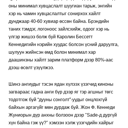
оны минимал хувцаслалт шуугиан тарьж, энгийн
хэр нь чамин хувцаслалтыг сонирхох хайлт
дунджаар 40-60 хувиар өссөн байна. Брэндийн
таних тэмдэг, логоноос зайлсхийж, одоог хэр нь
үлгэр жишээ болж буй Каролин Бессетт
Кеннедигийн нэрийн хуудас болсон үсний даруулга,
шулуун жийнсэн өмд болон минимал хар
даашинзны хайлт зарим платформ дээр 80%-аас
дээш өсөлт үзүүлжээ.
Шинэ ангиудыг тэсэн ядан хүлээх үзэгчид киноны
загвараас гадна анги бүр дээр яг тэр агшныг төгс
тодотгож буй “дууны сонголт”-уудыг онцлохгүй
байхын аргагүйг мөн дурдаж буй. Жон Ф. Кеннеди
Жуниорын дүр анхны болзоон дээр "Sade-д дургүй
хүн байна гэж үү?" хэмээн хэлж үзэгчдийн хайрыг