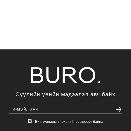
Сүүлийн үеийн мэдээлэл авч байх
Би нууцлалын нөхцлийг зөвшөөрч байна