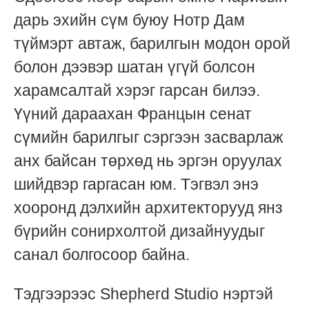
дарь эхийн сүм буюу Нотр Дам
түймэрт автaж, барилгын модон орой
болон дээвэр шатан үгүй болсон
харамсалтай хэрэг гарсан билээ.
Үүний дараахан Францын сенат
сүмийн барилгыг сэргээн засварлаж
анх байсан төрхөд нь эргэн оруулах
шийдвэр гаргасан юм. Тэгвэл энэ
хооронд дэлхийн архитекторууд янз
бүрийн сонирхолтой дизайнуудыг
санал болгосоор байна.
Тэдгээрээс Shepherd Studio нэртэй