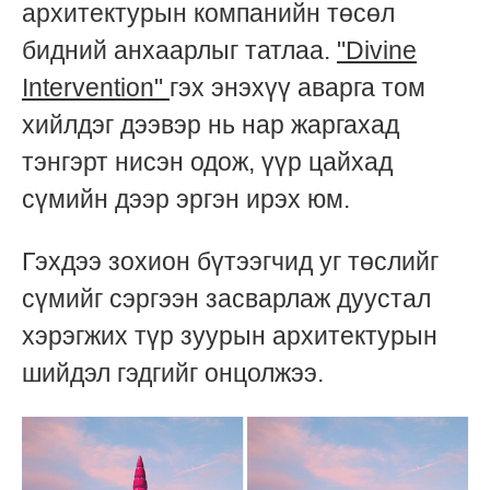
архитектурын компанийн төсөл
бидний анхаарлыг татлаа.
"Divine
Intervention"
гэх энэхүү аварга том
хийлдэг дээвэр нь нар жаргахад
тэнгэрт нисэн одож, үүр цайхад
сүмийн дээр эргэн ирэх юм.
Гэхдээ зохион бүтээгчид уг төслийг
сүмийг сэргээн засварлаж дуустал
хэрэгжих түр зуурын архитектурын
шийдэл гэдгийг онцолжээ.