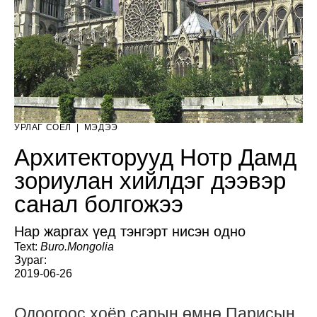
УРЛАГ СОЁЛ
|
МЭДЭЭ
Архитекторууд Нотр Дамд
зориулан хийлдэг дээвэр
санал болгожээ
Нар жаргах үед тэнгэрт нисэн одно
Text:
Buro.Mongolia
Зураг:
2019-06-26
Одоогоос хоёр сарын өмнө Парисын