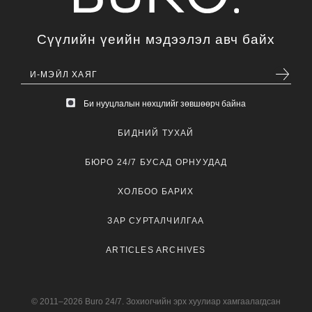
Сүүлийн үеийн мэдээлэл авч байх
Би нууцлалын нөхцлийг зөвшөөрч байна
БИДНИЙ ТУХАЙ
БЮРО 24/7 БУСАД ОРНУУДАД
ХОЛБОО БАРИХ
ЗАР СУРТАЛЧИЛГАА
ARTICLES ARCHIVES
© 2011–2026 Buro 24/7. Зохиогчийн эрх хуулиар хамгаалагдсан