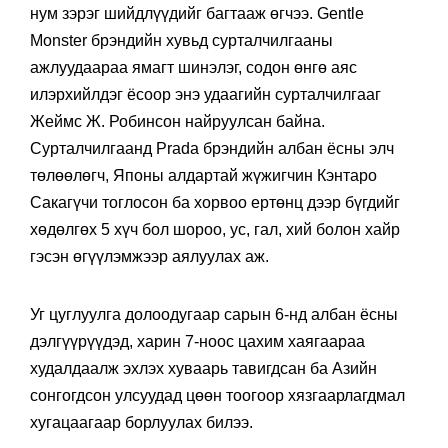
нум зэрэг шийдлүүдийг багтааж өгчээ. Gentle
Monster брэндийн хувьд сурталчилгааны
ажлуудаараа ямагт шинэлэг, содон өнгө аяс
илэрхийлдэг ёсоор энэ удаагийн сурталчилгааг
Жеймс Ж. Робинсон найруулсан байна.
Сурталчилгаанд Prada брэндийн албан ёсны элч
төлөөлөгч, Японы алдартай жүжигчин Кэнтаро
Сакагүчи тоглосон ба хорвоо ертөнц дээр бүгдийг
хөдөлгөх 5 хүч бол шороо, ус, гал, хий болон хайр
гэсэн өгүүлэмжээр аялуулах аж.
Уг цуглуулга долоодугаар сарын 6-нд албан ёсны
дэлгүүрүүдэд, харин 7-ноос цахим хаягаараа
худалдаалж эхлэх хуваарь тавигдсан ба Азийн
сонгогдсон улсуудад цөөн тоогоор хязгаарлагдмал
хугацаагаар борлуулах билээ.