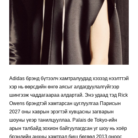
Adidas брэнд бүтээлч хамтралуудад хэзээд нээлттэй
хэр нь өөрсдийн өнгө аясыг алдагдуулалгүйгээр
шингээж чаддагаараа алдартай. Энэ удаад тэд Rick
Owens брэндтэй хамтарсан цуглуулгаа Парисын
2027 оны хаврын эрэгтэй хувцасны загварын
шоуны үеэр танилцууллаа. Palais de Tokyo-ийн
арын талбайд зохион байгуулагдсан уг шоу нь хоёр
брэндийн анхны хамтрал биш бөгөөд 2013 оноос