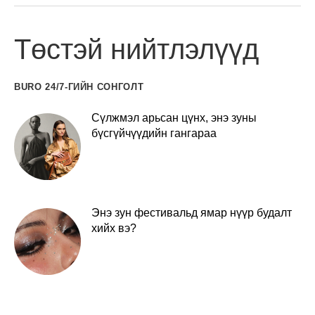
Төстэй нийтлэлүүд
BURO 24/7-ГИЙН СОНГОЛТ
Сүлжмэл арьсан цүнх, энэ зуны
бүсгүйчүүдийн гангараа
Энэ зун фестивальд ямар нүүр будалт
хийх вэ?