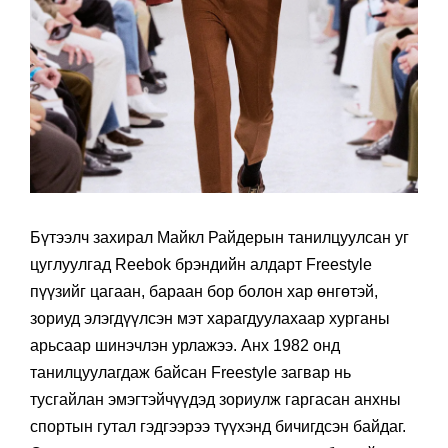
Бүтээлч захирал Майкл Райдерын танилцуулсан уг
цуглуулгад Reebok брэндийн алдарт Freestyle
пүүзийг цагаан, бараан бор болон хар өнгөтэй,
зориуд элэгдүүлсэн мэт харагдуулахаар хурганы
арьсаар шинэчлэн урлажээ. Анх 1982 онд
танилцуулагдаж байсан Freestyle загвар нь
тусгайлан эмэгтэйчүүдэд зориулж гаргасан анхны
спортын гутал гэдгээрээ түүхэнд бичигдсэн байдаг.