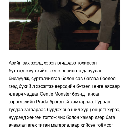
Азийн зах зээлд хэрэглэгчдэдээ тохирсон
бүтээгдэхүүн хийж эхлэх зорилгоо давуулан
биелүүлж, сурталчилгаа болон сав баглаа боодол
гээд бүхий л хэсэгтээ өөрсдийн бүтээлч өнгө аясаар
ялгарч чаддаг Gentle Monster брэнд тансаг
зэрэглэлийн Prada брэндтэй хамтарлаа. Гурван
тусдаа загвараас бүрдэх энэ шил хурц өнцөгт хүрээ,
нүүрэнд хөнгөн тогтож чих болон хамар дээр бага
ачаалал өгөх титан материалаар хийсэн гоёмсог