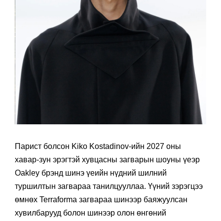
Парист болсон Kiko Kostadinov-ийн 2027 оны
хавар-зун эрэгтэй хувцасны загварын шоуны үеэр
Oakley брэнд шинэ үеийн нүдний шилний
туршилтын загвараа танилцууллаа. Үүний зэрэгцээ
өмнөх Terraforma загвараа шинээр баяжуулсан
хувилбарууд болон шинээр олон өнгөний