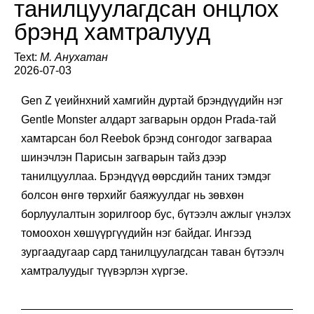
танилцуулагдсан онцлох
брэнд хамтралууд
Text:
М. Анухатан
2026-07-03
Gen Z үеийнхний хамгийн дуртай брэндүүдийн нэг
Gentle Monster алдарт загварын ордон Prada-тай
хамтарсан бол Reebok брэнд сонгодог загвараа
шинэчлэн Парисын загварын тайз дээр
танилцууллаа. Брэндүүд өөрсдийн таних тэмдэг
болсон өнгө төрхийг баяжуулдаг нь зөвхөн
борлуулалтын зорилгоор бус, бүтээлч ажлыг үнэлэх
томоохон хөшүүргүүдийн нэг байдаг. Ингээд
зургаадугаар сард танилцуулагдсан таван бүтээлч
хамтралуудыг түүвэрлэн хүргэе.