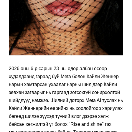
2026 оны 6-р сарын 23-ны өдөр албан ёсоор
худалдаанд гараад буй Meta болон Кайли Женнер
нарын хамтарсан ухаалаг нарны шил дээр Кайли
зөвхөн загварыг нь гаргаад зогсохгүй сонирхолтой
шийдлүүд нэмжээ. Шилний доторх Meta AI туслах нь
Кайли Женнерийн өөрийнх нь хоолойгоор хариулах
бөгөөд шилээ зүүхэд түүний влог дээрээ хэлж
байсан хөгжилтэй үг болох "Rise and shine" гэх