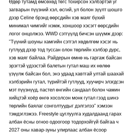
Өдөр тутамд өмсөхөд төгс тохирсон хэлбэртэй уг
загварын пүүзний хэл, өсгий, ул болон зүүлт шошго
дээр Celine брэнд өөрсдийн хэв маяг бүхий
минимал чимгийг нэмж, хоншоор хэсэгт өөрсдийн
логог онцолжээ. WWD сэтгүүлд бичсэн шүүмж дээр:
"Түүний шоуны хамгийн сэтгэл хөдөлгөм хэсэг нь
гутлууд дээр тод туссан олон төрлийн хэлбэр дүрс,
хэв маяг байлаа. Райдерын өмнө нь гаргаж байсан
эрэгтэй үдээстэй балетын гутал маш их нөлөө
үзүүлж байсан бол, энэ удаад хавтгай ултай шаахай
хэлбэрийн гутал, түрийтэй гутлууд, хуучирч элэгдсэн
мэт пүүзнүүд, пастел өнгийн сандаал болон чамин
хийцтэй хоёр өнгө хосолсон монк гутал гээд шинэ
төрлийн баялаг сонголтуудыг дэлгэлээ" хэмээн
тэмдэглэжээ. Freestyle цуглуулга худалдаанд гарах
албан ёсны огноо одоогоор тодорхойгүй байгаа ч
2027 оны хавар-зуны улирлаас албан ёсоор