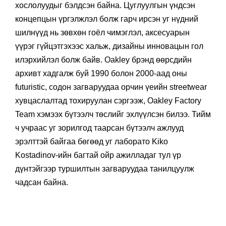
хослолуудыг бэлдсэн байна. Цуглуулгын үндсэн
концепцын үргэлжлэл болж гарч ирсэн уг нүдний
шилнүүд нь зөвхөн гоёл чимэглэл, аксесуарын
үүрэг гүйцэтгэхээс хальж, дизайны инновацын гол
илэрхийлэл болж байв. Oakley брэнд өөрсдийн
архивт хадгалж буй 1990 болон 2000-аад оны
futuristic, содон загваруудаа орчин үеийн streetwear
хувцаслалтад тохируулан сэргээж, Oakley Factory
Team хэмээх бүтээлч төслийг эхлүүлсэн билээ. Тийм
ч учраас уг зорилгод таарсан бүтээлч ажлууд
эрэлттэй байгаа бөгөөд уг лаборато Kiko
Kostadinov-ийн багтай ойр ажилладаг тул үр
дүнтэйгээр туршилтын загваруудаа танилцуулж
чадсан байна.