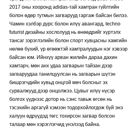
2017 оны хооронд adidas-тай хамтран гүйлтийн
болон өдөр тутмын загварууд гаргаж байсан билээ.
Чамин хэлбэр дүрс болон илүү авангард, techno
futurist дизайны хослолууд нь өнөөдрийг хүртэлх
тансаг зэрэглэлийн болон спорт хувцасны хамгийн
нөлөө бүхий, үр өгөөжтэй хамтралуудын нэг хэвээр
байсан юм. Ийнхүү арван жилийн дараа дахин
хамтарч, мөн анх удаа загварын тайзан дээр
загваруудаа танилцуулсан нь загварын шүтэн
бишрэгчдийн хувьд онцгой мөч болсныг эх
сурвалжууд дээр онцолжээ. Цувыг илүү нүсэр
болгох үүднээс дотор нь сэнс тавьж өгсөн нь
тэсэхийн аргагүй хэмээн тодорхойлогдож буй энэ
халуун өдрүүдэд төгс тохирсон загвар болсон
талаар мөн хэрэглэгчид үнэлээд байна.