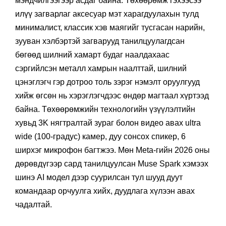
мэндчилгээгээр асдаг байна. Төхөөрөмж гэхээсээ
илүү загварлаг аксесуар мэт харагдуулахын тулд
минималист, классик хэв маягийг тусгасан нарийн,
зууван хэлбэртэй загварууд танилцуулагдсан
бөгөөд шилний хамарт будаг наалдахаас
сэргийлсэн металл хамрын наалттай, шилний
цэнэглэгч гэр дотроо толь зэрэг нэмэлт оруулгууд
хийж өгсөн нь хэрэглэгчдээс өндөр магтаал хүртээд
байна. Төхөөрөмжийн технологийн үзүүлэлтийн
хувьд 3K нягтралтай зураг болон видео авах ultra
wide (100-градус) камер, дуу сонсох спикер, 6
ширхэг микрофон багтжээ. Мөн Meta-гийн 2026 оны
дөрөвдүгээр сард танилцуулсан Muse Spark хэмээх
шинэ AI модел дээр суурилсан тул шууд дуут
командаар орчуулга хийх, дуудлага хүлээн авах
чадалтай.