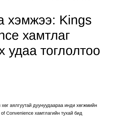
а хэмжээ: Kings
nce хамтлаг
х удаа тоглолтоо
 хөг аялгуутай дуунуудаараа инди хөгжмийн
 of Convenience хамтлагийн тухай бид