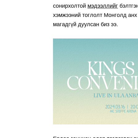
сонирхолтой
мэдээллийг
бэлтгэн
хэмжээний тоглолт Монголд анх 
магадгүй дуулсан биз ээ.