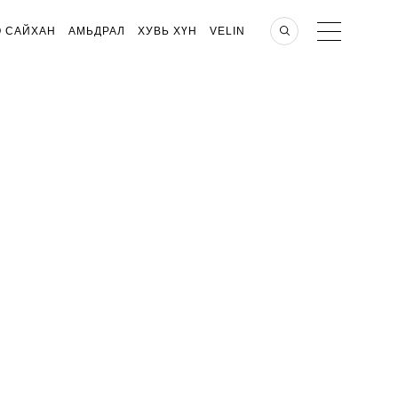
О САЙХАН
АМЬДРАЛ
ХУВЬ ХҮН
VELIN