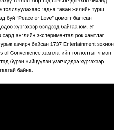
нэхүү тоглолтоор тэд сонсогчдынхоо чихэнд
э толилуулахаас гадна таван жилийн турш
эд буй “Peace or Love” цомогт багтсан
одоо хүргэхээр бэлдээд байгаа юм. Уг
р сард английн экспериментал рок хамтлаг
 урьж авчирч байсан 1737 Entertainment зохион
gs of Convenience хамтлагийн тоглолтыг ч мөн
тад бүрэн нийцүүлэн үзэгчдэдээ хүргэхээр
 таатай байна.