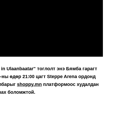
e in Ulaanbaatar" тоглолт энэ Бямба гарагт
-ны өдөр 21:00 цагт Steppe Arena ордонд
албарыг
shoppy.mn
платформоос худалдан
вах боломжтой.