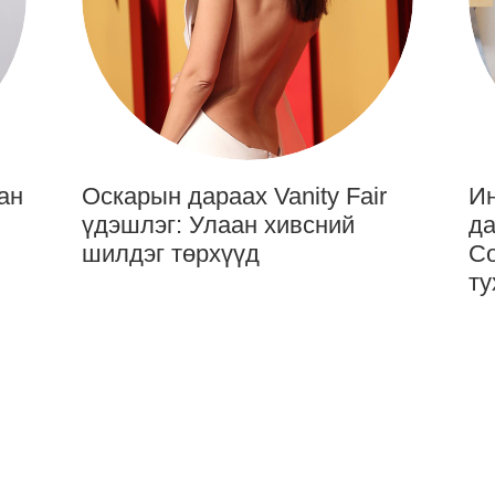
ан
Оскарын дараах Vanity Fair
Ин
үдэшлэг: Улаан хивсний
да
шилдэг төрхүүд
Co
ту