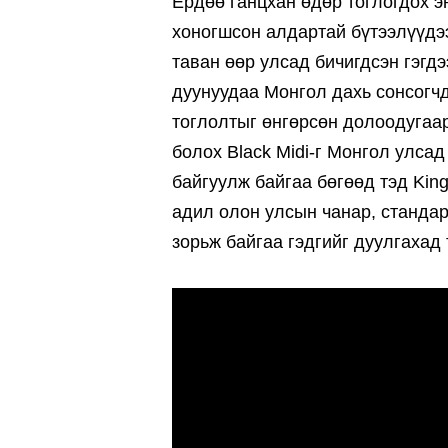
Ердөө ганцхан өдөр тоглогдох э
хоногшсон алдартай бүтээлүүдэ
таван өөр улсад бичигдсэн гэгдэ
дуунуудаа Монгол дахь сонсогчд
тоглолтыг өнгөрсөн долоодугаа
болох Black Midi-г Монгол улсад
байгуулж байгаа бөгөөд тэд Kin
адил олон улсын чанар, стандар
зорьж байгаа гэдгийг дуулгахад