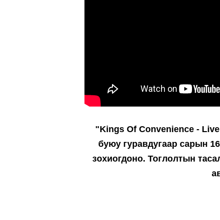
"Kings Of Convenience - Liv
буюу гуравдугаар сарын 16
зохиогдоно. Тоглолтын тас
а