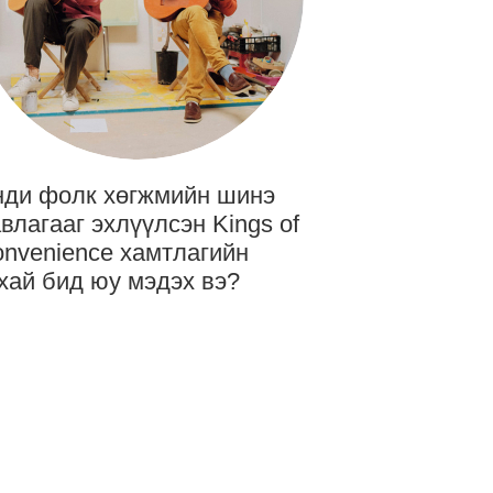
ди фолк хөгжмийн шинэ
влагааг эхлүүлсэн Kings of
nvenience хамтлагийн
хай бид юу мэдэх вэ?