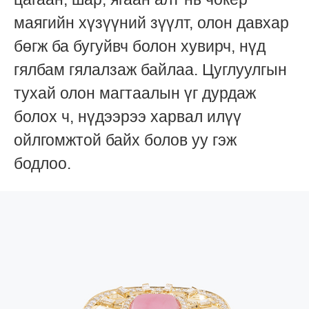
маягийн хүзүүний зүүлт, олон давхар
бөгж ба бугуйвч болон хувирч, нүд
гялбам гялалзаж байлаа. Цуглуулгын
тухай олон магтаалын үг дурдаж
болох ч, нүдээрээ харвал илүү
ойлгомжтой байх болов уу гэж
бодлоо.