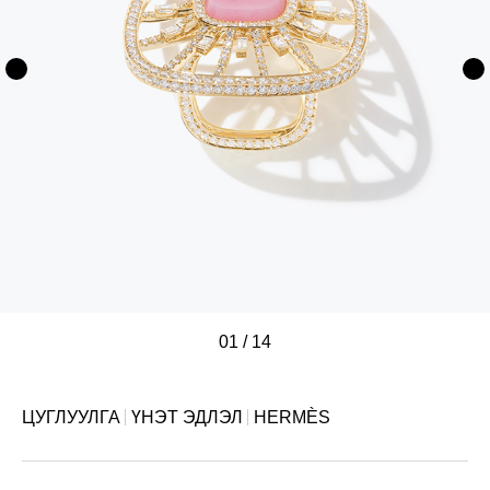
01
/
/
/
/
/
/
/
/
/
/
/
/
/
/
14
ЦУГЛУУЛГА
ҮНЭТ ЭДЛЭЛ
HERMÈS