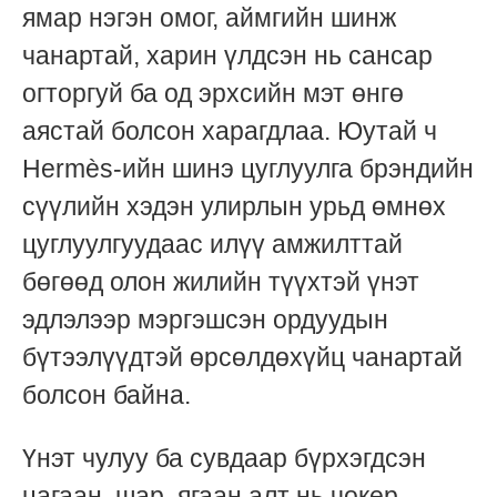
ямар нэгэн омог, аймгийн шинж
чанартай, харин үлдсэн нь сансар
огторгуй ба од эрхсийн мэт өнгө
аястай болсон харагдлаа. Юутай ч
Hermès-ийн шинэ цуглуулга брэндийн
сүүлийн хэдэн улирлын урьд өмнөх
цуглуулгуудаас илүү амжилттай
бөгөөд олон жилийн түүхтэй үнэт
эдлэлээр мэргэшсэн ордуудын
бүтээлүүдтэй өрсөлдөхүйц чанартай
болсон байна.
Үнэт чулуу ба сувдаар бүрхэгдсэн
цагаан, шар, ягаан алт нь чокер