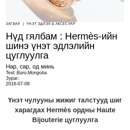
ЗАГВАР
|
ҮНЭТ ЭДЛЭЛ & АКСЕСУАР
Нүд гялбам : Hermès-ийн
шинэ үнэт эдлэлийн
цуглуулга
Нар, сар, од минь
Text:
Buro.Mongolia
Зураг:
2016-07-08
Үнэт чулууны жижиг талстууд шиг
харагдах Hermès ордны Haute
Bijouterie цуглуулга