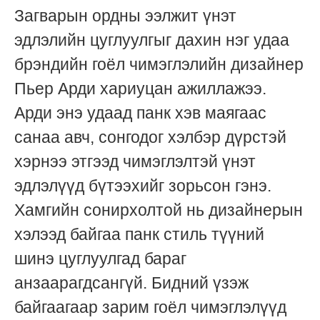
Загварын ордны ээлжит үнэт
эдлэлийн цуглуулгыг дахин нэг удаа
брэндийн гоёл чимэглэлийн дизайнер
Пьер Арди хариуцан ажиллажээ.
Арди энэ удаад панк хэв маягаас
санаа авч, сонгодог хэлбэр дүрстэй
хэрнээ этгээд чимэглэлтэй үнэт
эдлэлүүд бүтээхийг зорьсон гэнэ.
Хамгийн сонирхолтой нь дизайнерын
хэлээд байгаа панк стиль түүний
шинэ цуглуулгад бараг
анзаарагдсангүй. Бидний үзэж
байгаагаар зарим гоёл чимэглэлүүд