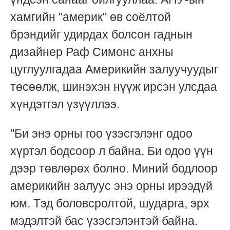
хамгийн "америк" өв соёлтой
брэндийг удирдах болсон гаднын
дизайнер Раф Симонс анхны
цуглуулгадаа Америкийн залуучуудыг
төсөөлж, шинэхэн нүүж ирсэн улсдаа
хүндэтгэл үзүүллээ.
"Би энэ орны гоо үзэсгэлэнг одоо
хүртэл бодсоор л байна. Би одоо үүн
дээр төвлөрөх болно. Миний бодлоор
америкийн залуус энэ орны ирээдүй
юм. Тэд боловсролтой, шударга, эрх
мэдэлтэй бас үзэсгэлэнтэй байна.