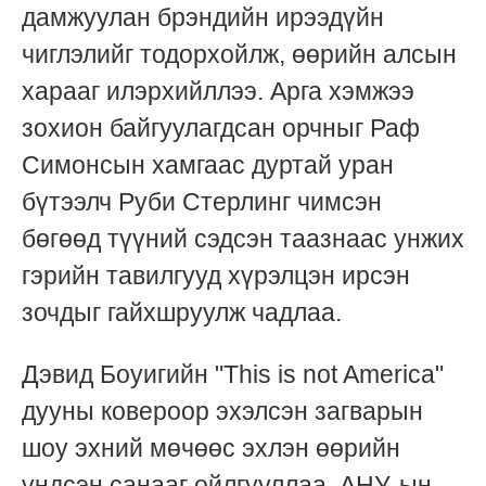
дамжуулан брэндийн ирээдүйн
чиглэлийг тодорхойлж, өөрийн алсын
харааг илэрхийллээ. Арга хэмжээ
зохион байгуулагдсан орчныг Раф
Симонсын хамгаас дуртай уран
бүтээлч Руби Стерлинг чимсэн
бөгөөд түүний сэдсэн таазнаас унжих
гэрийн тавилгууд хүрэлцэн ирсэн
зочдыг гайхшруулж чадлаа.
Дэвид Боуигийн "This is not America"
дууны ковероор эхэлсэн загварын
шоу эхний мөчөөс эхлэн өөрийн
үндсэн санааг ойлгууллаа. АНУ-ын