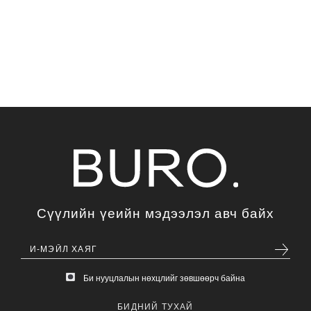
Сүүлийн үеийн мэдээлэл авч байх
Би нууцлалын нөхцлийг зөвшөөрч байна
БИДНИЙ ТУХАЙ