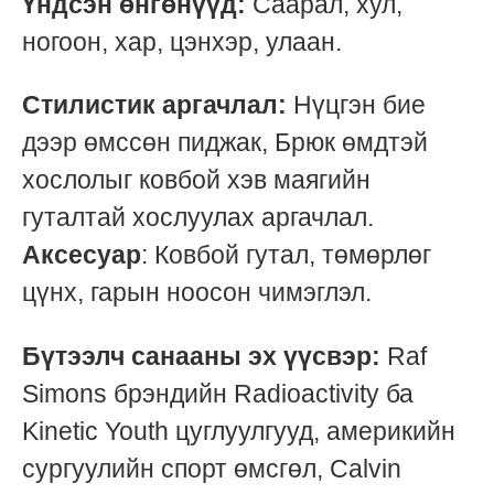
Үндсэн өнгөнүүд:
Саарал, хул,
ногоон, хар, цэнхэр, улаан.
Стилистик аргачлал:
Нүцгэн бие
дээр өмссөн пиджак, Брюк өмдтэй
хослолыг ковбой хэв маягийн
гуталтай хослуулах аргачлал.
Аксесуар
: Ковбой гутал, төмөрлөг
цүнх, гарын ноосон чимэглэл.
Бүтээлч санааны эх үүсвэр:
Raf
Simons брэндийн Radioactivity ба
Kinetic Youth цуглуулгууд, америкийн
сургуулийн спорт өмсгөл, Calvin