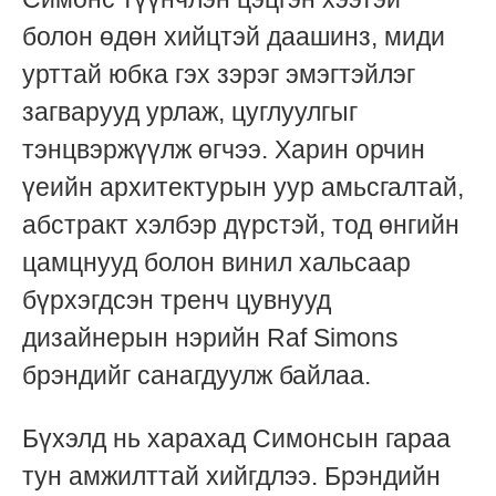
болон өдөн хийцтэй даашинз, миди
урттай юбка гэх зэрэг эмэгтэйлэг
загварууд урлаж, цуглуулгыг
тэнцвэржүүлж өгчээ. Харин орчин
үеийн архитектурын уур амьсгалтай,
абстракт хэлбэр дүрстэй, тод өнгийн
цамцнууд болон винил хальсаар
бүрхэгдсэн тренч цувнууд
дизайнерын нэрийн Raf Simons
брэндийг санагдуулж байлаа.
Бүхэлд нь харахад Симонсын гараа
тун амжилттай хийгдлээ. Брэндийн