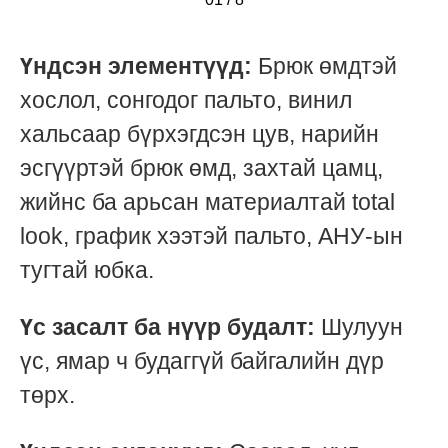
Үндсэн элементүүд:
Брюк өмдтэй
хослол, сонгодог пальто, винил
хальсаар бүрхэгдсэн цув, нарийн
эсгүүртэй брюк өмд, захтай цамц,
жийнс ба арьсан материалтай total
look, график хээтэй пальто, АНУ-ын
тугтай юбка.
Үс засалт ба нүүр будалт:
Шулуун
үс, ямар ч будаггүй байгалийн дүр
төрх.