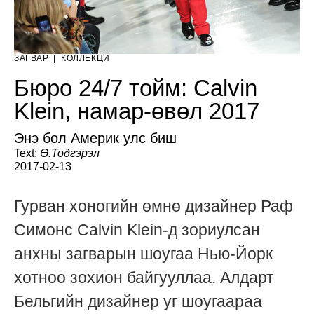
ЗАГВАР
|
КОЛЛЕКЦИ
Бюро 24/7 тойм: Calvin
Klein, намар-өвөл 2017
Энэ бол Америк улс биш
Text:
Ө.Тодгэрэл
2017-02-13
Гурван хоногийн өмнө дизайнер Раф
Симонс Calvin Klein-д зориулсан
анхны загварын шоугаа Нью-Йорк
хотноо зохион байгууллаа. Алдарт
Бельгийн дизайнер уг шоугаараа