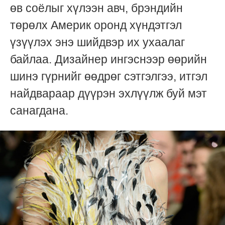
өв соёлыг хүлээн авч, брэндийн
төрөлх Америк оронд хүндэтгэл
үзүүлэх энэ шийдвэр их ухаалаг
байлаа. Дизайнер ингэснээр өөрийн
шинэ гүрнийг өөдрөг сэтгэлгээ, итгэл
найдвараар дүүрэн эхлүүлж буй мэт
санагдана.