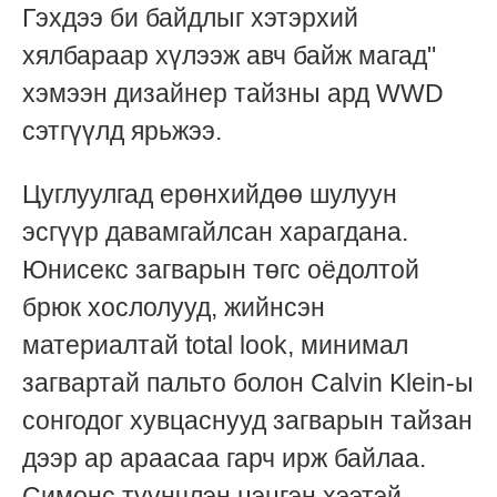
Гэхдээ би байдлыг хэтэрхий
хялбараар хүлээж авч байж магад"
хэмээн дизайнер тайзны ард WWD
сэтгүүлд ярьжээ.
Цуглуулгад ерөнхийдөө шулуун
эсгүүр давамгайлсан харагдана.
Юнисекс загварын төгс оёдолтой
брюк хослолууд, жийнсэн
материалтай total look, минимал
загвартай пальто болон Calvin Klein-ы
сонгодог хувцаснууд загварын тайзан
дээр ар араасаа гарч ирж байлаа.
Симонс түүнчлэн цэцгэн хээтэй